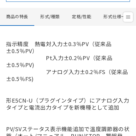
商品の特長
形式/種類
定格/性能
形式仕様一覧
指示精度 熱電対入力±0.3％PV（従来品
±0.5％PV）
Pt入力±0.2％PV（従来品
±0.5％PV)
アナログ入力±0.2％FS（従来品
±0.5％FS)
形E5CN-U（プラグインタイプ）にアナログ入力
タイプと電流出力タイプを新機種として追加
PV/SVステータス表示機能追加で温度調節器の状
態（オート/マニュアル、RUN/STOP、警報発