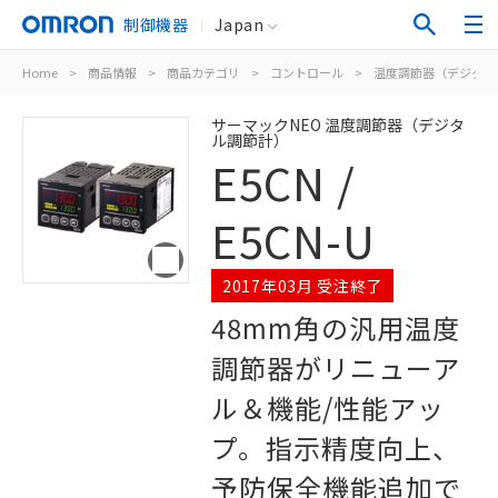
制御機器
Japan
Home
>
商品情報
>
商品カテゴリ
>
コントロール
>
温度調節器（デジタル
サーマックNEO 温度調節器（デジタ
ル調節計）
E5CN /
E5CN-U
2017年03月 受注終了
48mm角の汎用温度
調節器がリニューア
ル＆機能/性能アッ
プ。指示精度向上、
予防保全機能追加で