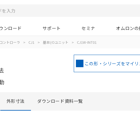
ウンロード
サポート
セミナ
オムロンの
コントローラ
>
CJ1
>
基本I/Oユニット
>
CJ1W-INT01
この形・シリーズをマイリ
法
動
外形寸法
ダウンロード資料一覧