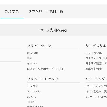
外形寸法
ダウンロード資料一覧
ページ先頭へ戻る
ソリューション
サービスサポ
解決提案
テスト機貸出
事例
ロボティクスサ
イベント
日本語相談窓口
現場データ活用サービスi-BELT
輸出該非判定
ダウンロードセンタ
eラーニング
カタログ
eラーニングのご
マニュアル
コースを選んで受
2D CAD
eラーニングコー
3D CAD