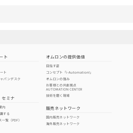
ート
オムロンの提供価値
目指す姿
ポート
コンセプト「i-Automation!」
ジャパンデスク
オムロンの強み
お客様との共創拠点
AUTOMATION CENTER
技術を磨く現場
・セミナ
案内
販売ネットワーク
講する
国内販売ネットワーク
ス一覧（PDF）
海外販売ネットワーク