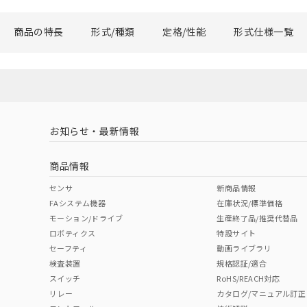
商品の特長
形式/種類
定格/性能
形式仕様一覧
お知らせ・最新情報
商品情報
センサ
新商品情報
FAシステム機器
在庫状況/標準価格
モーション/ドライブ
生産終了品/推奨代替品
ロボティクス
特設サイト
セーフティ
動画ライブラリ
検査装置
規格認証/適合
スイッチ
RoHS/REACH対応
リレー
カタログ/マニュアル訂正