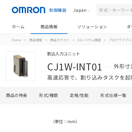
制御機器
Japan
ホーム
商品情報
ソリューション
ダ
Home
>
商品情報
>
商品カテゴリ
>
FAシステム機器
>
プログラマブル
割込入力ユニット
CJ1W-INT01
外形寸
高速応答で、割り込みタスクを起
商品の特長
形式/種類
定格/性能
形式仕様一覧
（単位：mm）