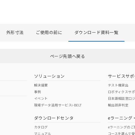
外形寸法
ご使用の前に
ダウンロード資料一覧
選択したファイルを一括ダウンロード
0
選択可能容量：
0.0
MB /
100
MB
ページ先頭へ戻る
ソリューション
サービスサポ
解決提案
テスト機貸出
事例
ロボティクスサ
イベント
日本語相談窓口
現場データ活用サービスi-BELT
輸出該非判定
ダウンロードセンタ
eラーニング
カタログ
eラーニングのご
マニュアル
コースを選んで受