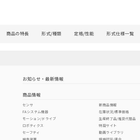
商品の特長
形式/種類
定格/性能
形式仕様一覧
お知らせ・最新情報
商品情報
センサ
新商品情報
FAシステム機器
在庫状況/標準価格
モーション/ドライブ
生産終了品/推奨代替品
ロボティクス
特設サイト
セーフティ
動画ライブラリ
検査装置
規格認証/適合