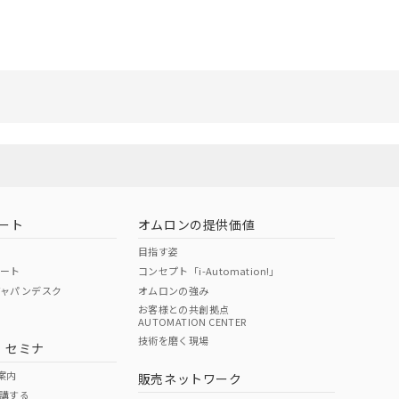
リセット
ート
オムロンの提供価値
目指す姿
ポート
コンセプト「i-Automation!」
ジャパンデスク
オムロンの強み
お客様との共創拠点
AUTOMATION CENTER
技術を磨く現場
・セミナ
案内
販売ネットワーク
講する