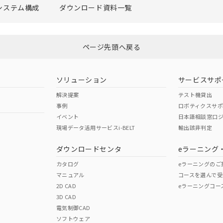
システム構成
ダウンロード資料一覧
ページ先頭へ戻る
ソリューション
サービスサポ
解決提案
テスト機貸出
事例
ロボティクスサ
イベント
日本語相談窓口
現場データ活用サービスi-BELT
輸出該非判定
ダウンロードセンタ
eラーニング
カタログ
eラーニングのご
マニュアル
コースを選んで受
2D CAD
eラーニングコー
3D CAD
電気制御CAD
ソフトウェア