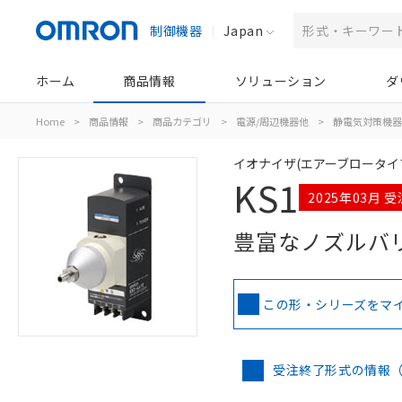
制御機器
Japan
ホーム
商品情報
ソリューション
ダ
Home
>
商品情報
>
商品カテゴリ
>
電源/周辺機器他
>
静電気対策機器
イオナイザ(エアーブロータイ
KS1
2025年03月 
豊富なノズルバ
この形・シリーズをマ
受注終了形式の情報