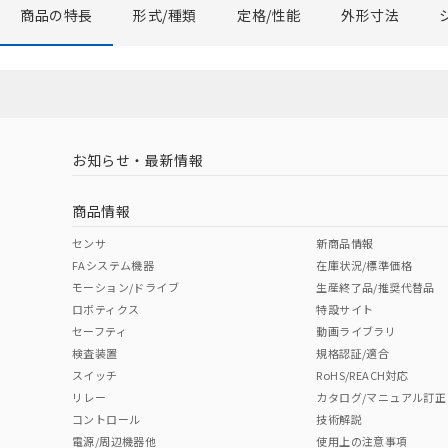
商品の特長
形式/種類
定格/性能
外形寸法
お知らせ・最新情報
商品情報
センサ
新商品情報
FAシステム機器
在庫状況/標準価格
モーション/ドライブ
生産終了品/推奨代替品
ロボティクス
特設サイト
セーフティ
動画ライブラリ
検査装置
規格認証/適合
スイッチ
RoHS/REACH対応
リレー
カタログ/マニュアル訂正
コントロール
技術解説
電源/周辺機器他
使用上の注意事項