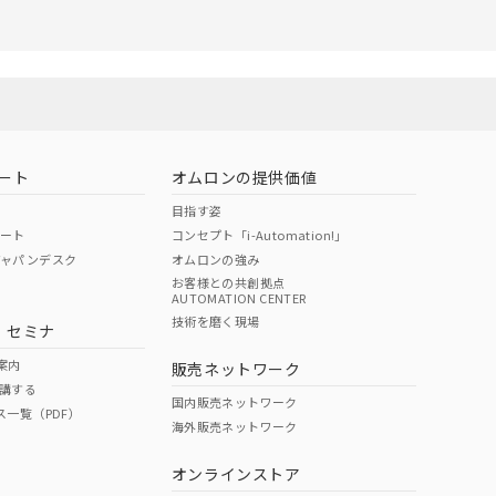
ート
オムロンの提供価値
目指す姿
ポート
コンセプト「i-Automation!」
ジャパンデスク
オムロンの強み
お客様との共創拠点
AUTOMATION CENTER
技術を磨く現場
・セミナ
案内
販売ネットワーク
講する
国内販売ネットワーク
ス一覧（PDF）
海外販売ネットワーク
オンラインストア