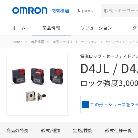
制御機器
Japan
ホーム
商品情報
ソリューション
ダ
Home
>
商品情報
>
商品カテゴリ
>
セーフティ
>
セーフティドアスイ
電磁ロック・セーフティドア
D4JL / D4
ロック強度3,0
この形・シリーズをマ
商品の特長
形式/種類
定格/性能
形式仕様一覧