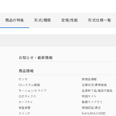
商品の特長
形式/種類
定格/性能
形式仕様一覧
お知らせ・最新情報
商品情報
センサ
新商品情報
FAシステム機器
在庫状況/標準価格
モーション/ドライブ
生産終了品/推奨代替品
ロボティクス
特設サイト
セーフティ
動画ライブラリ
検査装置
規格認証/適合
スイッチ
RoHS/REACH対応