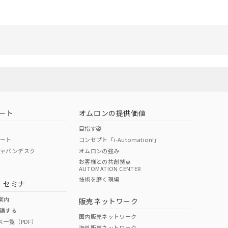
ート
オムロンの提供価値
目指す姿
ポート
コンセプト「i-Automation!」
ジャパンデスク
オムロンの強み
お客様との共創拠点
AUTOMATION CENTER
技術を磨く現場
・セミナ
案内
販売ネットワーク
講する
国内販売ネットワーク
ス一覧（PDF）
海外販売ネットワーク