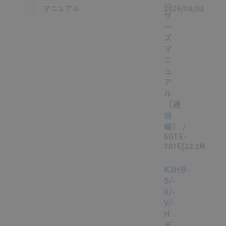
ー
この資料を選択
マニュアル
2026/08/03
ザ
ー
ズ
マ
ニ
ュ
ア
ル
（通
信
編）
/
SGTE-
707E
[22.1MB]
K3HB-
S/-
X/-
V/-
H
デ