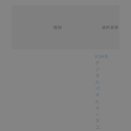
名
称
/
カ
種類
タ
最終更新
選択
ロ
グ
番
号
各種マニュアル・テクニカルガイド・取扱説明書のダウンロード
K3HB
デ
ジ
タ
ル
パ
ネ
ル
メ
ー
タ
ユ