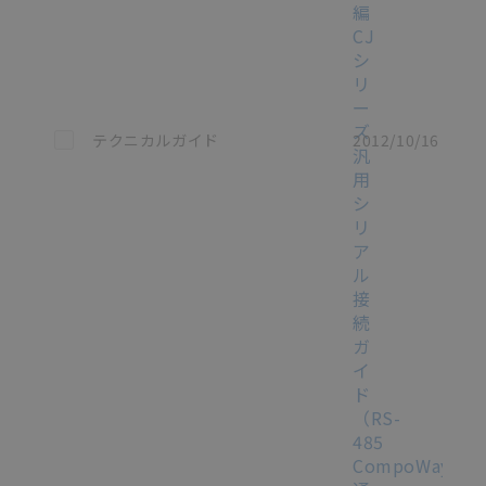
編
CJ
シ
リ
ー
ズ
この資料を選択
テクニカルガイド
2012/10/16
汎
用
シ
リ
ア
ル
接
続
ガ
イ
ド
（RS-
485
CompoWay/F