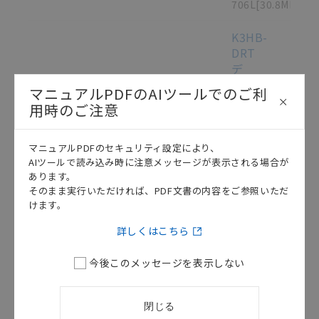
706L
[30.8MB]
K3HB-
DRT
デ
ジ
マニュアルPDFのAIツールでのご利
タ
用時のご注意
ル
パ
ネ
マニュアルPDFのセキュリティ設定により、
ル
AIツールで読み込み時に注意メッセージが表示される場合が
メ
あります。
そのまま実行いただければ、PDF文書の内容をご参照いただ
ー
けます。
タ
編
この資料を選択
テクニカルガイド
2012/10/05
詳しくはこちら
CJ
シ
今後このメッセージを表示しない
リ
ー
ズ
閉じる
DeviceNet