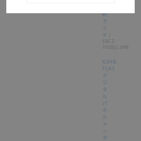
接
続
ガ
イ
ド
/
SBCZ-
705B
[2.3MB]
K3HB-
FLK3
デ
ジ
タ
ル
パ
ネ
ル
メ
ー
タ