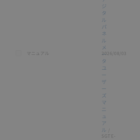
ジ
タ
ル
パ
ネ
ル
メ
この資料を選択
マニュアル
2026/08/03
ー
タ
ユ
ー
ザ
ー
ズ
マ
ニ
ュ
ア
ル
/
SGTE-