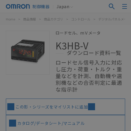
制御機器
Japan
Home
>
商品情報
>
商品カテゴリ
>
コントロール
>
デジタルパネルメータ
ロードセル、mＶメータ
K3HB-V
ダウンロード資料一覧
ロードセル信号入力に対応
し圧力・荷重・トルク・重
量などを計測、自動機や選
別機などの合否判定に最適
な指示計
この形・シリーズをマイリストに追加
カタログ/データシート/マニュアル