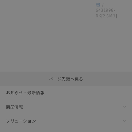
書
/
6431998-
6K
[2.6MB]
選択したファイルを一
0
ページ先頭へ戻る
括ダウンロード
選択可能容量：
0.0
MB /
100
MB
お知らせ・最新情報
リセット
商品情報
ソリューション