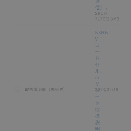
通
信）
/
SBCZ-
717C
[2.8MB]
K3HB-
V
ロ
ー
ド
セ
ル、
m
Ｖ
この資料を選択
取扱説明書（現品票）
2013/02/18
メ
ー
タ
取
扱
説
明