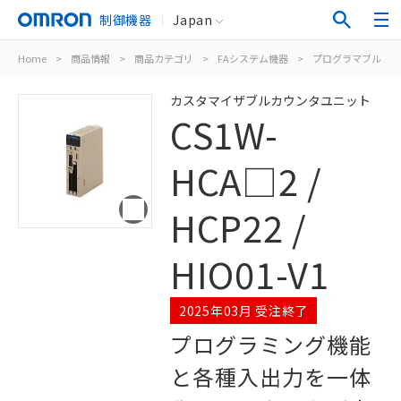
制御機器
Japan
Home
>
商品情報
>
商品カテゴリ
>
FAシステム機器
>
プログラマブルコン
カスタマイザブルカウンタユニット
CS1W-
HCA□2 /
HCP22 /
HIO01-V1
2025年03月 受注終了
プログラミング機能
と各種入出力を一体