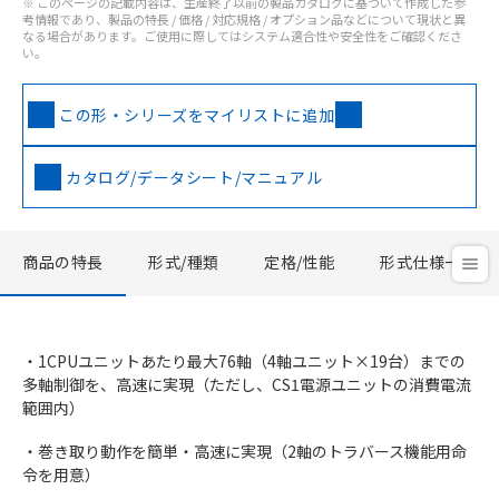
※ このページの記載内容は、生産終了以前の製品カタログに基づいて作成した参
考情報であり、製品の特長 / 価格 / 対応規格 / オプション品などについて現状と異
なる場合があります。ご使用に際してはシステム適合性や安全性をご確認くださ
い。
この形・シリーズをマイリストに追加
カタログ/データシート/マニュアル
商品の特長
形式/種類
定格/性能
形式仕様一覧
・1CPUユニットあたり最大76軸（4軸ユニット×19台）までの
多軸制御を、高速に実現（ただし、CS1電源ユニットの消費電流
範囲内）
・巻き取り動作を簡単・高速に実現（2軸のトラバース機能用命
令を用意）