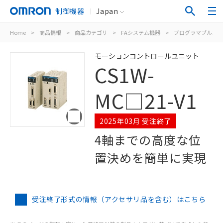
制御機器
Japan
Home
>
商品情報
>
商品カテゴリ
>
FAシステム機器
>
プログラマブルコン
モーションコントロールユニット
CS1W-
MC□21-V1
2025年03月 受注終了
4軸までの高度な位
置決めを簡単に実現
受注終了形式の情報（アクセサリ品を含む）はこちら