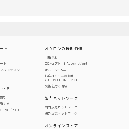
ート
オムロンの提供価値
目指す姿
ポート
コンセプト「i-Automation!」
ジャパンデスク
オムロンの強み
お客様との共創拠点
AUTOMATION CENTER
技術を磨く現場
・セミナ
案内
販売ネットワーク
講する
国内販売ネットワーク
ス一覧（PDF）
海外販売ネットワーク
オンラインストア