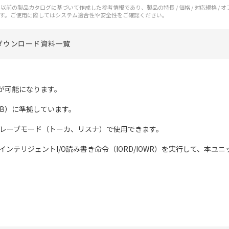
前の製品カタログに基づいて作成した参考情報であり、製品の特長 / 価格 / 対応規格 / 
す。ご使用に際してはシステム適合性や安全性をご確認ください。
ダウンロード資料一覧
通信が可能になります。
P-IB）に準拠しています。
スレーブモード（トーカ、リスナ）で使用できます。
、インテリジェントI/O読み書き命令（IORD/IOWR）を実行して、本