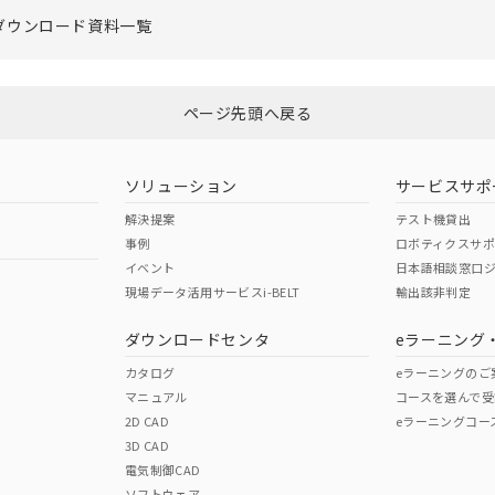
ダウンロード資料一覧
ページ先頭へ戻る
ソリューション
サービスサポ
解決提案
テスト機貸出
事例
ロボティクスサ
イベント
日本語相談窓口
現場データ活用サービスi-BELT
輸出該非判定
ダウンロードセンタ
eラーニング
カタログ
eラーニングのご
マニュアル
コースを選んで受
2D CAD
eラーニングコー
3D CAD
電気制御CAD
ソフトウェア