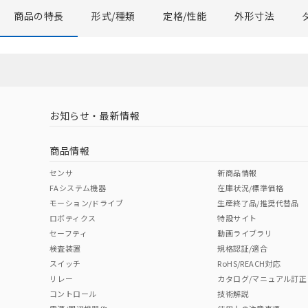
商品の特長
形式/種類
定格/性能
外形寸法
お知らせ・最新情報
商品情報
センサ
新商品情報
FAシステム機器
在庫状況/標準価格
モーション/ドライブ
生産終了品/推奨代替品
ロボティクス
特設サイト
セーフティ
動画ライブラリ
検査装置
規格認証/適合
スイッチ
RoHS/REACH対応
リレー
カタログ/マニュアル訂正
コントロール
技術解説