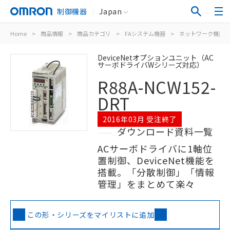
制御機器
Japan
Home
>
商品情報
>
商品カテゴリ
>
FAシステム機器
>
ネットワーク機器
DeviceNetオプションユニット（AC
サーボドライバWシリーズ対応）
R88A-NCW152-
DRT
2016年03月 受注終了
ダウンロード資料一覧
ACサーボドライバに1軸位
置制御、DeviceNet機能を
搭載。「分散制御」「情報
管理」をまとめて楽々
この形・シリーズをマイリストに追加