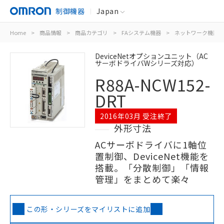
制御機器
Japan
Home
>
商品情報
>
商品カテゴリ
>
FAシステム機器
>
ネットワーク機器
DeviceNetオプションユニット（AC
サーボドライバWシリーズ対応）
R88A-NCW152-
DRT
2016年03月 受注終了
外形寸法
ACサーボドライバに1軸位
置制御、DeviceNet機能を
搭載。「分散制御」「情報
管理」をまとめて楽々
この形・シリーズをマイリストに追加