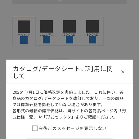
ください。以下の内容をご承諾の上、ご利用ください。
お客様が本製品を人命や財産に重大な危険を及ぼすよ
うな用途に使用される場合には、システム全体として
危険を知らせたり、冗長設計により必要な安全性を確
保できるよう設計されていること、および本製品が全
マニュアル
2D CAD
3D CAD
カタログ
体の中で意図した用途に対して適切に配電・設置され
ていることを、必ず事前に確認してください。
カタログ/マニュアルに記載されているアプリケーショ
ン事例は参考用ですので、ご採用に際しては機器・装
日本語
English
カタログ/データシートご利用に関
置の機能や安全性をご確認のうえご使用ください。・
して
商品に接続される推奨機器等、現在では入手困難なも
のもそのまま記載しています。・誤字、脱字が含まれ
ている可能性がありますがご容赦ください。
2026年7月1日に価格改定を実施しました。これに伴い、各
記載されているサービス内容や連絡先等は作成当時の
商品のカタログ/データシートを改訂しており、一部の商品
ものであり、変更・改定させていただいている可能性
では標準価格を掲載していない場合があります。
があります。改めて当サイトの掲載内容をご確認のう
各形式の最新の標準価格は、当サイトの各商品ページ内「形
え、ご用命下さいますようお願いいたします。
式仕様一覧」や「形式セレクタ」よりご確認ください。
今後このメッセージを表示しない