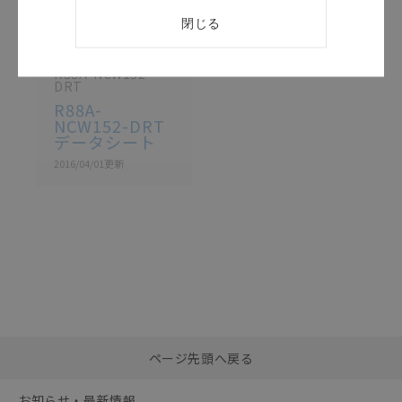
このカタログを選択
閉じる
カタログ
日本語
R88A-NCW152-
DRT
R88A-
NCW152-DRT
データシート
2016/04/01
更新
選択したファイルを一
0
ページ先頭へ戻る
括ダウンロード
選択可能容量：
0.0
MB /
100
MB
お知らせ・最新情報