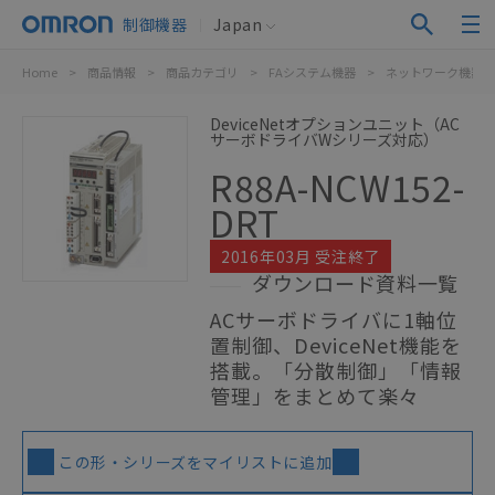
制御機器
Japan
Home
>
商品情報
>
商品カテゴリ
>
FAシステム機器
>
ネットワーク機器
DeviceNetオプションユニット（AC
サーボドライバWシリーズ対応）
R88A-NCW152-
DRT
2016年03月 受注終了
ダウンロード資料一覧
ACサーボドライバに1軸位
置制御、DeviceNet機能を
搭載。「分散制御」「情報
管理」をまとめて楽々
この形・シリーズをマイリストに追加