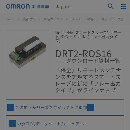
制御機器
Japan
Home
>
商品情報
>
商品カテゴリ
>
FAシステム機器
>
ネットワーク機器
DeviceNetスマートスレーブﾞリモー
トI/Oターミナル（リレー出力タイ
プ）
DRT2-ROS16
ダウンロード資料一覧
「保全」リモートメンテナ
ンスを実現するスマートス
レーブに新に「リレー出力
タイプ」がラインナップ
この形・シリーズをマイリストに追加
カタログ/データシート/マニュアル