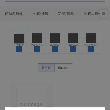
商品の特長
形式/種類
定格/性能
形式仕様一覧
マニュアル
2D CAD
3D CAD
ソフトウェア
カタログ
日本語
English