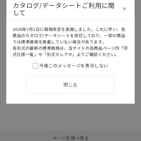
カタログ/データシートご利用に関
して
2026年7月1日に価格改定を実施しました。これに伴い、各
このカタログを選択
商品のカタログ/データシートを改訂しており、一部の商品
カタログ
日本語
では標準価格を掲載していない場合があります。
各形式の最新の標準価格は、当サイトの各商品ページ内「形
SBCD-093AM
式仕様一覧」や「形式セレクタ」よりご確認ください。
DeviceNet カ
タログ
今後このメッセージを表示しない
2026/07/01
更新
閉じる
選択したファイルを一
0
ページ先頭へ戻る
括ダウンロード