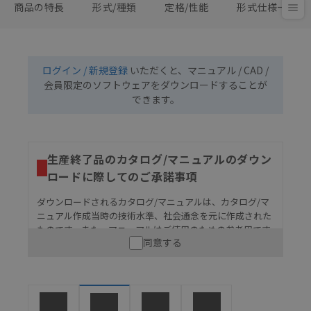
商品の特長
形式/種類
定格/性能
形式仕様一覧
ログイン / 新規登録
いただくと、マニュアル / CAD /
会員限定のソフトウェアをダウンロードすることが
できます。
生産終了品のカタログ/マニュアルのダウン
ロードに際してのご承諾事項
ダウンロードされるカタログ/マニュアルは、カタログ/マ
ニュアル作成当時の技術水準、社会通念を元に作成された
ものです。また、マニュアルはご使用のための参考用です
同意する
ので、ご使用にあたっての安全性については十分にご配慮
ください。以下の内容をご承諾の上、ご利用ください。
お客様が本製品を人命や財産に重大な危険を及ぼすよ
うな用途に使用される場合には、システム全体として
危険を知らせたり、冗長設計により必要な安全性を確