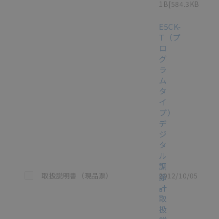
1B
[584.3KB]
E5CK-
T（プ
ロ
グ
ラ
ム
タ
イ
プ）
デ
ジ
タ
ル
調
この資料を選択
取扱説明書（現品票）
2012/10/05
節
計
取
扱