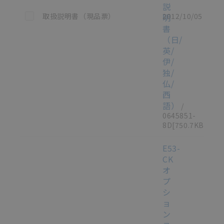
説
この資料を選択
取扱説明書（現品票）
2012/10/05
明
書
（日/
英/
伊/
独/
仏/
西
語）
/
0645851-
8D
[750.7KB]
E53-
CK
オ
プ
シ
ョ
ン