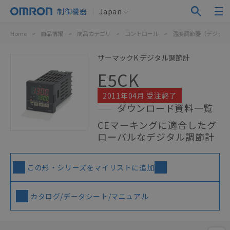
制御機器
Japan
Home
>
商品情報
>
商品カテゴリ
>
コントロール
>
温度調節器（デジタル
サーマックK デジタル調節計
E5CK
2011年04月 受注終了
ダウンロード資料一覧
CEマーキングに適合したグ
ローバルなデジタル調節計
この形・シリーズをマイリストに追加
カタログ/データシート/マニュアル