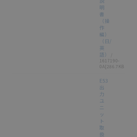
説
明
書
（操
作
編）
（日/
英
語）
/
1617190-
0A
[286.7KB]
E53
出
力
ユ
ニ
ッ
ト
取
扱