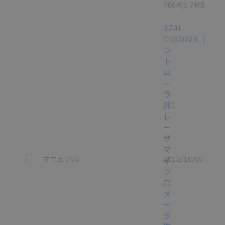
706A
[1.7MB]
3Z4L-
C5000V3（コ
ン
ト
ロ
ー
ラ
部）
レ
ー
ザ
マ
この資料を選択
マニュアル
2012/10/05
イ
ク
ロ
メ
ー
タ