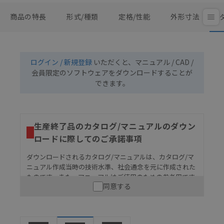
商品の特長
形式/種類
定格/性能
外形寸法
ログイン / 新規登録
いただくと、マニュアル / CAD /
会員限定のソフトウェアをダウンロードすることが
できます。
生産終了品のカタログ/マニュアルのダウン
ロードに際してのご承諾事項
ダウンロードされるカタログ/マニュアルは、カタログ/マ
ニュアル作成当時の技術水準、社会通念を元に作成された
ものです。また、マニュアルはご使用のための参考用です
同意する
ので、ご使用にあたっての安全性については十分にご配慮
ください。以下の内容をご承諾の上、ご利用ください。
お客様が本製品を人命や財産に重大な危険を及ぼすよ
うな用途に使用される場合には、システム全体として