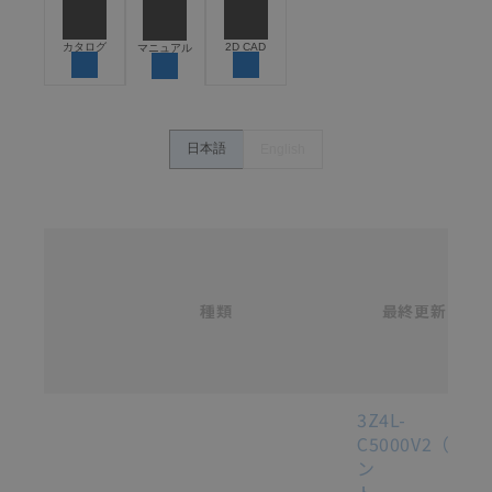
危険を知らせたり、冗長設計により必要な安全性を確
保できるよう設計されていること、および本製品が全
カタログ
2D CAD
マニュアル
体の中で意図した用途に対して適切に配電・設置され
ていることを、必ず事前に確認してください。
カタログ/マニュアルに記載されているアプリケーショ
ン事例は参考用ですので、ご採用に際しては機器・装
日本語
English
置の機能や安全性をご確認のうえご使用ください。・
商品に接続される推奨機器等、現在では入手困難なも
のもそのまま記載しています。・誤字、脱字が含まれ
ている可能性がありますがご容赦ください。
名
称
記載されているサービス内容や連絡先等は作成当時の
/
ものであり、変更・改定させていただいている可能性
カ
種類
タ
最終更新
があります。改めて当サイトの掲載内容をご確認のう
選択
ロ
え、ご用命下さいますようお願いいたします。
グ
番
号
各種マニュアル・テクニカルガイド・取扱説明書のダウンロード
3Z4L-
C5000V2（コ
ン
ト