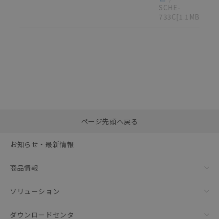
SCHE-
733C
[1.1MB]
選択したファイルを一
0
ページ先頭へ戻る
括ダウンロード
選択可能容量：
0.0
MB /
100
MB
お知らせ・最新情報
リセット
商品情報
ソリューション
ダウンロードセンタ