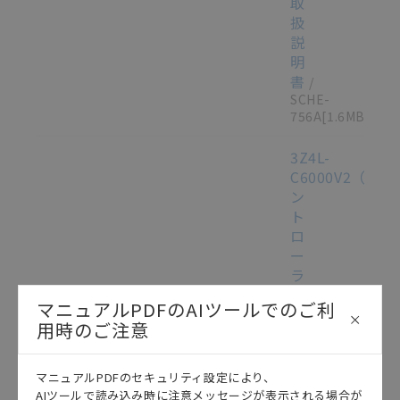
取
扱
説
明
書
/
SCHE-
756A
[1.6MB]
3Z4L-
C6000V2（コ
ン
ト
ロ
ー
ラ
部）
マニュアルPDFのAIツールでのご利
レ
用時のご注意
ー
ザ
マ
マニュアルPDFのセキュリティ設定により、
この資料を選択
マニュアル
2012/10/05
イ
AIツールで読み込み時に注意メッセージが表示される場合が