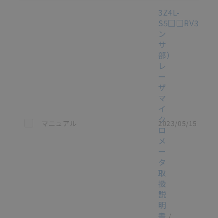
3Z4L-
S5□□RV3（セ
ン
サ
部）
レ
ー
ザ
マ
イ
ク
この資料を選択
マニュアル
2023/05/15
ロ
メ
ー
タ
取
扱
説
明
書
/