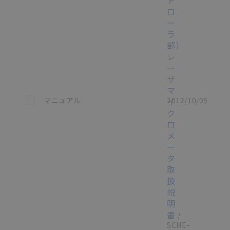
ロ
ー
ラ
部）
レ
ー
ザ
マ
この資料を選択
マニュアル
2012/10/05
イ
ク
ロ
メ
ー
タ
取
扱
説
明
書
/
SCHE-