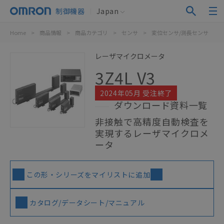
制御機器
Japan
Home
>
商品情報
>
商品カテゴリ
>
センサ
>
変位センサ/測長センサ
>
レーザマイクロメータ
3Z4L V3
2024年05月 受注終了
ダウンロード資料一覧
非接触で高精度自動検査を
実現するレーザマイクロメ
ータ
この形・シリーズをマイリストに追加
カタログ/データシート/マニュアル