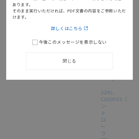
ク
あります。
ロ
そのまま実行いただければ、PDF文書の内容をご参照いただ
けます。
メ
ー
詳しくはこちら
タ
取
今後このメッセージを表示しない
扱
説
明
閉じる
書
/
SCHE-
707A
[2.4MB]
3Z4L-
C6000V3（コ
ン
ト
ロ
ー
ラ