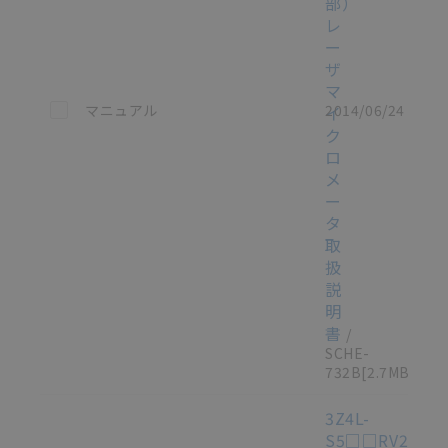
部）
レ
ー
ザ
マ
この資料を選択
マニュアル
2014/06/24
イ
ク
ロ
メ
ー
タ
取
扱
説
明
書
/
SCHE-
732B
[2.7MB]
3Z4L-
S5□□RV2（セ