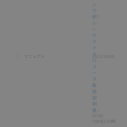
ン
サ
部）
レ
ー
ザ
マ
イ
ク
この資料を選択
マニュアル
2012/10/05
ロ
メ
ー
タ
取
扱
説
明
書
/
SCHE-
708A
[1.0MB]