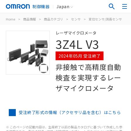
制御機器
Japan
Home
>
商品情報
>
商品カテゴリ
>
センサ
>
変位センサ/測長センサ
>
レーザマイクロメータ
3Z4L V3
2024年05月 受注終了
非接触で高精度自動
検査を実現するレー
ザマイクロメータ
受注終了形式の情報（アクセサリ品を含む）はこちら
※ このページの記載内容は、生産終了以前の製品カタログに基づいて作成した参