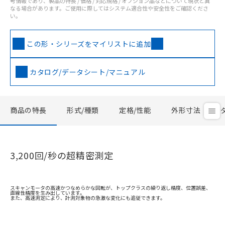
考情報であり、製品の特長 / 価格 / 対応規格 / オプション品などについて現状と異
なる場合があります。ご使用に際してはシステム適合性や安全性をご確認くださ
い。
この形・シリーズをマイリストに追加
カタログ/データシート/マニュアル
商品の特長
形式/種類
定格/性能
外形寸法
3,200回/秒の超精密測定
スキャンモータの高速かつなめらかな回転が、トップクラスの繰り返し精度、位置誤差、
直線性精度を生み出しています。
また、高速測定により、計測対象物の急激な変化にも追従できます。