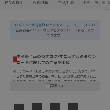
商品の特長
形式/種類
定格/性能
外形寸法
ログイン / 新規登録
いただくと、マニュアル / CAD /
会員限定のソフトウェアをダウンロードすることが
できます。
生産終了品のカタログ/マニュアルのダウン
ロードに際してのご承諾事項
ダウンロードされるカタログ/マニュアルは、カタログ/マ
ニュアル作成当時の技術水準、社会通念を元に作成された
ものです。また、マニュアルはご使用のための参考用です
同意する
ので、ご使用にあたっての安全性については十分にご配慮
ください。以下の内容をご承諾の上、ご利用ください。
お客様が本製品を人命や財産に重大な危険を及ぼすよ
うな用途に使用される場合には、システム全体として
危険を知らせたり、冗長設計により必要な安全性を確