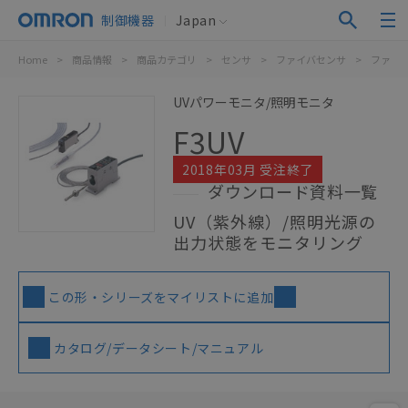
制御機器
Japan
Home
>
商品情報
>
商品カテゴリ
>
センサ
>
ファイバセンサ
>
ファイ
UVパワーモニタ/照明モニタ
F3UV
2018年03月 受注終了
ダウンロード資料一覧
UV（紫外線）/照明光源の
出力状態をモニタリング
この形・シリーズをマイリストに追加
カタログ/データシート/マニュアル