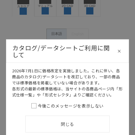
保できるよう設計されていること、および本製品が全
マニュアル
2D CAD
3D CAD
カタログ
体の中で意図した用途に対して適切に配電・設置され
ていることを、必ず事前に確認してください。
カタログ/マニュアルに記載されているアプリケーショ
ン事例は参考用ですので、ご採用に際しては機器・装
日本語
English
置の機能や安全性をご確認のうえご使用ください。・
商品に接続される推奨機器等、現在では入手困難なも
カタログ/データシートご利用に関
のもそのまま記載しています。・誤字、脱字が含まれ
して
ている可能性がありますがご容赦ください。
記載されているサービス内容や連絡先等は作成当時の
2026年7月1日に価格改定を実施しました。これに伴い、各
ものであり、変更・改定させていただいている可能性
商品のカタログ/データシートを改訂しており、一部の商品
があります。改めて当サイトの掲載内容をご確認のう
では標準価格を掲載していない場合があります。
え、ご用命下さいますようお願いいたします。
各形式の最新の標準価格は、当サイトの各商品ページ内「形
式仕様一覧」や「形式セレクタ」よりご確認ください。
今後このメッセージを表示しない
このカタログを選択
このカタログを選択
カタログ
日本語
カタログ
日本語
閉じる
F3UV
F3UV