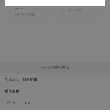
F3UV データシ
F3UV 操作編
ート
2013/06/13
更新
2017/10/06
更新
選択したファイルを一
0
ページ先頭へ戻る
括ダウンロード
選択可能容量：
0.0
MB /
100
MB
お知らせ・最新情報
リセット
商品情報
ソリューション