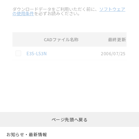
ダウンロードデータをご利用いただく前に、
ソフトウェア
の使用条件
を必ずお読みください。
CADファイル名称
最終更新
選択
2D CAD
データのダウンロード資料一覧
この資料を選択
E3S-LS3N
2006/07/25
選択したファイルを一
0
ページ先頭へ戻る
括ダウンロード
選択可能容量：
0.0
MB /
100
MB
お知らせ・最新情報