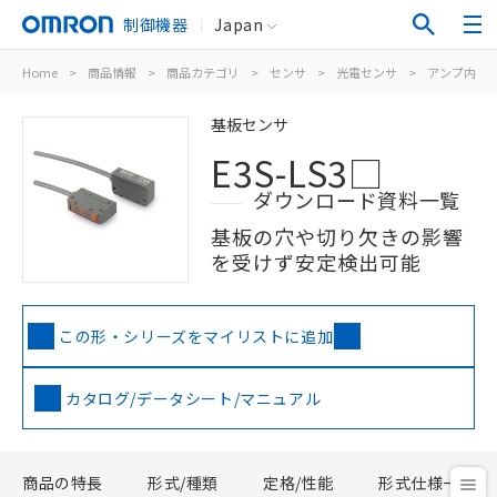
制御機器
Japan
Home
>
商品情報
>
商品カテゴリ
>
センサ
>
光電センサ
>
アンプ内蔵
基板センサ
E3S-LS3□
ダウンロード資料一覧
基板の穴や切り欠きの影響
を受けず安定検出可能
この形・シリーズをマイリストに追加
カタログ/データシート/マニュアル
商品の特長
形式/種類
定格/性能
形式仕様一覧