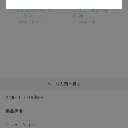
E3S-
E3S-
CR62/CR67 デ
CR62/CR67 操
ータシート
作編
2012/03/31
更新
2021/12/01
更新
選択したファイルを一
0
ページ先頭へ戻る
括ダウンロード
選択可能容量：
0.0
MB /
100
MB
お知らせ・最新情報
リセット
商品情報
ソリューション