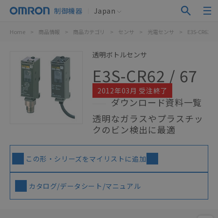
制御機器
Japan
Home
>
商品情報
>
商品カテゴリ
>
センサ
>
光電センサ
>
E3S-CR62 / 6
透明ボトルセンサ
E3S-CR62 / 67
2012年03月 受注終了
ダウンロード資料一覧
透明なガラスやプラスチッ
クのビン検出に最適
この形・シリーズをマイリストに追加
カタログ/データシート/マニュアル