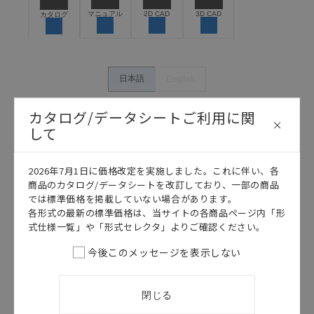
保できるよう設計されていること、および本製品が全
マニュアル
2D CAD
3D CAD
カタログ
体の中で意図した用途に対して適切に配電・設置され
ていることを、必ず事前に確認してください。
カタログ/マニュアルに記載されているアプリケーショ
ン事例は参考用ですので、ご採用に際しては機器・装
日本語
English
置の機能や安全性をご確認のうえご使用ください。・
商品に接続される推奨機器等、現在では入手困難なも
カタログ/データシートご利用に関
のもそのまま記載しています。・誤字、脱字が含まれ
して
ている可能性がありますがご容赦ください。
記載されているサービス内容や連絡先等は作成当時の
ものであり、変更・改定させていただいている可能性
2026年7月1日に価格改定を実施しました。これに伴い、各
があります。改めて当サイトの掲載内容をご確認のう
商品のカタログ/データシートを改訂しており、一部の商品
え、ご用命下さいますようお願いいたします。
では標準価格を掲載していない場合があります。
各形式の最新の標準価格は、当サイトの各商品ページ内「形
式仕様一覧」や「形式セレクタ」よりご確認ください。
今後このメッセージを表示しない
このカタログを選択
このカタログを選択
カタログ
日本語
カタログ
日本語
閉じる
E3S-CR62 / 67
E3S-CR62 / 67