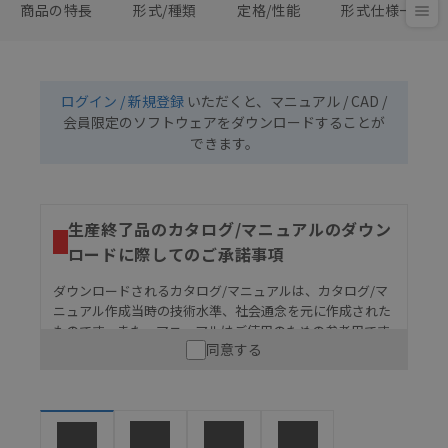
商品の特長
形式/種類
定格/性能
形式仕様一覧
ログイン / 新規登録
いただくと、マニュアル / CAD /
会員限定のソフトウェアをダウンロードすることが
できます。
生産終了品のカタログ/マニュアルのダウン
ロードに際してのご承諾事項
ダウンロードされるカタログ/マニュアルは、カタログ/マ
ニュアル作成当時の技術水準、社会通念を元に作成された
ものです。また、マニュアルはご使用のための参考用です
同意する
ので、ご使用にあたっての安全性については十分にご配慮
ください。以下の内容をご承諾の上、ご利用ください。
お客様が本製品を人命や財産に重大な危険を及ぼすよ
うな用途に使用される場合には、システム全体として
危険を知らせたり、冗長設計により必要な安全性を確