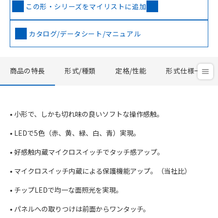
この形・シリーズをマイリストに追加
カタログ/データシート/マニュアル
商品の特長
形式/種類
定格/性能
形式仕様一覧
• 小形で、しかも切れ味の良いソフトな操作感触。
• LEDで5色（赤、黄、緑、白、青）実現。
• 好感触内蔵マイクロスイッチでタッチ感アップ。
• マイクロスイッチ内蔵による保護機能アップ。（当社比）
• チップLEDで均一な面照光を実現。
• パネルへの取りつけは前面からワンタッチ。