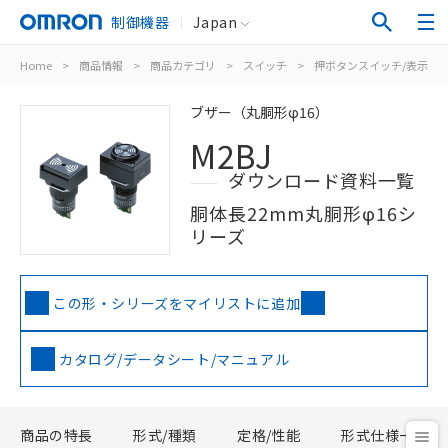
制御機器
Japan
Home
>
商品情報
>
商品カテゴリ
>
スイッチ
>
押ボタンスイッチ/表示灯
ブザー（丸胴形φ16）
M2BJ
ダウンロード資料一覧
胴体長22mm丸胴形φ16シ
リーズ
この形・シリーズをマイリストに追加
カタログ/データシート/マニュアル
商品の特長
形式/種類
定格/性能
形式仕様一覧