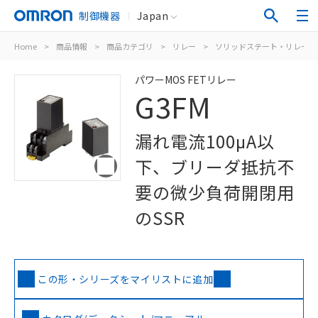
制御機器
Japan
Home
>
商品情報
>
商品カテゴリ
>
リレー
>
ソリッドステート・リレー
パワーMOS FETリレー
G3FM
漏れ電流100μA以
下、ブリーダ抵抗不
要の微少負荷開閉用
のSSR
この形・シリーズをマイリストに追加