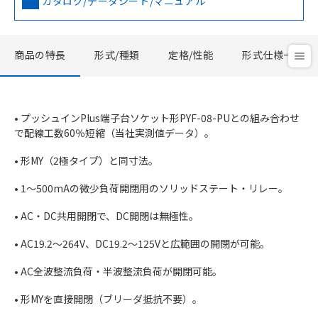
カタログ/データシート/マニュアル
商品の特長
形式/種類
定格/性能
形式仕様一覧
• プッシュインPlus端子台ソケット形PYF-08-PUとの組み合わせ
で配線工数60％短縮（当社実測値データ）。
• 形MY（2極タイプ）と同寸法。
• 1～500mAの微少負荷開閉用のソリッドステート・リレー。
• AC・DC共用開閉で、DC開閉は無極性。
• AC19.2～264V、DC19.2～125Vと広範囲の開閉が可能。
• AC全波整流負荷・半波整流負荷が開閉可能。
• 形MYを直接開閉（ブリーダ抵抗不要）。