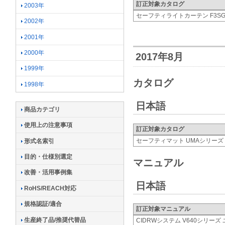
訂正対象カタログ
2003年
セーフティライトカーテン F3S
2002年
2001年
2000年
2017年8月
1999年
カタログ
1998年
日本語
商品カテゴリ
使用上の注意事項
訂正対象カタログ
セーフティマット UMAシリーズ
形式名索引
目的・仕様別選定
マニュアル
改善・活用事例集
日本語
RoHS/REACH対応
規格認証/適合
訂正対象マニュアル
生産終了品/推奨代替品
CIDRWシステム V640シリー