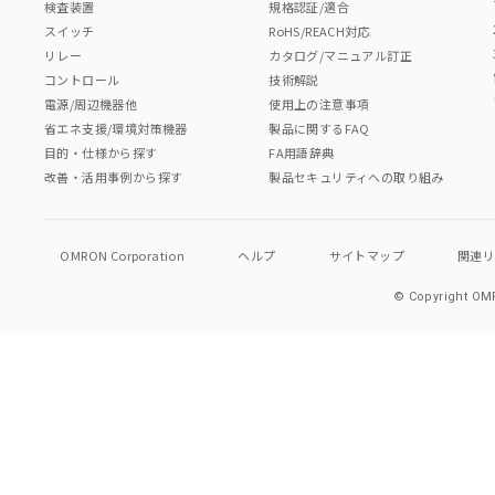
検査装置
規格認証/適合
スイッチ
RoHS/REACH対応
リレー
カタログ/マニュアル訂正
コントロール
技術解説
電源/周辺機器他
使用上の注意事項
省エネ支援/環境対策機器
製品に関するFAQ
目的・仕様から探す
FA用語辞典
改善・活用事例から探す
製品セキュリティへの取り組み
OMRON Corporation
ヘルプ
サイトマップ
関連
© Copyright OMR