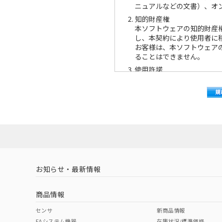
ニュアルなどの文書）、オ
知的財産権
本ソフトウェアの知的財産
し、本契約により使用者に
お客様は、本ソフトウェア
ることはできません。
使用許諾
お客様は、お客様が保有す
タ・プログラムをインスト
複製
お客様は、前項の場合を除
せん。
逆コンパイル等について
お客様は、本ソフトウェア
よびそれに類する行為を行
譲渡等
お知らせ・最新情報
お客様は、第三者に対して
用させることはできません
商品情報
変更、改良について
本ソフトウェアは、お客様
センサ
新商品情報
かの欠陥が生じた場合、お
FAシステム機器
在庫状況/標準価格