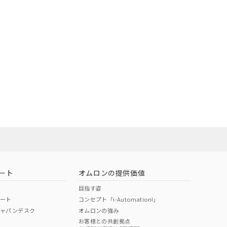
ート
オムロンの提供価値
目指す姿
ポート
コンセプト「i-Automation!」
ジャパンデスク
オムロンの強み
お客様との共創拠点