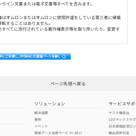
ンライン文書または電子文書等すべてを含みます。
権はオムロンまたはオムロンに使用許諾をしている第三者に帰属
移転することはありません。
のすべてに添付されている著作権表示等を取り除いたり、変更す
るライセンス数の範囲内のコンピュータに対し、本コンピュー
ールし、そのコンピュータで使用することができます。
いて、本ソフトウェアの全部または一部を複製することはできま
ページ先頭へ戻る
の逆コンパイル、逆アセンブル、リバースエンジニアリング、お
うことはできません。
ソリューション
サービスサポ
本ソフトウェアを販売、譲渡、貸与、使用許諾その他の方法で使
。
解決提案
テスト機貸出
事例
ロボティクスサ
ご自身で変更、改造できません。お客様の変更、改造により何ら
イベント
日本語相談窓口
よび、このような変更、改造の結果、お客様に損害が生じた場合
現場データ活用サービスi-BELT
輸出該非判定