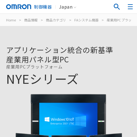
制御機器
Japan
Home
>
商品情報
>
商品カテゴリ
>
FAシステム機器
>
産業用PC プラット
アプリケーション統合の新基準
産業用パネル型PC
産業用PCプラットフォーム
NYEシリーズ