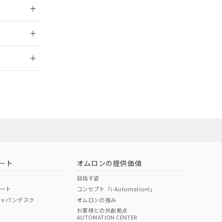
三者に通知します。
さい。
合は、取り引きをい
2023/3/13
ないようお願いしま
のオムロン制御
バーズにご登録され
2026/7/29
及ぼさない年数を意
び当社の共同利用者
ることをご了承くだ
範囲」に記載されて
のではありません。
荷製品に未対応品が
ート
オムロンの提供価値
22年1月12日よ
目指す姿
ポート
コンセプト「i-Automation!」
ジャパンデスク
オムロンの強み
お客様との共創拠点
AUTOMATION CENTER