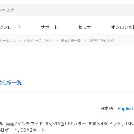
ウンロード
サポート
セミナ
オムロンの
ターミナル
>
NBシリーズ（-V1）
>
形式仕様一覧
>
NB7W-TW01B-V1
式仕様一覧
日本語
English
画面7インチワイド, 65,536色TFTカラー, 800×480ドット, US
COM1ポート, COM2ポート