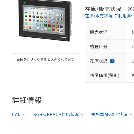
在庫/販売状況
20
在庫/販売状況 ご利用条
※1 対応状況
販売状況
対応済み：EU
機種区分
対応予定：EU R
対応予定なし：EU
画像をクリックすると大きくなります
在庫状況
調査・確認中：EU
ご利用条件
非該当品：ライセ
※1 中国RoHS
標準価格(税別)
仕入先様の事情に
があります。
以下の条件をお読
「○」：最大均質
「×」：最大均質
本サービスは
当社は、これ
*EU RoHS指令（10物
詳細情報
「－」：未確認で
鉛(Pb) 1000ppm以下、
くものです。
う）を輸出ま
記
説明
六価クロム(Cr(Ⅵ)) 1
当社制御機器
などの必要な
フタル酸ビス(2-エチルヘ
号
*中国RoHS10物質の基準値 
ル（DBP） 1000ppm
在庫状況およ
当社は規制貨
CAD
RoHS/REACH対応状況
規格認証/適合状況
Pb(鉛) :1000ppm、 Hg
但し、RoHS指令で産
のであり、閲
ます。
Cr(Ⅵ)(六価クロム) : 
フタル酸エステル類の４
○
一定数以
DBP(フタル酸ジブチル) :
い。
当社は貴社製
DEHP(フタル酸ビス(2-エ
正式な納期状
置等に一切使