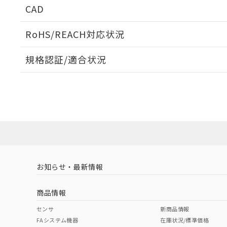
CAD
当社販売員に
※2 対応予定月
△
一定数に
当社は、貴社
オムロン制御
また当社は、
※2 環境保護使
在庫状況およ
部品在庫の切り替
たしません。
RoHS/REACH対応状況
－
在庫なし
す。
「ｅ」：有害物質
機器販売
ログイン/会員登録いただくと、CADデータをダウンロ
マイパーツ機
「10」：通常の
規格認証/適合状況
ている必要が
味します。
空
受注生産
お客様が当ウ
※3 非含有証明
EU RoHS
注意事項・凡例
「－」：未確認で
白
が、当社の製
UL認証
CSA認証
CEマーキング
さい。
下記の非含有証明
※当社の共同
Yes
Yes
Yes
対応状況
対応予定月
※1
※2
いる法人を指
EU RoHS指令（
ダウンロードデータをご利用いただく前に、以下を必ずお読
51物質の非含有証
対応済み
※本証明書は発行
ソフトウェアの使用条件
また、RoHS指
LR型式承認
DNV型式承認
BV型式承認
KR
混在することから
（イギリス
（ノルウェー
（フランス
（
お知らせ・最新情報
既に当社にて対応
中国 RoHS
注意事項・凡例
船舶規格）
船舶規格）
船舶規格）
船
り割愛しておりま
商品情報
No
No
No
No
中国 RoHS表
※1 ※2
センサ
新商品情報
FAシステム機器
在庫状況/標準価格