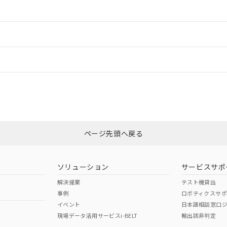
ご相談ください。
は満たないが在庫あり
製品を第三者に販売する場合は、上記1、2および3の内容を当該第
機器販売店や当社販売拠点は「
販売ネットワーク
」をご確認くだ
販売先および販売に係わる関係者が違法に輸出するおそれがある場
用期限
情報更新：
び標準価格結果を当社の事前の承諾なく第三者に漏洩または開示し
え状況などにより、予定月が前後することがあります。
(最新の在庫状況については、お客様のお取引先、またはお客様担当
（10物質）のすべてが基準値以下であることを示します。
店・当社販売員にご確認ください)
ードすることができます。
能（部品リスト作成サービス）をご利用いただくには、I-Webメン
情報更新：
使用状況下において有害物質が外部に漏えいし、環境に深刻な影響を
あります。
機種、また在庫状況の情報を公開していない機種
ェブサイト上で当社にご登録された部品リストについて、当社およ
書ダウンロード
す。当社販売部門へお問い合わせください。
品・サービスに関するお客様との取引・商談に必要な範囲で利用す
CCC認証
電波法
ログイン/会員登録
合意する
キャンセル
書をダウンロードすることができます。
利用者とは、
"個人情報の共同利用に関して"
の「1.共同利用者の
N/A
N/A
非含有証明書
※3
します。
10物質）の非含有証明書
みください。
明書（当社基準）
ページ先頭へ戻る
ダウンロードはこちら
日時点で非含有を証明するもので、過去に遡って非含有を証明するも
令のフタル酸エステル類４物質の対応では、対応完了までの期間は出
型式承認
NK型式承認
ABS型式承認
備考欄に対応日を記載しておりました。
韓国
（日本
（アメリカ
ソリューション
サービスサポ
品への在庫切替を完了していることから、特段のことがない限り、20
舶規格）
船舶規格）
船舶規格）
す。
解決提案
テスト機貸出
事例
ロボティクスサ
No
No
イベント
日本語相談窓口
現場データ活用サービスi-BELT
輸出該非判定