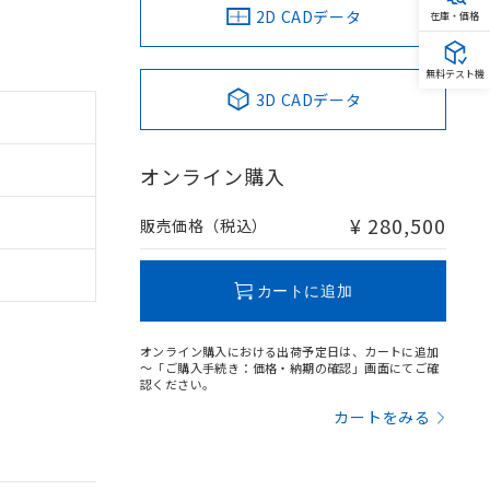
2D CADデータ
在庫・価格
無料テスト機
3D CADデータ
。
オンライン購入
商品です。
定はありません。
¥ 280,500
販売価格（税込）
商品です。
を得ず変更すること
カートに追加
を提供させていただ
規制貨物等」とい
オンライン購入における出荷予定日は、カートに追加
～「ご購入手続き：価格・納期の確認」画面にてご確
引許可)を取得する
BDE) 1000ppm以下、
認ください。
をご了承ください。
0ppm以下、フタル酸ジブチ
基づき作成されるも
カートをみる
う必要な手段を講じ
ことをご了承くださ
) : 1000ppm、
 1000ppm、
びにこれらの製造装
ン制御機器販売店・