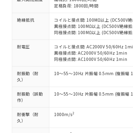
す。
「ｅ」：有害物質
機器販売
定格負荷: 1800回/時間
マイパーツ機
「10」：通常の
ている必要が
味します。
空
受注生産
お客様が当ウ
絶縁抵抗
コイルと接点間: 100MΩ以上 (DC500
※3 非含有証明
「－」：未確認で
白
が、当社の製
異極接点間: 100MΩ以上 (DC500V絶縁
さい。
同極接点間: 100MΩ以上 (DC500V絶縁
下記の非含有証明
※当社の共同
いる法人を指
EU RoHS指令（
耐電圧
コイルと接点間: AC2000V 50/60Hz 1mi
51物質の非含有証
異極接点間: AC2000V 50/60Hz 1min
※本証明書は発行
同極接点間: AC1000V 50/60Hz 1min
また、RoHS指
混在することから
耐振動（耐
10～55～10Hz 片振幅 0.5mm (複振幅 
既に当社にて対応
久）
り割愛しておりま
耐振動（誤動
10～55～10Hz 片振幅 0.5mm (複振幅 
作）
2
耐衝撃（耐
1000m/s
久）