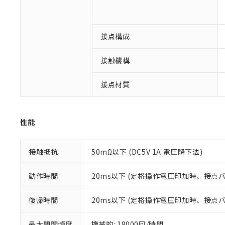
※1 対応状況
接点構成
対応済み：EU
対応予定：EU R
対応予定なし：EU
接触機構
調査・確認中：EU
ご利用条件
非該当品：ライセ
接点材質
※1 中国RoHS
仕入先様の事情に
があります。
以下の条件をお読
「○」：最大均質
「×」：最大均質
本サービスは
性能
当社は、これ
*EU RoHS指令（10物
「－」：未確認で
鉛(Pb) 1000ppm以下、
くものです。
う）を輸出ま
記
説明
六価クロム(Cr(Ⅵ)) 1
当社制御機器
などの必要な
フタル酸ビス(2-エチルヘ
号
*中国RoHS10物質の基準値 
接触抵抗
50mΩ以下 (DC5V 1A 電圧降下法)
ル（DBP） 1000ppm
在庫状況およ
当社は規制貨
Pb(鉛) :1000ppm、 Hg
但し、RoHS指令で産
のであり、閲
ます。
Cr(Ⅵ)(六価クロム) : 
フタル酸エステル類の４
○
一定数以
DBP(フタル酸ジブチル) :
い。
当社は貴社製
動作時間
20ms以下 (定格操作電圧印加時、接点
DEHP(フタル酸ビス(2-エ
正式な納期状
置等に一切使
当社販売員に
※2 対応予定月
△
一定数に
当社は、貴社
復帰時間
20ms以下 (定格操作電圧印加時、接点
オムロン制御
また当社は、
※2 環境保護使
在庫状況およ
部品在庫の切り替
たしません。
－
在庫なし
最大開閉頻度
機械的: 18000回/時間