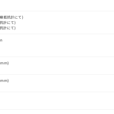
（10物質）のすべてが基準値以下であることを示します。
店・当社販売員にご確認ください)
能（部品リスト作成サービス）をご利用いただくには、I-Webメン
使用状況下において有害物質が外部に漏えいし、環境に深刻な影響を
あります。
機種、また在庫状況の情報を公開していない機種
ェブサイト上で当社にご登録された部品リストについて、当社およ
V絶縁抵抗計にて)
書ダウンロード
す。当社販売部門へお問い合わせください。
品・サービスに関するお客様との取引・商談に必要な範囲で利用す
抵抗計にて)
合意する
キャンセル
抵抗計にて)
書をダウンロードすることができます。
利用者とは、
"個人情報の共同利用に関して"
の「1.共同利用者の
します。
10物質）の非含有証明書
n
明書（当社基準）
日時点で非含有を証明するもので、過去に遡って非含有を証明するも
令のフタル酸エステル類４物質の対応では、対応完了までの期間は出
備考欄に対応日を記載しておりました。
1mm)
品への在庫切替を完了していることから、特段のことがない限り、20
す。
1mm)