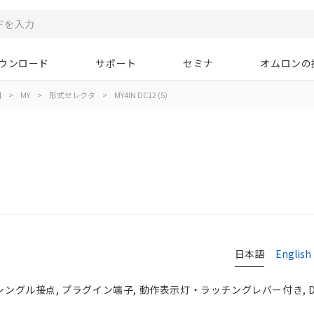
ウンロード
サポート
セミナ
オムロンの
用
>
MY
>
形式セレクタ
>
MY4IN DC12 (S)
日本語
English
 シングル接点, プラグイン端子, 動作表示灯・ラッチングレバー付き, D