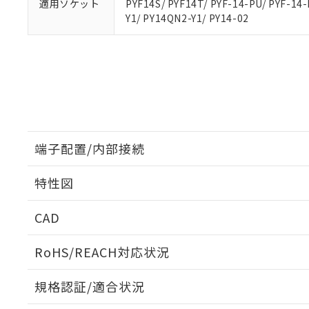
適用ソケット
PYF14S/ PYF14T/ PYF-14-PU/ PYF-14-
Y1/ PY14QN2-Y1/ PY14-02
端子配置/内部接続
特性図
端子配置/内部接続
CAD
開閉容量
ログイン/会員登録いただくと、CADデータをダウンロ
RoHS/REACH対応状況
規格認証/適合状況
EU RoHS
注意事項・凡例