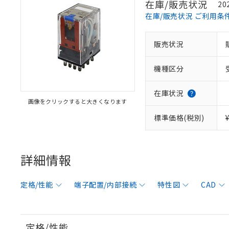
在庫/販売状況
20
在庫/販売状況 ご利用条
販売状況
機種区分
在庫状況
画像をクリックすると大きくなります
標準価格(税別)
詳細情報
定格/性能
端子配置/内部接続
特性図
CAD
定格/性能