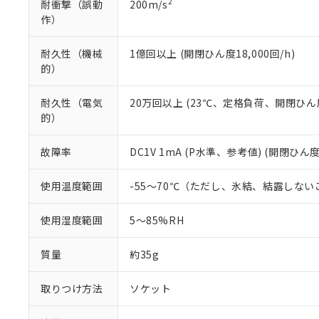
2
耐衝撃（誤動
200m/s
作）
耐久性（機械
1億回以上 (開閉ひん度18,000回/h)
的）
耐久性（電気
20万回以上 (23℃、定格負荷、開閉ひん度1
的）
故障率
DC1V 1mA (P水準、参考値) (開閉ひん度
使用温度範囲
-55～70℃（ただし、氷結、結露しない
使用湿度範囲
5～85%RH
質量
約35g
取りつけ方法
ソケット