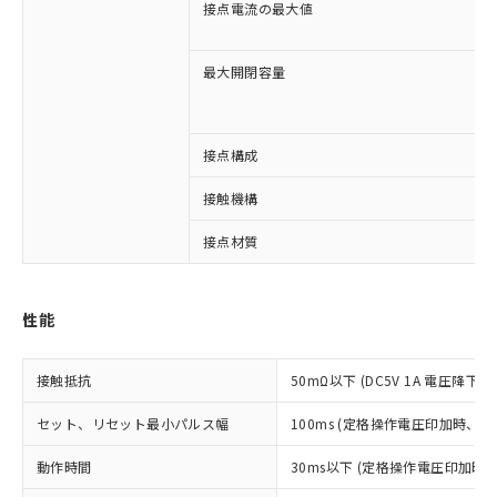
接点電流の最大値
最大開閉容量
接点構成
※1 対応状況
接触機構
接点材質
対応済み：EU RoHS指令（10物質）の
非含有に対応した製品が提供可能な商品で
す。
対応予定：EU RoHS指令（10物質）の非含
性能
ご利用条件
有に対応した製品に切り替える予定のある
商品です。
接触抵抗
50mΩ以下 (DC5V 1A 電圧降下法
対応予定なし：EU RoHS指令（10物質）の
以下の条件をお読みいただき、同意のうえ
非含有に非対応の商品で、対応品を出す予
セット、リセット最小パルス幅
100ms (定格操作電圧印加時、
ご利用ください。
定はありません。
調査・確認中：EU RoHS指令（10物質）の
本サービスは、当社制御機器事業取扱
動作時間
30ms以下 (定格操作電圧印加時
※1 中国RoHS○×表
非含有の対応状況を調査中または確認中の
商品の当社在庫状況および標準価格