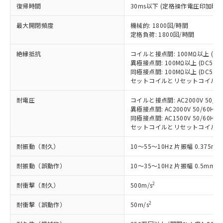
商品です。
復帰時間
30ms以下 (定格操作電圧印加時
(税抜)を提供させていただくもので
「○」：最大均質材料含有率が中国RoHSの
非該当品：ライセンス料など無形物で、有
す。
基準値以下であることを示します。
害物質有無と関係のない商品です。
最大開閉頻度
機械的: 1800回/時間
当社制御機器事業取扱商品の中には、
「×」：最大均質材料含有率が中国RoHSの
仕入先様の事情により、非含有部品として
定格負荷: 1800回/時間
本サービスの対象外となる商品もある
基準値を超えていることを示します。
いたものが、含有品と判明した場合などや
当社は、これら貴社製品のうち、外国
ことをご了承ください。
「－」：未確認です。当社販売部門へお問
絶縁抵抗
コイルと接点間: 100MΩ以上 (D
むを得ず変更することがあります。
為替および外国貿易法に定める商品
在庫状況および標準価格照会結果は、
異極接点間: 100MΩ以上 (DC50
い合わせください。
（以下｢規制貨物等」という）を輸出
記載している更新日時点での社内デー
同極接点間: 100MΩ以上 (DC50
*EU RoHS指令（10物質）：
または国外への提供する場合は、日本
記
タに基づき作成されるものであり、閲
説明
セットコイルとリセットコイル間: 1
鉛(Pb) 1000ppm以下、 水銀(Hg) 1000ppm以下、 カド
*中国RoHS10物質の基準値 (GB/T26572)：
国政府の輸出許可(または役務取引許
号
覧された時点での実際の在庫および標
ミウム(Cd) 100ppm以下、
Pb(鉛) :1000ppm、 Hg(水銀) : 1000ppm、 Cd(カドミウ
可)を取得するなどの必要な手続きを
六価クロム(Cr(Ⅵ)) 1000ppm以下、ポリ臭化ビフェニル
耐電圧
ム) : 100ppm、
コイルと接点間: AC2000V 50/60H
準価格とは異なる場合があることをご
類(PBB) 1000ppm以下、ポリ臭化ジフェニルエーテル類
Cr(Ⅵ)(六価クロム) : 1000ppm、 PBBs(ポリ臭化ビフェ
とります。
異極接点間: AC2000V 50/60Hz 1
了承ください。
(PBDE) 1000ppm以下、フタル酸ビス(2-エチルヘキシ
○
一定数以上の在庫あり
ニル類) : 1000ppm、 PBDEs(ポリ臭化ジフェニルエーテ
同極接点間: AC1500V 50/60Hz 1
当社は規制貨物を破棄する場合は、完
ル) (DEHP)(別名：DOP) 1000ppm以下、フタル酸ブチ
正式な納期状況および標準価格はお客
ル類) : 1000ppm、
セットコイルとリセットコイル間: AC2
ルベンジル（BBP） 1000ppm以下、フタル酸ジブチル
全に破砕するなど、違法に輸出されな
DBP(フタル酸ジブチル) : 1000ppm、 DIBP(フタル酸ジ
様のお取引先、またはお客様担当のオ
（DBP） 1000ppm以下、フタル酸ジイソブチル
イソブチル) : 1000ppm、 BBP(フタル酸ブチルベンジ
△
一定数には満たないが在庫あり
いよう必要な手段を講じます。
ムロン制御機器販売店・当社販売員に
(DIBP) 1000ppm以下
ル) : 1000ppm、
耐振動（耐久）
10～55～10Hz 片振幅 0.375mm
当社は貴社製品を、核兵器、ミサイ
但し、RoHS指令で産業用監視および制御機器に対する
DEHP(フタル酸ビス(2-エチルヘキシル)) : 1000ppm
ご相談ください。
適用除外項目は除く。
ル、化学兵器、生物兵器またはその他
－
在庫なし(最新の在庫状況につ
オムロン制御機器販売店や当社販売拠
耐振動（誤動作）
フタル酸エステル類の４物質については閾値を超える意
10～35～10Hz 片振幅 0.5mm (
武器並びにこれらの製造装置等に一切
いては、お客様のお取引先、ま
図的な使用がないことを確認しています。
点は「
販売ネットワーク
」をご確認
※2 環境保護使用期限
使用いたしません。
たはお客様担当のオムロン制御
ください。
2
耐衝撃（耐久）
500m/s
当社は、貴社製品を第三者に販売する
機器販売店・当社販売員にご確
在庫状況および標準価格結果を当社の
※2 対応予定月
「ｅ」：有害物質（10物質）のすべてが基
場合は、上記1、2および3の内容を当
認ください)
2
耐衝撃（誤動作）
50m/s
事前の承諾なく第三者に漏洩または開
準値以下であることを示します。
該第三者に通知します。また当社は、
示しないようお願いします。
部品在庫の切り替え状況などにより、予定
「10」：通常の使用状況下において有害物