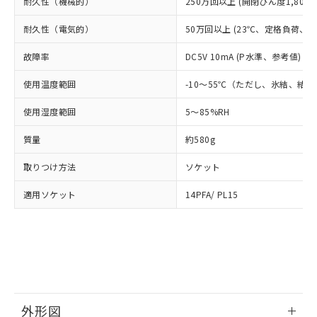
販売先および販売に係わる関係者が違
耐久性（機械的）
250万回以上 (開閉ひん度1,800回
マイパーツ機能（部品リスト作成サー
空
受注生産機種、また在庫状況の
月が前後することがあります。
質が外部に漏えいし、環境に深刻な影響を
法に輸出するおそれがある場合は、取
ビス）をご利用いただくには、I-Web
白
情報を公開していない機種
及ぼさない年数を意味します。
耐久性（電気的）
50万回以上 (23℃、定格負荷、開閉
り引きをいたしません。
メンバーズにご登録されている必要が
「－」：未確認です。当社販売部門へお問
あります。
故障率
DC5V 10mA (P水準、参考値) (
い合わせください。
お客様が当ウェブサイト上で当社にご
※3 非含有証明書ダウンロード
登録された部品リストについて、当社
使用温度範囲
-10～55℃（ただし、氷結、結
および当社の共同利用者が、当社の製
下記の非含有証明書をダウンロードするこ
品・サービスに関するお客様との取
使用湿度範囲
5～85%RH
とができます。
合意する
キャンセル
引・商談に必要な範囲で利用すること
をご了承ください。
質量
約580g
EU RoHS指令（10物質）の非含有証明書
※当社の共同利用者とは、
"個人情報
51物質の非含有証明書（当社基準）
取りつけ方法
ソケット
の共同利用に関して"
の「1.共同利
※本証明書は発行日時点で非含有を証明す
用者の範囲」に記載されている法人を
るもので、過去に遡って非含有を証明する
適用ソケット
14PFA/ PL15
指します。
ものではありません。
また、RoHS指令のフタル酸エステル類４
物質の対応では、対応完了までの期間は出
荷製品に未対応品が混在することから備考
欄に対応日を記載しておりました。
既に当社にて対応品への在庫切替を完了
していることから、特段のことがない限
外形図
り、2022年1月12日より割愛しておりま