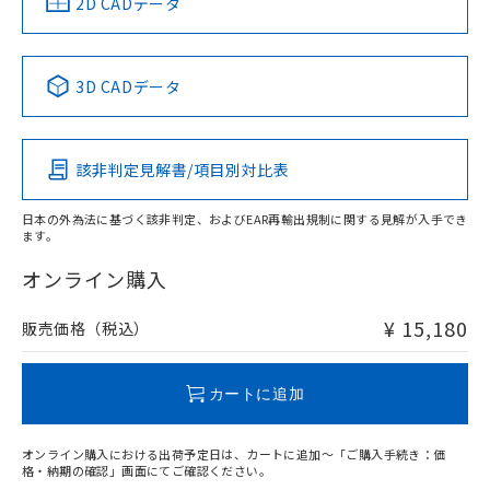
中国 RoHS
注意事項・凡例
2D CADデータ
Yes
No
No
No
中国 RoHS表
※1 ※2
3D CADデータ
この製品の規格認証/適合状況ページへ
Pb
Hg
Cd
Cr(VI)
その他の認証はこちらのページからご検索ください
該非判定見解書/項目別対比表
O
O
O
O
日本の外為法に基づく該非判定、およびEAR再輸出規制に関する見解が入手でき
ます。
"対応済み"や非含有の記載がされた商品であっても、流通
在庫等で未対応品が混在する可能性があります。
オンライン購入
非含有品が必要な際は、弊社営業部門もしくは販売店へお
問い合わせください。
¥ 15,180
販売価格（税込）
この製品のRoHS/REACH対応状況ページへ
カートに追加
オンライン購入における出荷予定日は、カートに追加～「ご購入手続き：価
格・納期の確認」画面にてご確認ください。