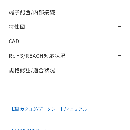
す。
情報更新：2026/05/21
端子配置/内部接続
外形図
情報更新：2026/05/21
特性図
端子配置/内部接続
情報更新：2026/05/21
CAD
電気的寿命曲線
ログイン/会員登録いただくと、CADデータをダウンロー
RoHS/REACH対応状況
ドすることができます。
情報更新：2026/7/29
規格認証/適合状況
ログイン/会員登録
EU RoHS
注意事項・凡例
UL認証
CSA認証
CEマーキング
No
No
N/A
対応状況
対応予定月
※1
※2
ダウンロードデータをご利用いただく前に、以下を必ずお読
みください。
カタログ/データシート/マニュアル
対応済み
ソフトウェアの使用条件
LR型式承認
DNV型式承認
BV型式承認
KR型式承
（イギリス
（ノルウェー
（フランス
（韓国
船舶規格）
船舶規格）
船舶規格）
船舶規格