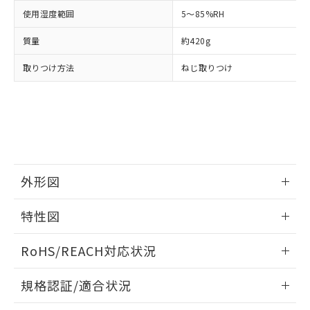
下記の非含有証明書をダウンロードするこ
品・サービスに関するお客様との取
使用湿度範囲
5～85%RH
とができます。
合意する
キャンセル
引・商談に必要な範囲で利用すること
をご了承ください。
質量
約420g
EU RoHS指令（10物質）の非含有証明書
※当社の共同利用者とは、
"個人情報
51物質の非含有証明書（当社基準）
取りつけ方法
ねじ取りつけ
の共同利用に関して"
の「1.共同利
※本証明書は発行日時点で非含有を証明す
用者の範囲」に記載されている法人を
るもので、過去に遡って非含有を証明する
指します。
ものではありません。
また、RoHS指令のフタル酸エステル類４
物質の対応では、対応完了までの期間は出
荷製品に未対応品が混在することから備考
欄に対応日を記載しておりました。
外形図
既に当社にて対応品への在庫切替を完了
していることから、特段のことがない限
情報更新：2026/05/21
り、2022年1月12日より割愛しておりま
特性図
す。
外形図
情報更新：2026/05/21
RoHS/REACH対応状況
電気的寿命曲線
情報更新：2026/7/29
規格認証/適合状況
EU RoHS
注意事項・凡例