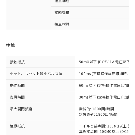
接点構成
※1 対応状況
接触機構
接点材質
対応済み：EU RoHS指令（10物質）の
非含有に対応した製品が提供可能な商品で
す。
対応予定：EU RoHS指令（10物質）の非含
性能
ご利用条件
有に対応した製品に切り替える予定のある
商品です。
接触抵抗
50mΩ以下 (DC5V 1A 電圧降下法
対応予定なし：EU RoHS指令（10物質）の
以下の条件をお読みいただき、同意のうえ
非含有に非対応の商品で、対応品を出す予
セット、リセット最小パルス幅
100ms (定格操作電圧印加時、
ご利用ください。
定はありません。
調査・確認中：EU RoHS指令（10物質）の
本サービスは、当社制御機器事業取扱
動作時間
60ms以下 (定格操作電圧印加時
※1 中国RoHS○×表
非含有の対応状況を調査中または確認中の
商品の当社在庫状況および標準価格
商品です。
復帰時間
30ms以下 (定格操作電圧印加時
(税抜)を提供させていただくもので
「○」：最大均質材料含有率が中国RoHSの
非該当品：ライセンス料など無形物で、有
す。
基準値以下であることを示します。
害物質有無と関係のない商品です。
最大開閉頻度
機械的: 1800回/時間
当社制御機器事業取扱商品の中には、
「×」：最大均質材料含有率が中国RoHSの
仕入先様の事情により、非含有部品として
定格負荷: 1800回/時間
本サービスの対象外となる商品もある
基準値を超えていることを示します。
いたものが、含有品と判明した場合などや
当社は、これら貴社製品のうち、外国
ことをご了承ください。
「－」：未確認です。当社販売部門へお問
絶縁抵抗
コイルと接点間: 100MΩ以上 (D
むを得ず変更することがあります。
為替および外国貿易法に定める商品
在庫状況および標準価格照会結果は、
異極接点間: 100MΩ以上 (DC50
い合わせください。
（以下｢規制貨物等」という）を輸出