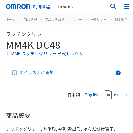
制御機器
Japan
ホーム
>
商品情報
>
商品カテゴリ
>
リレー
>
一般リレー
>
制御盤用
>
ラッチングリレー
MM4K DC48
MMK ラッチングリレー 形式セレクタ
マイリストに追加
日本語
English
PDF出力
商品概要
ラッチングリレー, 基準形, 4極, 露出形, はんだづけ端子,