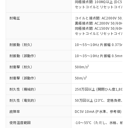
記載している更新日時点での社内デー
同極接点間: 100MΩ以上 (DC50
*EU RoHS指令（10物質）：
または国外への提供する場合は、日本
記
タに基づき作成されるものであり、閲
説明
セットコイルとリセットコイル間: 1
鉛(Pb) 1000ppm以下、 水銀(Hg) 1000ppm以下、 カド
*中国RoHS10物質の基準値 (GB/T26572)：
国政府の輸出許可(または役務取引許
号
覧された時点での実際の在庫および標
ミウム(Cd) 100ppm以下、
Pb(鉛) :1000ppm、 Hg(水銀) : 1000ppm、 Cd(カドミウ
可)を取得するなどの必要な手続きを
六価クロム(Cr(Ⅵ)) 1000ppm以下、ポリ臭化ビフェニル
ム) : 100ppm、
耐電圧
コイルと接点間: AC2000V 50/60H
準価格とは異なる場合があることをご
類(PBB) 1000ppm以下、ポリ臭化ジフェニルエーテル類
Cr(Ⅵ)(六価クロム) : 1000ppm、 PBBs(ポリ臭化ビフェ
とります。
異極接点間: AC2000V 50/60Hz 1
了承ください。
(PBDE) 1000ppm以下、フタル酸ビス(2-エチルヘキシ
○
一定数以上の在庫あり
ニル類) : 1000ppm、 PBDEs(ポリ臭化ジフェニルエーテ
同極接点間: AC1500V 50/60Hz 1
当社は規制貨物を破棄する場合は、完
ル) (DEHP)(別名：DOP) 1000ppm以下、フタル酸ブチ
正式な納期状況および標準価格はお客
ル類) : 1000ppm、
セットコイルとリセットコイル間: AC2
ルベンジル（BBP） 1000ppm以下、フタル酸ジブチル
全に破砕するなど、違法に輸出されな
DBP(フタル酸ジブチル) : 1000ppm、 DIBP(フタル酸ジ
様のお取引先、またはお客様担当のオ
（DBP） 1000ppm以下、フタル酸ジイソブチル
イソブチル) : 1000ppm、 BBP(フタル酸ブチルベンジ
△
一定数には満たないが在庫あり
いよう必要な手段を講じます。
ムロン制御機器販売店・当社販売員に
(DIBP) 1000ppm以下
ル) : 1000ppm、
耐振動（耐久）
10～55～10Hz 片振幅 0.375mm
当社は貴社製品を、核兵器、ミサイ
但し、RoHS指令で産業用監視および制御機器に対する
DEHP(フタル酸ビス(2-エチルヘキシル)) : 1000ppm
ご相談ください。
適用除外項目は除く。
ル、化学兵器、生物兵器またはその他
－
在庫なし(最新の在庫状況につ
オムロン制御機器販売店や当社販売拠
フタル酸エステル類の４物質については閾値を超える意
耐振動（誤動作）
10～35～10Hz 片振幅 0.5mm (
武器並びにこれらの製造装置等に一切
いては、お客様のお取引先、ま
図的な使用がないことを確認しています。
点は「
販売ネットワーク
」をご確認
※2 環境保護使用期限
使用いたしません。
たはお客様担当のオムロン制御
ください。
2
耐衝撃（耐久）
500m/s
当社は、貴社製品を第三者に販売する
機器販売店・当社販売員にご確
在庫状況および標準価格結果を当社の
※2 対応予定月
「ｅ」：有害物質（10物質）のすべてが基
場合は、上記1、2および3の内容を当
認ください)
2
耐衝撃（誤動作）
50m/s
事前の承諾なく第三者に漏洩または開
準値以下であることを示します。
該第三者に通知します。また当社は、
示しないようお願いします。
部品在庫の切り替え状況などにより、予定
「10」：通常の使用状況下において有害物
販売先および販売に係わる関係者が違
耐久性（機械的）
250万回以上 (開閉ひん度1,800回
マイパーツ機能（部品リスト作成サー
空
受注生産機種、また在庫状況の
月が前後することがあります。
質が外部に漏えいし、環境に深刻な影響を
法に輸出するおそれがある場合は、取
ビス）をご利用いただくには、I-Web
白
情報を公開していない機種
及ぼさない年数を意味します。
耐久性（電気的）
50万回以上 (23℃、定格負荷、開閉
り引きをいたしません。
メンバーズにご登録されている必要が
「－」：未確認です。当社販売部門へお問
あります。
故障率
DC5V 10mA (P水準、参考値) (
い合わせください。
お客様が当ウェブサイト上で当社にご
※3 非含有証明書ダウンロード
登録された部品リストについて、当社
使用温度範囲
-10～55℃（ただし、氷結、結
および当社の共同利用者が、当社の製