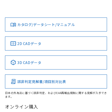
UL認証
CSA認証
CEマーキング
No
No
No
対応状況
対応予定月
※1
※2
カタログ/データシート/マニュアル
対応済み
LR型式承認
DNV型式承認
BV型式承認
KR型式承
（イギリス
（ノルウェー
（フランス
（韓国
船舶規格）
船舶規格）
船舶規格）
船舶規格
中国 RoHS
注意事項・凡例
2D CADデータ
Yes
No
No
No
中国 RoHS表
※1 ※2
3D CADデータ
この製品の規格認証/適合状況ページへ
Pb
Hg
Cd
Cr(VI)
その他の認証はこちらのページからご検索ください
該非判定見解書/項目別対比表
O
O
O
O
日本の外為法に基づく該非判定、およびEAR再輸出規制に関する見解が入手でき
ます。
"対応済み"や非含有の記載がされた商品であっても、流通
在庫等で未対応品が混在する可能性があります。
オンライン購入
非含有品が必要な際は、弊社営業部門もしくは販売店へお