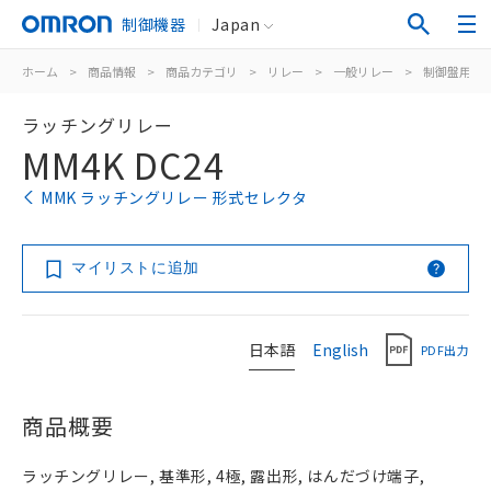
制御機器
Japan
ホーム
>
商品情報
>
商品カテゴリ
>
リレー
>
一般リレー
>
制御盤用
>
ラッチングリレー
MM4K DC24
MMK ラッチングリレー 形式セレクタ
マイリストに追加
日本語
English
PDF出力
商品概要
ラッチングリレー, 基準形, 4極, 露出形, はんだづけ端子,