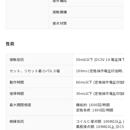
接点構成
※1 対応状況
接触機構
接点材質
対応済み：EU RoHS指令（10物質）の
非含有に対応した製品が提供可能な商品で
す。
対応予定：EU RoHS指令（10物質）の非含
性能
ご利用条件
有に対応した製品に切り替える予定のある
商品です。
接触抵抗
50mΩ以下 (DC5V 1A 電圧降下法
対応予定なし：EU RoHS指令（10物質）の
以下の条件をお読みいただき、同意のうえ
非含有に非対応の商品で、対応品を出す予
セット、リセット最小パルス幅
100ms (定格操作電圧印加時、
ご利用ください。
定はありません。
調査・確認中：EU RoHS指令（10物質）の
本サービスは、当社制御機器事業取扱
動作時間
60ms以下 (定格操作電圧印加時
※1 中国RoHS○×表
非含有の対応状況を調査中または確認中の
商品の当社在庫状況および標準価格
商品です。
復帰時間
30ms以下 (定格操作電圧印加時
(税抜)を提供させていただくもので
「○」：最大均質材料含有率が中国RoHSの
非該当品：ライセンス料など無形物で、有
す。
基準値以下であることを示します。
害物質有無と関係のない商品です。
最大開閉頻度
機械的: 1800回/時間
当社制御機器事業取扱商品の中には、
「×」：最大均質材料含有率が中国RoHSの
仕入先様の事情により、非含有部品として
定格負荷: 1800回/時間
本サービスの対象外となる商品もある
基準値を超えていることを示します。
いたものが、含有品と判明した場合などや
当社は、これら貴社製品のうち、外国
ことをご了承ください。
「－」：未確認です。当社販売部門へお問
絶縁抵抗
コイルと接点間: 100MΩ以上 (D
むを得ず変更することがあります。
為替および外国貿易法に定める商品
在庫状況および標準価格照会結果は、
異極接点間: 100MΩ以上 (DC50
い合わせください。
（以下｢規制貨物等」という）を輸出