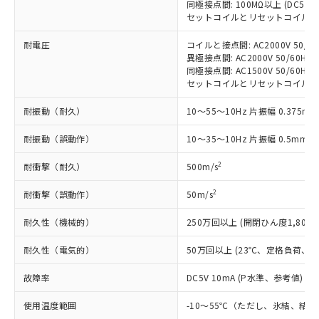
記載している更新日時点での社内デー
同極接点間: 100MΩ以上 (DC50
*EU RoHS指令（10物質）：
または国外への提供する場合は、日本
記
タに基づき作成されるものであり、閲
説明
セットコイルとリセットコイル間: 1
鉛(Pb) 1000ppm以下、 水銀(Hg) 1000ppm以下、 カド
*中国RoHS10物質の基準値 (GB/T26572)：
国政府の輸出許可(または役務取引許
号
覧された時点での実際の在庫および標
ミウム(Cd) 100ppm以下、
Pb(鉛) :1000ppm、 Hg(水銀) : 1000ppm、 Cd(カドミウ
可)を取得するなどの必要な手続きを
六価クロム(Cr(Ⅵ)) 1000ppm以下、ポリ臭化ビフェニル
ム) : 100ppm、
耐電圧
コイルと接点間: AC2000V 50/60H
準価格とは異なる場合があることをご
類(PBB) 1000ppm以下、ポリ臭化ジフェニルエーテル類
Cr(Ⅵ)(六価クロム) : 1000ppm、 PBBs(ポリ臭化ビフェ
とります。
異極接点間: AC2000V 50/60Hz 1
了承ください。
(PBDE) 1000ppm以下、フタル酸ビス(2-エチルヘキシ
○
一定数以上の在庫あり
ニル類) : 1000ppm、 PBDEs(ポリ臭化ジフェニルエーテ
同極接点間: AC1500V 50/60Hz 1
当社は規制貨物を破棄する場合は、完
ル) (DEHP)(別名：DOP) 1000ppm以下、フタル酸ブチ
正式な納期状況および標準価格はお客
ル類) : 1000ppm、
セットコイルとリセットコイル間: AC2
ルベンジル（BBP） 1000ppm以下、フタル酸ジブチル
全に破砕するなど、違法に輸出されな
DBP(フタル酸ジブチル) : 1000ppm、 DIBP(フタル酸ジ
様のお取引先、またはお客様担当のオ
（DBP） 1000ppm以下、フタル酸ジイソブチル
イソブチル) : 1000ppm、 BBP(フタル酸ブチルベンジ
△
一定数には満たないが在庫あり
いよう必要な手段を講じます。
ムロン制御機器販売店・当社販売員に
(DIBP) 1000ppm以下
ル) : 1000ppm、
耐振動（耐久）
10～55～10Hz 片振幅 0.375mm
当社は貴社製品を、核兵器、ミサイ
但し、RoHS指令で産業用監視および制御機器に対する
DEHP(フタル酸ビス(2-エチルヘキシル)) : 1000ppm
ご相談ください。
適用除外項目は除く。
ル、化学兵器、生物兵器またはその他
－
在庫なし(最新の在庫状況につ
オムロン制御機器販売店や当社販売拠
フタル酸エステル類の４物質については閾値を超える意
耐振動（誤動作）
10～35～10Hz 片振幅 0.5mm (
武器並びにこれらの製造装置等に一切
いては、お客様のお取引先、ま
図的な使用がないことを確認しています。
点は「
販売ネットワーク
」をご確認
※2 環境保護使用期限
使用いたしません。
たはお客様担当のオムロン制御
ください。
2
耐衝撃（耐久）
500m/s
当社は、貴社製品を第三者に販売する
機器販売店・当社販売員にご確
在庫状況および標準価格結果を当社の
※2 対応予定月
「ｅ」：有害物質（10物質）のすべてが基
場合は、上記1、2および3の内容を当
認ください)
2
耐衝撃（誤動作）
50m/s
事前の承諾なく第三者に漏洩または開
準値以下であることを示します。
該第三者に通知します。また当社は、
示しないようお願いします。
部品在庫の切り替え状況などにより、予定
「10」：通常の使用状況下において有害物
販売先および販売に係わる関係者が違
耐久性（機械的）
250万回以上 (開閉ひん度1,800回
マイパーツ機能（部品リスト作成サー
空
受注生産機種、また在庫状況の
月が前後することがあります。
質が外部に漏えいし、環境に深刻な影響を
法に輸出するおそれがある場合は、取
ビス）をご利用いただくには、I-Web
白
情報を公開していない機種
及ぼさない年数を意味します。
耐久性（電気的）
50万回以上 (23℃、定格負荷、開閉
り引きをいたしません。
メンバーズにご登録されている必要が
「－」：未確認です。当社販売部門へお問
あります。
故障率
DC5V 10mA (P水準、参考値) (
い合わせください。
お客様が当ウェブサイト上で当社にご
※3 非含有証明書ダウンロード
登録された部品リストについて、当社
使用温度範囲
-10～55℃（ただし、氷結、結
および当社の共同利用者が、当社の製