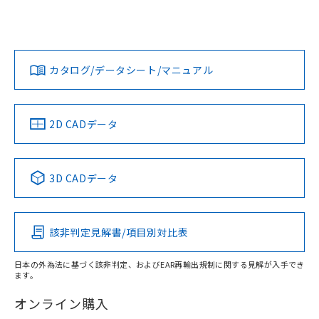
UL認証
CSA認証
CEマーキング
No
No
No
対応状況
対応予定月
※1
※2
カタログ/データシート/マニュアル
対応済み
LR型式承認
DNV型式承認
BV型式承認
KR型式承
（イギリス
（ノルウェー
（フランス
（韓国
船舶規格）
船舶規格）
船舶規格）
船舶規格
中国 RoHS
注意事項・凡例
2D CADデータ
Yes
No
No
No
中国 RoHS表
※1 ※2
3D CADデータ
この製品の規格認証/適合状況ページへ
Pb
Hg
Cd
Cr(VI)
その他の認証はこちらのページからご検索ください
該非判定見解書/項目別対比表
O
O
O
O
日本の外為法に基づく該非判定、およびEAR再輸出規制に関する見解が入手でき
ます。
"対応済み"や非含有の記載がされた商品であっても、流通
在庫等で未対応品が混在する可能性があります。
オンライン購入
非含有品が必要な際は、弊社営業部門もしくは販売店へお