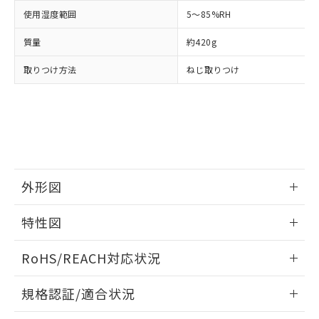
下記の非含有証明書をダウンロードするこ
品・サービスに関するお客様との取
使用湿度範囲
5～85%RH
とができます。
合意する
キャンセル
引・商談に必要な範囲で利用すること
をご了承ください。
質量
約420g
EU RoHS指令（10物質）の非含有証明書
※当社の共同利用者とは、
"個人情報
51物質の非含有証明書（当社基準）
取りつけ方法
ねじ取りつけ
の共同利用に関して"
の「1.共同利
※本証明書は発行日時点で非含有を証明す
用者の範囲」に記載されている法人を
るもので、過去に遡って非含有を証明する
指します。
ものではありません。
また、RoHS指令のフタル酸エステル類４
物質の対応では、対応完了までの期間は出
荷製品に未対応品が混在することから備考
欄に対応日を記載しておりました。
外形図
既に当社にて対応品への在庫切替を完了
していることから、特段のことがない限
情報更新：2026/05/21
り、2022年1月12日より割愛しておりま
特性図
す。
外形図
情報更新：2026/05/21
RoHS/REACH対応状況
電気的寿命曲線
情報更新：2026/7/29
規格認証/適合状況
EU RoHS
注意事項・凡例