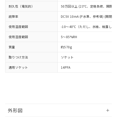
当社は規制貨物を破棄する場合は、完
ル) (DEHP)(別名：DOP) 1000ppm以下、フタル酸ブチ
正式な納期状況および標準価格はお客
ル類) : 1000ppm、
耐久性（電気的）
50万回以上 (23℃、定格負荷、開閉ひん度
ルベンジル（BBP） 1000ppm以下、フタル酸ジブチル
全に破砕するなど、違法に輸出されな
DBP(フタル酸ジブチル) : 1000ppm、 DIBP(フタル酸ジ
様のお取引先、またはお客様担当のオ
（DBP） 1000ppm以下、フタル酸ジイソブチル
イソブチル) : 1000ppm、 BBP(フタル酸ブチルベンジ
△
一定数には満たないが在庫あり
いよう必要な手段を講じます。
ムロン制御機器販売店・当社販売員に
(DIBP) 1000ppm以下
ル) : 1000ppm、
故障率
DC5V 10mA (P水準、参考値) (開閉ひ
当社は貴社製品を、核兵器、ミサイ
但し、RoHS指令で産業用監視および制御機器に対する
DEHP(フタル酸ビス(2-エチルヘキシル)) : 1000ppm
ご相談ください。
適用除外項目は除く。
ル、化学兵器、生物兵器またはその他
－
在庫なし(最新の在庫状況につ
オムロン制御機器販売店や当社販売拠
フタル酸エステル類の４物質については閾値を超える意
使用温度範囲
-10～40℃（ただし、氷結、結露しな
武器並びにこれらの製造装置等に一切
いては、お客様のお取引先、ま
図的な使用がないことを確認しています。
点は「
販売ネットワーク
」をご確認
※2 環境保護使用期限
使用いたしません。
たはお客様担当のオムロン制御
ください。
使用湿度範囲
5～85%RH
当社は、貴社製品を第三者に販売する
機器販売店・当社販売員にご確
在庫状況および標準価格結果を当社の
※2 対応予定月
「ｅ」：有害物質（10物質）のすべてが基
場合は、上記1、2および3の内容を当
認ください)
質量
約570g
事前の承諾なく第三者に漏洩または開
準値以下であることを示します。
該第三者に通知します。また当社は、
示しないようお願いします。
部品在庫の切り替え状況などにより、予定
「10」：通常の使用状況下において有害物
販売先および販売に係わる関係者が違
取りつけ方法
ソケット
マイパーツ機能（部品リスト作成サー
空
受注生産機種、また在庫状況の
月が前後することがあります。
質が外部に漏えいし、環境に深刻な影響を
法に輸出するおそれがある場合は、取
ビス）をご利用いただくには、I-Web
白
情報を公開していない機種
及ぼさない年数を意味します。
適用ソケット
14PFA
り引きをいたしません。
メンバーズにご登録されている必要が
「－」：未確認です。当社販売部門へお問
あります。
い合わせください。
お客様が当ウェブサイト上で当社にご
※3 非含有証明書ダウンロード
登録された部品リストについて、当社
および当社の共同利用者が、当社の製
下記の非含有証明書をダウンロードするこ
品・サービスに関するお客様との取
とができます。
合意する
キャンセル
引・商談に必要な範囲で利用すること
をご了承ください。
外形図
EU RoHS指令（10物質）の非含有証明書
※当社の共同利用者とは、
"個人情報
51物質の非含有証明書（当社基準）