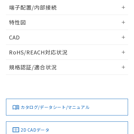
の共同利用に関して"
の「1.共同利
情報更新：2026/05/21
※本証明書は発行日時点で非含有を証明す
端子配置/内部接続
用者の範囲」に記載されている法人を
るもので、過去に遡って非含有を証明する
指します。
外形図
情報更新：2026/05/21
ものではありません。
特性図
また、RoHS指令のフタル酸エステル類４
物質の対応では、対応完了までの期間は出
端子配置/内部接続
情報更新：2026/05/21
CAD
荷製品に未対応品が混在することから備考
欄に対応日を記載しておりました。
電気的寿命曲線
ログイン/会員登録いただくと、CADデータをダウンロー
既に当社にて対応品への在庫切替を完了
RoHS/REACH対応状況
ドすることができます。
していることから、特段のことがない限
り、2022年1月12日より割愛しておりま
情報更新：2026/7/29
規格認証/適合状況
す。
ログイン/会員登録
EU RoHS
注意事項・凡例
UL認証
CSA認証
CEマーキング
No
No
N/A
対応状況
対応予定月
※1
※2
ダウンロードデータをご利用いただく前に、以下を必ずお読
みください。
カタログ/データシート/マニュアル
対応済み
ソフトウェアの使用条件
LR型式承認
DNV型式承認
BV型式承認
KR型式承
（イギリス
（ノルウェー
（フランス
（韓国
船舶規格）
船舶規格）
船舶規格）
船舶規格
中国 RoHS
注意事項・凡例
2D CADデータ