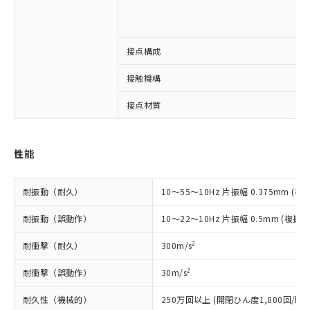
非含有に対応した製品が提供可能な商品で
す。
対応予定：EU RoHS指令（10物質）の非含
ご利用条件
有に対応した製品に切り替える予定のある
接点構成
商品です。
接触機構
対応予定なし：EU RoHS指令（10物質）の
以下の条件をお読みいただき、同意のうえ
非含有に非対応の商品で、対応品を出す予
ご利用ください。
接点材質
定はありません。
調査・確認中：EU RoHS指令（10物質）の
本サービスは、当社制御機器事業取扱
※1 中国RoHS○×表
非含有の対応状況を調査中または確認中の
商品の当社在庫状況および標準価格
商品です。
性能
(税抜)を提供させていただくもので
「○」：最大均質材料含有率が中国RoHSの
非該当品：ライセンス料など無形物で、有
す。
基準値以下であることを示します。
害物質有無と関係のない商品です。
当社制御機器事業取扱商品の中には、
耐振動（耐久）
10～55～10Hz 片振幅 0.375mm (複振
「×」：最大均質材料含有率が中国RoHSの
仕入先様の事情により、非含有部品として
本サービスの対象外となる商品もある
基準値を超えていることを示します。
いたものが、含有品と判明した場合などや
当社は、これら貴社製品のうち、外国
ことをご了承ください。
耐振動（誤動作）
10～22～10Hz 片振幅 0.5mm (複振幅
「－」：未確認です。当社販売部門へお問
むを得ず変更することがあります。
為替および外国貿易法に定める商品
在庫状況および標準価格照会結果は、
い合わせください。
（以下｢規制貨物等」という）を輸出
2
耐衝撃（耐久）
300m/s
記載している更新日時点での社内デー
*EU RoHS指令（10物質）：
または国外への提供する場合は、日本
記
タに基づき作成されるものであり、閲
説明
鉛(Pb) 1000ppm以下、 水銀(Hg) 1000ppm以下、 カド
*中国RoHS10物質の基準値 (GB/T26572)：
国政府の輸出許可(または役務取引許
2
耐衝撃（誤動作）
30m/s
号
覧された時点での実際の在庫および標
ミウム(Cd) 100ppm以下、
Pb(鉛) :1000ppm、 Hg(水銀) : 1000ppm、 Cd(カドミウ
可)を取得するなどの必要な手続きを
六価クロム(Cr(Ⅵ)) 1000ppm以下、ポリ臭化ビフェニル
ム) : 100ppm、
準価格とは異なる場合があることをご
類(PBB) 1000ppm以下、ポリ臭化ジフェニルエーテル類
Cr(Ⅵ)(六価クロム) : 1000ppm、 PBBs(ポリ臭化ビフェ
耐久性（機械的）
250万回以上 (開閉ひん度1,800回/h)
とります。
了承ください。
(PBDE) 1000ppm以下、フタル酸ビス(2-エチルヘキシ
○
一定数以上の在庫あり
ニル類) : 1000ppm、 PBDEs(ポリ臭化ジフェニルエーテ