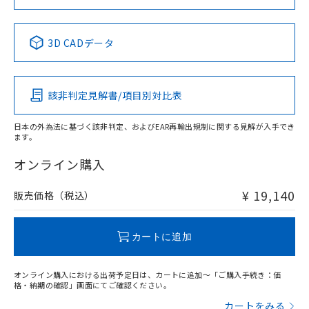
No
No
No
No
中国 RoHS表
※1 ※2
3D CADデータ
この製品の規格認証/適合状況ページへ
Pb
Hg
Cd
Cr(VI)
その他の認証はこちらのページからご検索ください
該非判定見解書/項目別対比表
O
O
O
O
日本の外為法に基づく該非判定、およびEAR再輸出規制に関する見解が入手でき
ます。
"対応済み"や非含有の記載がされた商品であっても、流通
在庫等で未対応品が混在する可能性があります。
オンライン購入
非含有品が必要な際は、弊社営業部門もしくは販売店へお
問い合わせください。
¥ 19,140
販売価格（税込）
この製品のRoHS/REACH対応状況ページへ
カートに追加
オンライン購入における出荷予定日は、カートに追加～「ご購入手続き：価
格・納期の確認」画面にてご確認ください。
カートをみる