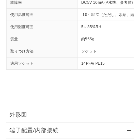
及ぼさない年数を意味します。
り引きをいたしません。
故障率
DC5V 10mA (P水準、参考値) (
メンバーズにご登録されている必要が
「－」：未確認です。当社販売部門へお問
あります。
い合わせください。
使用温度範囲
-10～55℃（ただし、氷結、結
お客様が当ウェブサイト上で当社にご
※3 非含有証明書ダウンロード
登録された部品リストについて、当社
使用湿度範囲
5～85%RH
および当社の共同利用者が、当社の製
下記の非含有証明書をダウンロードするこ
品・サービスに関するお客様との取
質量
約555g
とができます。
合意する
キャンセル
引・商談に必要な範囲で利用すること
をご了承ください。
取りつけ方法
ソケット
EU RoHS指令（10物質）の非含有証明書
※当社の共同利用者とは、
"個人情報
51物質の非含有証明書（当社基準）
の共同利用に関して"
の「1.共同利
適用ソケット
14PFA/ PL15
※本証明書は発行日時点で非含有を証明す
用者の範囲」に記載されている法人を
るもので、過去に遡って非含有を証明する
指します。
ものではありません。
また、RoHS指令のフタル酸エステル類４
物質の対応では、対応完了までの期間は出
荷製品に未対応品が混在することから備考
欄に対応日を記載しておりました。
既に当社にて対応品への在庫切替を完了
外形図
していることから、特段のことがない限
情報更新：2026/05/21
り、2022年1月12日より割愛しておりま
端子配置/内部接続
す。