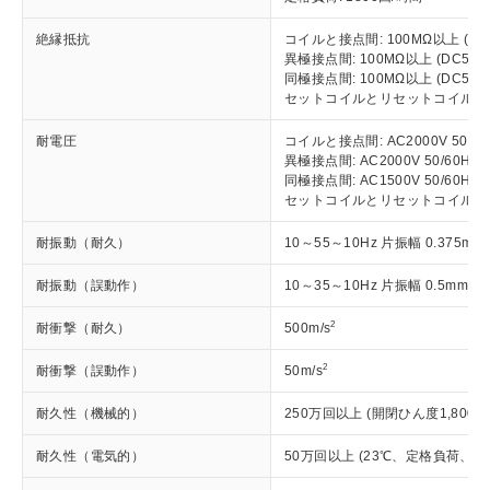
す。
基準値以下であることを示します。
害物質有無と関係のない商品です。
当社制御機器事業取扱商品の中には、
「×」：最大均質材料含有率が中国RoHSの
仕入先様の事情により、非含有部品として
絶縁抵抗
コイルと接点間: 100MΩ以上 (D
本サービスの対象外となる商品もある
基準値を超えていることを示します。
いたものが、含有品と判明した場合などや
異極接点間: 100MΩ以上 (DC5
当社は、これら貴社製品のうち、外国
ことをご了承ください。
「－」：未確認です。当社販売部門へお問
同極接点間: 100MΩ以上 (DC5
むを得ず変更することがあります。
為替および外国貿易法に定める商品
在庫状況および標準価格照会結果は、
セットコイルとリセットコイル間: 1
い合わせください。
（以下｢規制貨物等」という）を輸出
記載している更新日時点での社内デー
*EU RoHS指令（10物質）：
または国外への提供する場合は、日本
記
タに基づき作成されるものであり、閲
説明
耐電圧
コイルと接点間: AC2000V 50/60H
鉛(Pb) 1000ppm以下、 水銀(Hg) 1000ppm以下、 カド
*中国RoHS10物質の基準値 (GB/T26572)：
国政府の輸出許可(または役務取引許
号
覧された時点での実際の在庫および標
異極接点間: AC2000V 50/60Hz 1
ミウム(Cd) 100ppm以下、
Pb(鉛) :1000ppm、 Hg(水銀) : 1000ppm、 Cd(カドミウ
可)を取得するなどの必要な手続きを
六価クロム(Cr(Ⅵ)) 1000ppm以下、ポリ臭化ビフェニル
ム) : 100ppm、
同極接点間: AC1500V 50/60Hz 1
準価格とは異なる場合があることをご
類(PBB) 1000ppm以下、ポリ臭化ジフェニルエーテル類
Cr(Ⅵ)(六価クロム) : 1000ppm、 PBBs(ポリ臭化ビフェ
とります。
セットコイルとリセットコイル間: AC2
了承ください。
(PBDE) 1000ppm以下、フタル酸ビス(2-エチルヘキシ
○
一定数以上の在庫あり
ニル類) : 1000ppm、 PBDEs(ポリ臭化ジフェニルエー
当社は規制貨物を破棄する場合は、完
ル) (DEHP)(別名：DOP) 1000ppm以下、フタル酸ブチ
正式な納期状況および標準価格はお客
テル類) : 1000ppm、
耐振動（耐久）
10～55～10Hz 片振幅 0.375mm 
ルベンジル（BBP） 1000ppm以下、フタル酸ジブチル
全に破砕するなど、違法に輸出されな
DBP(フタル酸ジブチル) : 1000ppm、 DIBP(フタル酸ジ
様のお取引先、またはお客様担当のオ
（DBP） 1000ppm以下、フタル酸ジイソブチル
イソブチル) : 1000ppm、 BBP(フタル酸ブチルベンジ
△
一定数には満たないが在庫あり
いよう必要な手段を講じます。
ムロン制御機器販売店・当社販売員に
(DIBP) 1000ppm以下
ル) : 1000ppm、
耐振動（誤動作）
10～35～10Hz 片振幅 0.5mm (
当社は貴社製品を、核兵器、ミサイ
但し、RoHS指令で産業用監視および制御機器に対する
DEHP(フタル酸ビス(2-エチルヘキシル)) : 1000ppm
ご相談ください。
適用除外項目は除く。
ル、化学兵器、生物兵器またはその他
－
在庫なし(最新の在庫状況につ
オムロン制御機器販売店や当社販売拠
フタル酸エステル類の４物質については閾値を超える意
2
耐衝撃（耐久）
500m/s
武器並びにこれらの製造装置等に一切
いては、お客様のお取引先、ま
図的な使用がないことを確認しています。
点は「
販売ネットワーク
」をご確認
※2 環境保護使用期限
使用いたしません。
たはお客様担当のオムロン制御
ください。
2
耐衝撃（誤動作）
50m/s
当社は、貴社製品を第三者に販売する
機器販売店・当社販売員にご確
在庫状況および標準価格結果を当社の
「ｅ」：有害物質（10物質）のすべてが基
※2 対応予定月
場合は、上記1、2および3の内容を当
認ください)
事前の承諾なく第三者に漏洩または開
耐久性（機械的）
250万回以上 (開閉ひん度1,800回/
準値以下であることを示します。
該第三者に通知します。また当社は、
示しないようお願いします。
「10」：通常の使用状況下において有害物
部品在庫の切り替え状況などにより、予定
販売先および販売に係わる関係者が違
耐久性（電気的）
50万回以上 (23℃、定格負荷、開閉
マイパーツ機能（部品リスト作成サー
空
受注生産機種、また在庫状況の
質が外部に漏えいし、環境に深刻な影響を
月が前後することがあります。
法に輸出するおそれがある場合は、取
ビス）をご利用いただくには、I-Web
白
情報を公開していない機種