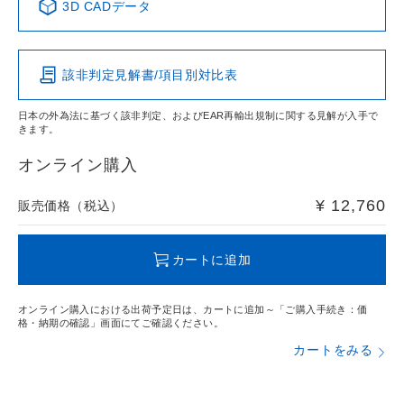
3D CADデータ
この製品の規格認証/適合状況ページへ
Pb
Hg
Cd
Cr(VI)
その他の認証はこちらのページからご検索ください
該非判定見解書/項目別対比表
O
O
O
O
日本の外為法に基づく該非判定、およびEAR再輸出規制に関する見解が入手で
きます。
"対応済み"や非含有の記載がされた商品であっても、流通在
庫等で未対応品が混在する可能性があります。
オンライン購入
非含有品が必要な際は、弊社営業部門もしくは販売店へお
問い合わせください。
¥ 12,760
販売価格（税込）
この製品のRoHS/REACH対応状況ページへ
カートに追加
オンライン購入における出荷予定日は、カートに追加～「ご購入手続き：価
格・納期の確認」画面にてご確認ください。
カートをみる