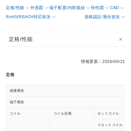
定格/性能
外形図
端子配置/内部接続
特性図
CAD
RoHS/REACH対応状況
規格認証/適合状況
定格/性能
情報更新：2026/05/21
定格
保護構造
端子構造
コイル
コイル定格
セットコイル
リセットコイル