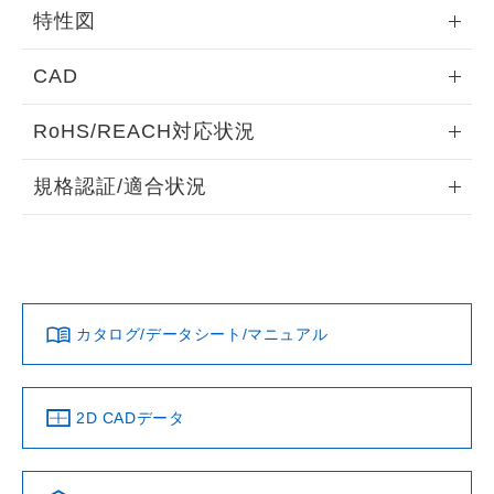
外形図
情報更新：2026/05/21
特性図
端子配置/内部接続
情報更新：2026/05/21
CAD
電気的寿命曲線
ログイン/会員登録いただくと、CADデータをダウンロー
RoHS/REACH対応状況
ドすることができます。
情報更新：2026/7/29
規格認証/適合状況
ログイン/会員登録
EU RoHS
注意事項・凡例
UL認証
CSA認証
CEマーキング
No
No
N/A
対応状況
対応予定月
※1
※2
ダウンロードデータをご利用いただく前に、以下を必ずお読
みください。
カタログ/データシート/マニュアル
対応済み
ソフトウェアの使用条件
LR型式承認
DNV型式承認
BV型式承認
KR型式
（イギリス
（ノルウェー
（フランス
（韓国
船舶規格）
船舶規格）
船舶規格）
船舶規格
中国 RoHS
注意事項・凡例
2D CADデータ
Yes
No
No
No
中国 RoHS表
※1 ※2