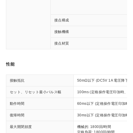
接点構成
接触機構
※1 対応状況
接点材質
対応済み：EU RoHS指令（10物質）の
非含有に対応した製品が提供可能な商品で
性能
す。
対応予定：EU RoHS指令（10物質）の非含
ご利用条件
有に対応した製品に切り替える予定のある
接触抵抗
50mΩ以下 (DC5V 1A 電圧降下法
商品です。
セット、リセット最小パルス幅
100ms (定格操作電圧印加時、
対応予定なし：EU RoHS指令（10物質）の
以下の条件をお読みいただき、同意のうえ
非含有に非対応の商品で、対応品を出す予
ご利用ください。
動作時間
60ms以下 (定格操作電圧印加時
定はありません。
調査・確認中：EU RoHS指令（10物質）の
本サービスは、当社制御機器事業取扱
復帰時間
30ms以下 (定格操作電圧印加時
※1 中国RoHS○×表
非含有の対応状況を調査中または確認中の
商品の当社在庫状況および標準価格
商品です。
(税抜)を提供させていただくもので
最大開閉頻度
機械的: 1800回/時間
「○」：最大均質材料含有率が中国RoHSの
非該当品：ライセンス料など無形物で、有
定格負荷: 1800回/時間