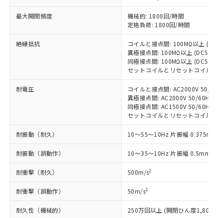
(税抜)を提供させていただくもので
「○」：最大均質材料含有率が中国RoHSの
非該当品：ライセンス料など無形物で、有
す。
最大開閉頻度
機械的: 1800回/時間
基準値以下であることを示します。
害物質有無と関係のない商品です。
当社制御機器事業取扱商品の中には、
定格負荷: 1800回/時間
「×」：最大均質材料含有率が中国RoHSの
仕入先様の事情により、非含有部品として
本サービスの対象外となる商品もある
基準値を超えていることを示します。
いたものが、含有品と判明した場合などや
当社は、これら貴社製品のうち、外国
ことをご了承ください。
絶縁抵抗
コイルと接点間: 100MΩ以上 (D
「－」：未確認です。当社販売部門へお問
むを得ず変更することがあります。
為替および外国貿易法に定める商品
異極接点間: 100MΩ以上 (DC50
在庫状況および標準価格照会結果は、
い合わせください。
（以下｢規制貨物等」という）を輸出
同極接点間: 100MΩ以上 (DC50
記載している更新日時点での社内デー
*EU RoHS指令（10物質）：
セットコイルとリセットコイル間: 1
または国外への提供する場合は、日本
記
タに基づき作成されるものであり、閲
説明
鉛(Pb) 1000ppm以下、 水銀(Hg) 1000ppm以下、 カド
*中国RoHS10物質の基準値 (GB/T26572)：
国政府の輸出許可(または役務取引許
号
覧された時点での実際の在庫および標
ミウム(Cd) 100ppm以下、
Pb(鉛) :1000ppm、 Hg(水銀) : 1000ppm、 Cd(カドミウ
耐電圧
コイルと接点間: AC2000V 50/60H
可)を取得するなどの必要な手続きを
六価クロム(Cr(Ⅵ)) 1000ppm以下、ポリ臭化ビフェニル
ム) : 100ppm、
準価格とは異なる場合があることをご
異極接点間: AC2000V 50/60Hz 1
類(PBB) 1000ppm以下、ポリ臭化ジフェニルエーテル類
Cr(Ⅵ)(六価クロム) : 1000ppm、 PBBs(ポリ臭化ビフェ
とります。
了承ください。
(PBDE) 1000ppm以下、フタル酸ビス(2-エチルヘキシ
同極接点間: AC1500V 50/60Hz 1
○
一定数以上の在庫あり
ニル類) : 1000ppm、 PBDEs(ポリ臭化ジフェニルエーテ
当社は規制貨物を破棄する場合は、完
ル) (DEHP)(別名：DOP) 1000ppm以下、フタル酸ブチ
正式な納期状況および標準価格はお客
ル類) : 1000ppm、
セットコイルとリセットコイル間: AC2
ルベンジル（BBP） 1000ppm以下、フタル酸ジブチル
全に破砕するなど、違法に輸出されな
DBP(フタル酸ジブチル) : 1000ppm、 DIBP(フタル酸ジ
様のお取引先、またはお客様担当のオ
（DBP） 1000ppm以下、フタル酸ジイソブチル
イソブチル) : 1000ppm、 BBP(フタル酸ブチルベンジ
△
一定数には満たないが在庫あり
いよう必要な手段を講じます。
耐振動（耐久）
10～55～10Hz 片振幅 0.375mm
ムロン制御機器販売店・当社販売員に
(DIBP) 1000ppm以下
ル) : 1000ppm、
当社は貴社製品を、核兵器、ミサイ
但し、RoHS指令で産業用監視および制御機器に対する
DEHP(フタル酸ビス(2-エチルヘキシル)) : 1000ppm
ご相談ください。
適用除外項目は除く。
ル、化学兵器、生物兵器またはその他
耐振動（誤動作）
10～35～10Hz 片振幅 0.5mm (
－
在庫なし(最新の在庫状況につ
オムロン制御機器販売店や当社販売拠
フタル酸エステル類の４物質については閾値を超える意
武器並びにこれらの製造装置等に一切
いては、お客様のお取引先、ま
図的な使用がないことを確認しています。
点は「
販売ネットワーク
」をご確認
※2 環境保護使用期限
2
耐衝撃（耐久）
500m/s
使用いたしません。
たはお客様担当のオムロン制御
ください。
当社は、貴社製品を第三者に販売する
機器販売店・当社販売員にご確
在庫状況および標準価格結果を当社の
2
耐衝撃（誤動作）
50m/s
※2 対応予定月
「ｅ」：有害物質（10物質）のすべてが基
場合は、上記1、2および3の内容を当
認ください)
事前の承諾なく第三者に漏洩または開
準値以下であることを示します。
該第三者に通知します。また当社は、
示しないようお願いします。
耐久性（機械的）
250万回以上 (開閉ひん度1,800回
部品在庫の切り替え状況などにより、予定
「10」：通常の使用状況下において有害物
販売先および販売に係わる関係者が違
マイパーツ機能（部品リスト作成サー