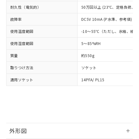
空
受注生産機種、また在庫状況の
月が前後することがあります。
質が外部に漏えいし、環境に深刻な影響を
法に輸出するおそれがある場合は、取
ビス）をご利用いただくには、I-Web
白
情報を公開していない機種
耐久性（電気的）
50万回以上 (23℃、定格負荷、開閉
及ぼさない年数を意味します。
り引きをいたしません。
メンバーズにご登録されている必要が
「－」：未確認です。当社販売部門へお問
あります。
故障率
DC5V 10mA (P水準、参考値) (
い合わせください。
お客様が当ウェブサイト上で当社にご
※3 非含有証明書ダウンロード
使用温度範囲
-10～55℃（ただし、氷結、結
登録された部品リストについて、当社
および当社の共同利用者が、当社の製
下記の非含有証明書をダウンロードするこ
使用湿度範囲
5～85%RH
品・サービスに関するお客様との取
とができます。
合意する
キャンセル
引・商談に必要な範囲で利用すること
質量
約550g
をご了承ください。
EU RoHS指令（10物質）の非含有証明書
※当社の共同利用者とは、
"個人情報
取りつけ方法
ソケット
51物質の非含有証明書（当社基準）
の共同利用に関して"
の「1.共同利
※本証明書は発行日時点で非含有を証明す
用者の範囲」に記載されている法人を
適用ソケット
14PFA/ PL15
るもので、過去に遡って非含有を証明する
指します。
ものではありません。
また、RoHS指令のフタル酸エステル類４
物質の対応では、対応完了までの期間は出
荷製品に未対応品が混在することから備考
欄に対応日を記載しておりました。
既に当社にて対応品への在庫切替を完了
していることから、特段のことがない限
外形図
り、2022年1月12日より割愛しておりま