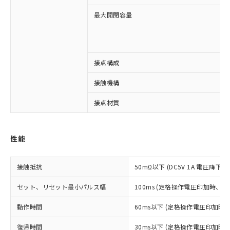
最大開閉容量
接点構成
接触機構
※1 対応状況
接点材質
対応済み：EU RoHS指令（10物質）の
非含有に対応した製品が提供可能な商品で
す。
性能
対応予定：EU RoHS指令（10物質）の非含
ご利用条件
有に対応した製品に切り替える予定のある
商品です。
接触抵抗
50mΩ以下 (DC5V 1A 電圧降下法
対応予定なし：EU RoHS指令（10物質）の
以下の条件をお読みいただき、同意のうえ
非含有に非対応の商品で、対応品を出す予
セット、リセット最小パルス幅
100ms (定格操作電圧印加時、
ご利用ください。
定はありません。
調査・確認中：EU RoHS指令（10物質）の
動作時間
60ms以下 (定格操作電圧印加時
本サービスは、当社制御機器事業取扱
※1 中国RoHS○×表
非含有の対応状況を調査中または確認中の
商品の当社在庫状況および標準価格
復帰時間
30ms以下 (定格操作電圧印加時
商品です。