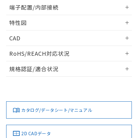
す。
情報更新：2026/05/21
端子配置/内部接続
外形図
情報更新：2026/05/21
特性図
端子配置/内部接続
情報更新：2026/05/21
CAD
電気的寿命曲線
ログイン/会員登録いただくと、CADデータをダウンロー
RoHS/REACH対応状況
ドすることができます。
情報更新：2026/7/29
規格認証/適合状況
ログイン/会員登録
EU RoHS
注意事項・凡例
UL認証
CSA認証
CEマーキング
No
No
N/A
対応状況
対応予定月
※1
※2
ダウンロードデータをご利用いただく前に、以下を必ずお読
みください。
カタログ/データシート/マニュアル
対応済み
ソフトウェアの使用条件
LR型式承認
DNV型式承認
BV型式承認
KR型式承
（イギリス
（ノルウェー
（フランス
（韓国
船舶規格）
船舶規格）
船舶規格）
船舶規格
中国 RoHS
注意事項・凡例
2D CADデータ