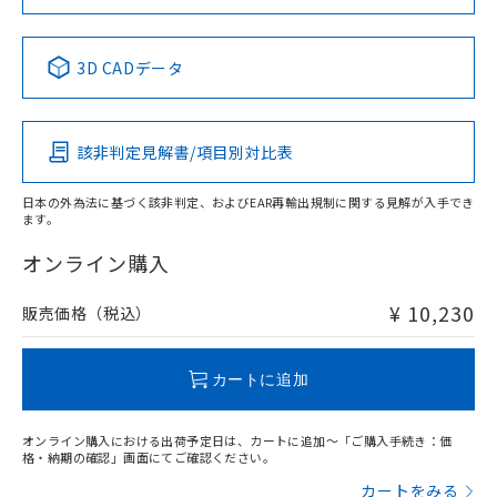
Yes
No
No
No
中国 RoHS表
※1 ※2
3D CADデータ
この製品の規格認証/適合状況ページへ
Pb
Hg
Cd
Cr(VI)
その他の認証はこちらのページからご検索ください
該非判定見解書/項目別対比表
O
O
O
O
日本の外為法に基づく該非判定、およびEAR再輸出規制に関する見解が入手でき
ます。
"対応済み"や非含有の記載がされた商品であっても、流通
在庫等で未対応品が混在する可能性があります。
オンライン購入
非含有品が必要な際は、弊社営業部門もしくは販売店へお
問い合わせください。
¥ 10,230
販売価格（税込）
この製品のRoHS/REACH対応状況ページへ
カートに追加
オンライン購入における出荷予定日は、カートに追加～「ご購入手続き：価
格・納期の確認」画面にてご確認ください。
カートをみる