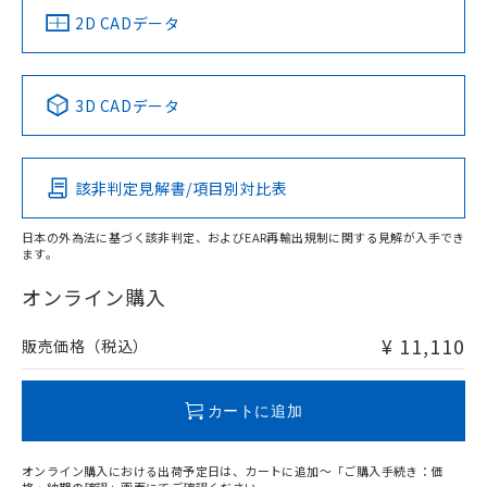
船舶規格）
船舶規格）
船舶規格）
船舶規格
中国 RoHS
注意事項・凡例
2D CADデータ
Yes
No
No
No
中国 RoHS表
※1 ※2
3D CADデータ
この製品の規格認証/適合状況ページへ
Pb
Hg
Cd
Cr(VI)
その他の認証はこちらのページからご検索ください
該非判定見解書/項目別対比表
O
O
O
O
日本の外為法に基づく該非判定、およびEAR再輸出規制に関する見解が入手でき
ます。
"対応済み"や非含有の記載がされた商品であっても、流通
在庫等で未対応品が混在する可能性があります。
オンライン購入
非含有品が必要な際は、弊社営業部門もしくは販売店へお
問い合わせください。
¥ 11,110
販売価格（税込）
この製品のRoHS/REACH対応状況ページへ
カートに追加
オンライン購入における出荷予定日は、カートに追加～「ご購入手続き：価