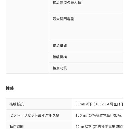
接点電流の最大値
最大開閉容量
接点構成
※1 対応状況
接触機構
対応済み：EU RoHS指令（10物質）の
接点材質
非含有に対応した製品が提供可能な商品で
す。
対応予定：EU RoHS指令（10物質）の非含
性能
ご利用条件
有に対応した製品に切り替える予定のある
商品です。
対応予定なし：EU RoHS指令（10物質）の
接触抵抗
50mΩ以下 (DC5V 1A 電圧降下法
以下の条件をお読みいただき、同意のうえ
非含有に非対応の商品で、対応品を出す予
ご利用ください。
定はありません。
セット、リセット最小パルス幅
100ms (定格操作電圧印加時、
調査・確認中：EU RoHS指令（10物質）の
本サービスは、当社制御機器事業取扱
※1 中国RoHS○×表
動作時間
60ms以下 (定格操作電圧印加時
非含有の対応状況を調査中または確認中の