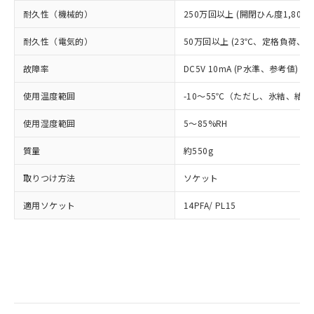
部品在庫の切り替え状況などにより、予定
「10」：通常の使用状況下において有害物
販売先および販売に係わる関係者が違
マイパーツ機能（部品リスト作成サー
空
受注生産機種、また在庫状況の
耐久性（機械的）
250万回以上 (開閉ひん度1,800回
月が前後することがあります。
質が外部に漏えいし、環境に深刻な影響を
法に輸出するおそれがある場合は、取
ビス）をご利用いただくには、I-Web
白
情報を公開していない機種
及ぼさない年数を意味します。
り引きをいたしません。
メンバーズにご登録されている必要が
耐久性（電気的）
50万回以上 (23℃、定格負荷、開閉
「－」：未確認です。当社販売部門へお問
あります。
い合わせください。
故障率
DC5V 10mA (P水準、参考値) (
お客様が当ウェブサイト上で当社にご
※3 非含有証明書ダウンロード
登録された部品リストについて、当社
使用温度範囲
-10～55℃（ただし、氷結、結
および当社の共同利用者が、当社の製
下記の非含有証明書をダウンロードするこ
品・サービスに関するお客様との取
使用湿度範囲
とができます。
5～85%RH
合意する
キャンセル
引・商談に必要な範囲で利用すること
をご了承ください。
質量
約550g
EU RoHS指令（10物質）の非含有証明書
※当社の共同利用者とは、
"個人情報
51物質の非含有証明書（当社基準）
の共同利用に関して"
の「1.共同利
取りつけ方法
ソケット
※本証明書は発行日時点で非含有を証明す
用者の範囲」に記載されている法人を
るもので、過去に遡って非含有を証明する
指します。
適用ソケット
14PFA/ PL15
ものではありません。
また、RoHS指令のフタル酸エステル類４
物質の対応では、対応完了までの期間は出
荷製品に未対応品が混在することから備考
欄に対応日を記載しておりました。
既に当社にて対応品への在庫切替を完了
していることから、特段のことがない限