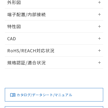
り、2022年1月12日より割愛しておりま
外形図
す。
情報更新：2026/05/21
端子配置/内部接続
外形図
情報更新：2026/05/21
特性図
端子配置/内部接続
情報更新：2026/05/21
CAD
電気的寿命曲線
ログイン/会員登録いただくと、CADデータをダウンロー
RoHS/REACH対応状況
ドすることができます。
情報更新：2026/7/29
規格認証/適合状況
ログイン/会員登録
EU RoHS
注意事項・凡例
UL認証
CSA認証
CEマーキング
No
No
N/A
対応状況
対応予定月
※1
※2
ダウンロードデータをご利用いただく前に、以下を必ずお読
みください。
カタログ/データシート/マニュアル
対応済み
ソフトウェアの使用条件
LR型式承認
DNV型式承認
BV型式承認
KR型式承
（イギリス
（ノルウェー
（フランス
（韓国