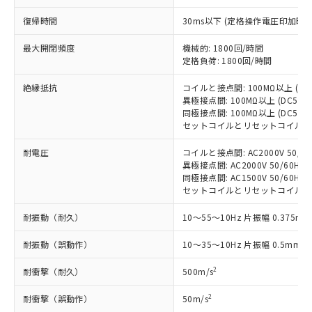
商品の当社在庫状況および標準価格
商品です。
(税抜)を提供させていただくもので
復帰時間
30ms以下 (定格操作電圧印加時
「○」：最大均質材料含有率が中国RoHSの
非該当品：ライセンス料など無形物で、有
す。
基準値以下であることを示します。
害物質有無と関係のない商品です。
当社制御機器事業取扱商品の中には、
最大開閉頻度
機械的: 1800回/時間
「×」：最大均質材料含有率が中国RoHSの
仕入先様の事情により、非含有部品として
本サービスの対象外となる商品もある
定格負荷: 1800回/時間
基準値を超えていることを示します。
いたものが、含有品と判明した場合などや
当社は、これら貴社製品のうち、外国
ことをご了承ください。
「－」：未確認です。当社販売部門へお問
むを得ず変更することがあります。
為替および外国貿易法に定める商品
絶縁抵抗
コイルと接点間: 100MΩ以上 (D
在庫状況および標準価格照会結果は、
い合わせください。
（以下｢規制貨物等」という）を輸出
異極接点間: 100MΩ以上 (DC50
記載している更新日時点での社内デー
*EU RoHS指令（10物質）：
同極接点間: 100MΩ以上 (DC50
または国外への提供する場合は、日本
記
タに基づき作成されるものであり、閲
説明
鉛(Pb) 1000ppm以下、 水銀(Hg) 1000ppm以下、 カド
*中国RoHS10物質の基準値 (GB/T26572)：
セットコイルとリセットコイル間: 1
国政府の輸出許可(または役務取引許
号
覧された時点での実際の在庫および標
ミウム(Cd) 100ppm以下、
Pb(鉛) :1000ppm、 Hg(水銀) : 1000ppm、 Cd(カドミウ
可)を取得するなどの必要な手続きを
六価クロム(Cr(Ⅵ)) 1000ppm以下、ポリ臭化ビフェニル
ム) : 100ppm、
準価格とは異なる場合があることをご
耐電圧
コイルと接点間: AC2000V 50/60H
類(PBB) 1000ppm以下、ポリ臭化ジフェニルエーテル類
Cr(Ⅵ)(六価クロム) : 1000ppm、 PBBs(ポリ臭化ビフェ
とります。
了承ください。
(PBDE) 1000ppm以下、フタル酸ビス(2-エチルヘキシ
異極接点間: AC2000V 50/60Hz 1
○
一定数以上の在庫あり
ニル類) : 1000ppm、 PBDEs(ポリ臭化ジフェニルエーテ
当社は規制貨物を破棄する場合は、完
ル) (DEHP)(別名：DOP) 1000ppm以下、フタル酸ブチ
正式な納期状況および標準価格はお客
ル類) : 1000ppm、
同極接点間: AC1500V 50/60Hz 1
ルベンジル（BBP） 1000ppm以下、フタル酸ジブチル
全に破砕するなど、違法に輸出されな
DBP(フタル酸ジブチル) : 1000ppm、 DIBP(フタル酸ジ
セットコイルとリセットコイル間: AC2
様のお取引先、またはお客様担当のオ
（DBP） 1000ppm以下、フタル酸ジイソブチル
イソブチル) : 1000ppm、 BBP(フタル酸ブチルベンジ
△
一定数には満たないが在庫あり
いよう必要な手段を講じます。
ムロン制御機器販売店・当社販売員に
(DIBP) 1000ppm以下
ル) : 1000ppm、
当社は貴社製品を、核兵器、ミサイ
耐振動（耐久）
但し、RoHS指令で産業用監視および制御機器に対する
10～55～10Hz 片振幅 0.375mm
DEHP(フタル酸ビス(2-エチルヘキシル)) : 1000ppm
ご相談ください。
適用除外項目は除く。
ル、化学兵器、生物兵器またはその他
－
在庫なし(最新の在庫状況につ
オムロン制御機器販売店や当社販売拠
フタル酸エステル類の４物質については閾値を超える意
耐振動（誤動作）
10～35～10Hz 片振幅 0.5mm (
武器並びにこれらの製造装置等に一切
いては、お客様のお取引先、ま
図的な使用がないことを確認しています。
点は「
販売ネットワーク
」をご確認
※2 環境保護使用期限
使用いたしません。
たはお客様担当のオムロン制御
ください。
2
耐衝撃（耐久）
500m/s
当社は、貴社製品を第三者に販売する
機器販売店・当社販売員にご確
在庫状況および標準価格結果を当社の
※2 対応予定月
「ｅ」：有害物質（10物質）のすべてが基
場合は、上記1、2および3の内容を当
認ください)
事前の承諾なく第三者に漏洩または開
2
耐衝撃（誤動作）
50m/s
準値以下であることを示します。
該第三者に通知します。また当社は、
示しないようお願いします。