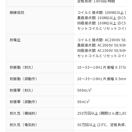
定格負荷: 1800回/時間
い合わせください。
（以下｢規制貨物等」という）を輸出
記載している更新日時点での社内デー
*EU RoHS指令（10物質）：
または国外への提供する場合は、日本
記
タに基づき作成されるものであり、閲
説明
絶縁抵抗
コイルと接点間: 100MΩ以上 (D
鉛(Pb) 1000ppm以下、 水銀(Hg) 1000ppm以下、 カド
*中国RoHS10物質の基準値 (GB/T26572)：
国政府の輸出許可(または役務取引許
号
覧された時点での実際の在庫および標
異極接点間: 100MΩ以上 (DC50
ミウム(Cd) 100ppm以下、
Pb(鉛) :1000ppm、 Hg(水銀) : 1000ppm、 Cd(カドミウ
可)を取得するなどの必要な手続きを
六価クロム(Cr(Ⅵ)) 1000ppm以下、ポリ臭化ビフェニル
同極接点間: 100MΩ以上 (DC50
ム) : 100ppm、
準価格とは異なる場合があることをご
類(PBB) 1000ppm以下、ポリ臭化ジフェニルエーテル類
Cr(Ⅵ)(六価クロム) : 1000ppm、 PBBs(ポリ臭化ビフェ
とります。
セットコイルとリセットコイル間: 1
了承ください。
(PBDE) 1000ppm以下、フタル酸ビス(2-エチルヘキシ
○
一定数以上の在庫あり
ニル類) : 1000ppm、 PBDEs(ポリ臭化ジフェニルエーテ
当社は規制貨物を破棄する場合は、完
ル) (DEHP)(別名：DOP) 1000ppm以下、フタル酸ブチ
正式な納期状況および標準価格はお客
ル類) : 1000ppm、
耐電圧
コイルと接点間: AC2000V 50/60H
ルベンジル（BBP） 1000ppm以下、フタル酸ジブチル
全に破砕するなど、違法に輸出されな
DBP(フタル酸ジブチル) : 1000ppm、 DIBP(フタル酸ジ
様のお取引先、またはお客様担当のオ
（DBP） 1000ppm以下、フタル酸ジイソブチル
異極接点間: AC2000V 50/60Hz 1
イソブチル) : 1000ppm、 BBP(フタル酸ブチルベンジ
△
一定数には満たないが在庫あり
いよう必要な手段を講じます。
ムロン制御機器販売店・当社販売員に
(DIBP) 1000ppm以下
ル) : 1000ppm、
同極接点間: AC1500V 50/60Hz 1
当社は貴社製品を、核兵器、ミサイ
但し、RoHS指令で産業用監視および制御機器に対する
DEHP(フタル酸ビス(2-エチルヘキシル)) : 1000ppm
ご相談ください。
セットコイルとリセットコイル間: AC2
適用除外項目は除く。
ル、化学兵器、生物兵器またはその他
－
在庫なし(最新の在庫状況につ
オムロン制御機器販売店や当社販売拠
フタル酸エステル類の４物質については閾値を超える意
武器並びにこれらの製造装置等に一切
いては、お客様のお取引先、ま
図的な使用がないことを確認しています。
耐振動（耐久）
点は「
販売ネットワーク
10～55～10Hz 片振幅 0.375mm
」をご確認
※2 環境保護使用期限
使用いたしません。
たはお客様担当のオムロン制御
ください。
当社は、貴社製品を第三者に販売する
耐振動（誤動作）
機器販売店・当社販売員にご確
10～35～10Hz 片振幅 0.5mm (
在庫状況および標準価格結果を当社の
※2 対応予定月
「ｅ」：有害物質（10物質）のすべてが基
場合は、上記1、2および3の内容を当
認ください)
事前の承諾なく第三者に漏洩または開
準値以下であることを示します。
2
耐衝撃（耐久）
該第三者に通知します。また当社は、
500m/s
示しないようお願いします。
部品在庫の切り替え状況などにより、予定
「10」：通常の使用状況下において有害物
販売先および販売に係わる関係者が違
マイパーツ機能（部品リスト作成サー
空
受注生産機種、また在庫状況の
2
耐衝撃（誤動作）
月が前後することがあります。
質が外部に漏えいし、環境に深刻な影響を
50m/s
法に輸出するおそれがある場合は、取
ビス）をご利用いただくには、I-Web
白
情報を公開していない機種
及ぼさない年数を意味します。
り引きをいたしません。
メンバーズにご登録されている必要が
耐久性（機械的）
250万回以上 (開閉ひん度1,800回
「－」：未確認です。当社販売部門へお問
あります。
い合わせください。
お客様が当ウェブサイト上で当社にご
耐久性（電気的）
50万回以上 (23℃、定格負荷、開閉
※3 非含有証明書ダウンロード
登録された部品リストについて、当社