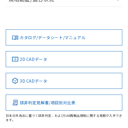
EU RoHS
注意事項・凡例
UL認証
CSA認証
CEマーキング
No
No
No
対応状況
対応予定月
※1
※2
カタログ/データシート/マニュアル
対応済み
LR型式承認
DNV型式承認
BV型式承認
KR型式承
（イギリス
（ノルウェー
（フランス
（韓国
船舶規格）
船舶規格）
船舶規格）
船舶規格
中国 RoHS
注意事項・凡例
2D CADデータ
Yes
No
No
No
中国 RoHS表
※1 ※2
3D CADデータ
この製品の規格認証/適合状況ページへ
Pb
Hg
Cd
Cr(VI)
その他の認証はこちらのページからご検索ください
該非判定見解書/項目別対比表
O
O
O
O
日本の外為法に基づく該非判定、およびEAR再輸出規制に関する見解が入手でき
ます。
"対応済み"や非含有の記載がされた商品であっても、流通