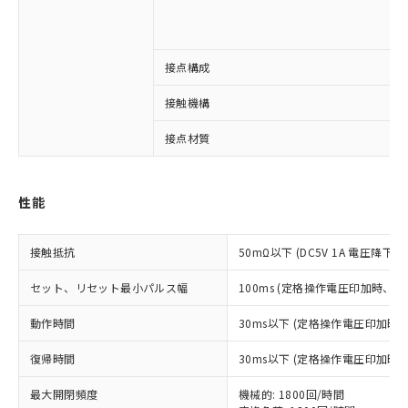
※1 対応状況
接点構成
対応済み：EU RoHS指令（10物質）の
接触機構
非含有に対応した製品が提供可能な商品で
す。
接点材質
対応予定：EU RoHS指令（10物質）の非含
ご利用条件
有に対応した製品に切り替える予定のある
商品です。
性能
対応予定なし：EU RoHS指令（10物質）の
以下の条件をお読みいただき、同意のうえ
非含有に非対応の商品で、対応品を出す予
ご利用ください。
定はありません。
接触抵抗
50mΩ以下 (DC5V 1A 電圧降下法
調査・確認中：EU RoHS指令（10物質）の
本サービスは、当社制御機器事業取扱
※1 中国RoHS○×表
非含有の対応状況を調査中または確認中の
セット、リセット最小パルス幅
100ms (定格操作電圧印加時、
商品の当社在庫状況および標準価格
商品です。
(税抜)を提供させていただくもので
「○」：最大均質材料含有率が中国RoHSの
非該当品：ライセンス料など無形物で、有
動作時間
30ms以下 (定格操作電圧印加時
す。
基準値以下であることを示します。
害物質有無と関係のない商品です。
当社制御機器事業取扱商品の中には、
「×」：最大均質材料含有率が中国RoHSの
仕入先様の事情により、非含有部品として
復帰時間
30ms以下 (定格操作電圧印加時
本サービスの対象外となる商品もある
基準値を超えていることを示します。
いたものが、含有品と判明した場合などや
当社は、これら貴社製品のうち、外国
ことをご了承ください。
「－」：未確認です。当社販売部門へお問
最大開閉頻度
機械的: 1800回/時間
むを得ず変更することがあります。
為替および外国貿易法に定める商品
在庫状況および標準価格照会結果は、