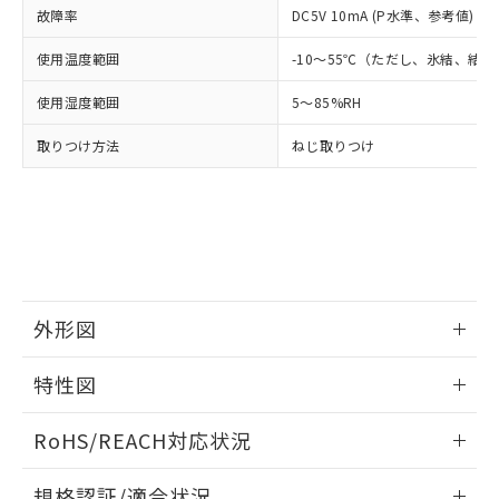
および当社の共同利用者が、当社の製
故障率
DC5V 10mA (P水準、参考値) (
下記の非含有証明書をダウンロードするこ
品・サービスに関するお客様との取
とができます。
合意する
キャンセル
使用温度範囲
引・商談に必要な範囲で利用すること
-10～55℃（ただし、氷結、結
をご了承ください。
EU RoHS指令（10物質）の非含有証明書
使用湿度範囲
5～85%RH
※当社の共同利用者とは、
"個人情報
51物質の非含有証明書（当社基準）
の共同利用に関して"
の「1.共同利
※本証明書は発行日時点で非含有を証明す
取りつけ方法
ねじ取りつけ
用者の範囲」に記載されている法人を
るもので、過去に遡って非含有を証明する
指します。
ものではありません。
また、RoHS指令のフタル酸エステル類４
物質の対応では、対応完了までの期間は出
荷製品に未対応品が混在することから備考
欄に対応日を記載しておりました。
既に当社にて対応品への在庫切替を完了
外形図
していることから、特段のことがない限
り、2022年1月12日より割愛しておりま
情報更新：2026/05/21
す。
特性図
外形図
情報更新：2026/05/21
RoHS/REACH対応状況
電気的寿命曲線
情報更新：2026/7/29
規格認証/適合状況