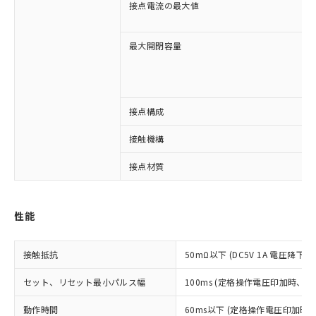
接点電流の最大値
最大開閉容量
接点構成
※1 対応状況
接触機構
対応済み：EU RoHS指令（10物質）の
接点材質
非含有に対応した製品が提供可能な商品で
す。
対応予定：EU RoHS指令（10物質）の非含
性能
ご利用条件
有に対応した製品に切り替える予定のある
商品です。
対応予定なし：EU RoHS指令（10物質）の
接触抵抗
50mΩ以下 (DC5V 1A 電圧降下法
以下の条件をお読みいただき、同意のうえ
非含有に非対応の商品で、対応品を出す予
ご利用ください。
定はありません。
セット、リセット最小パルス幅
100ms (定格操作電圧印加時、
調査・確認中：EU RoHS指令（10物質）の
本サービスは、当社制御機器事業取扱
※1 中国RoHS○×表
動作時間
60ms以下 (定格操作電圧印加時
非含有の対応状況を調査中または確認中の