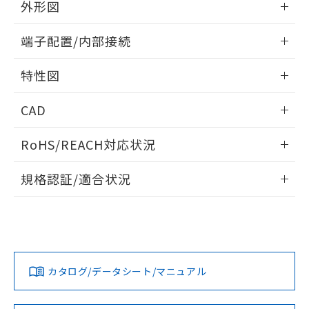
り、2022年1月12日より割愛しておりま
外形図
す。
情報更新：2026/05/21
端子配置/内部接続
外形図
情報更新：2026/05/21
特性図
端子配置/内部接続
情報更新：2026/05/21
CAD
電気的寿命曲線
ログイン/会員登録いただくと、CADデータをダウンロー
RoHS/REACH対応状況
ドすることができます。
情報更新：2026/7/29
規格認証/適合状況
ログイン/会員登録
EU RoHS
注意事項・凡例
UL認証
CSA認証
CEマーキング
No
No
N/A
対応状況
対応予定月
※1
※2
ダウンロードデータをご利用いただく前に、以下を必ずお読
みください。
カタログ/データシート/マニュアル
対応済み
ソフトウェアの使用条件
LR型式承認
DNV型式承認
BV型式承認
KR型式承
（イギリス
（ノルウェー
（フランス
（韓国