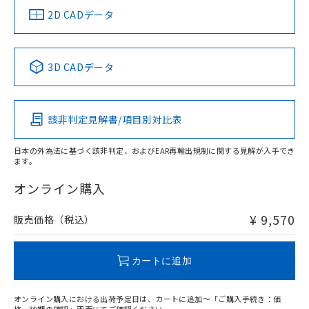
船舶規格）
船舶規格）
船舶規格）
船舶規格
中国 RoHS
注意事項・凡例
2D CADデータ
Yes
No
No
No
中国 RoHS表
※1 ※2
3D CADデータ
この製品の規格認証/適合状況ページへ
Pb
Hg
Cd
Cr(VI)
その他の認証はこちらのページからご検索ください
該非判定見解書/項目別対比表
O
O
O
O
日本の外為法に基づく該非判定、およびEAR再輸出規制に関する見解が入手でき
ます。
"対応済み"や非含有の記載がされた商品であっても、流通
在庫等で未対応品が混在する可能性があります。
オンライン購入
非含有品が必要な際は、弊社営業部門もしくは販売店へお
問い合わせください。
¥ 9,570
販売価格（税込）
この製品のRoHS/REACH対応状況ページへ
カートに追加
オンライン購入における出荷予定日は、カートに追加～「ご購入手続き：価