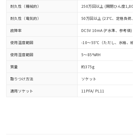
部品在庫の切り替え状況などにより、予定
「10」：通常の使用状況下において有害物
販売先および販売に係わる関係者が違
マイパーツ機能（部品リスト作成サー
空
受注生産機種、また在庫状況の
耐久性（機械的）
250万回以上 (開閉ひん度1,800回
月が前後することがあります。
質が外部に漏えいし、環境に深刻な影響を
法に輸出するおそれがある場合は、取
ビス）をご利用いただくには、I-Web
白
情報を公開していない機種
及ぼさない年数を意味します。
り引きをいたしません。
メンバーズにご登録されている必要が
耐久性（電気的）
50万回以上 (23℃、定格負荷、開閉
「－」：未確認です。当社販売部門へお問
あります。
い合わせください。
故障率
DC5V 10mA (P水準、参考値) (
お客様が当ウェブサイト上で当社にご
※3 非含有証明書ダウンロード
登録された部品リストについて、当社
使用温度範囲
-10～55℃（ただし、氷結、結
および当社の共同利用者が、当社の製
下記の非含有証明書をダウンロードするこ
品・サービスに関するお客様との取
使用湿度範囲
とができます。
5～85%RH
合意する
キャンセル
引・商談に必要な範囲で利用すること
をご了承ください。
質量
約375g
EU RoHS指令（10物質）の非含有証明書
※当社の共同利用者とは、
"個人情報
51物質の非含有証明書（当社基準）
の共同利用に関して"
の「1.共同利
取りつけ方法
ソケット
※本証明書は発行日時点で非含有を証明す
用者の範囲」に記載されている法人を
るもので、過去に遡って非含有を証明する
指します。
適用ソケット
11PFA/ PL11
ものではありません。
また、RoHS指令のフタル酸エステル類４
物質の対応では、対応完了までの期間は出
荷製品に未対応品が混在することから備考
欄に対応日を記載しておりました。
既に当社にて対応品への在庫切替を完了
していることから、特段のことがない限