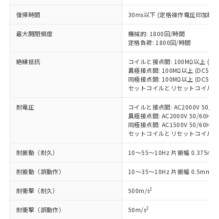
商品の当社在庫状況および標準価格
商品です。
(税抜)を提供させていただくもので
復帰時間
30ms以下 (定格操作電圧印加時
「○」：最大均質材料含有率が中国RoHSの
非該当品：ライセンス料など無形物で、有
す。
基準値以下であることを示します。
害物質有無と関係のない商品です。
当社制御機器事業取扱商品の中には、
最大開閉頻度
機械的: 1800回/時間
「×」：最大均質材料含有率が中国RoHSの
仕入先様の事情により、非含有部品として
本サービスの対象外となる商品もある
定格負荷: 1800回/時間
基準値を超えていることを示します。
いたものが、含有品と判明した場合などや
当社は、これら貴社製品のうち、外国
ことをご了承ください。
「－」：未確認です。当社販売部門へお問
むを得ず変更することがあります。
為替および外国貿易法に定める商品
絶縁抵抗
コイルと接点間: 100MΩ以上 (D
在庫状況および標準価格照会結果は、
い合わせください。
（以下｢規制貨物等」という）を輸出
異極接点間: 100MΩ以上 (DC50
記載している更新日時点での社内デー
*EU RoHS指令（10物質）：
同極接点間: 100MΩ以上 (DC50
または国外への提供する場合は、日本
記
タに基づき作成されるものであり、閲
説明
鉛(Pb) 1000ppm以下、 水銀(Hg) 1000ppm以下、 カド
*中国RoHS10物質の基準値 (GB/T26572)：
セットコイルとリセットコイル間: 1
国政府の輸出許可(または役務取引許
号
覧された時点での実際の在庫および標
ミウム(Cd) 100ppm以下、
Pb(鉛) :1000ppm、 Hg(水銀) : 1000ppm、 Cd(カドミウ
可)を取得するなどの必要な手続きを
六価クロム(Cr(Ⅵ)) 1000ppm以下、ポリ臭化ビフェニル
ム) : 100ppm、
準価格とは異なる場合があることをご
耐電圧
コイルと接点間: AC2000V 50/60H
類(PBB) 1000ppm以下、ポリ臭化ジフェニルエーテル類
Cr(Ⅵ)(六価クロム) : 1000ppm、 PBBs(ポリ臭化ビフェ
とります。
了承ください。
(PBDE) 1000ppm以下、フタル酸ビス(2-エチルヘキシ
異極接点間: AC2000V 50/60Hz 1
○
一定数以上の在庫あり
ニル類) : 1000ppm、 PBDEs(ポリ臭化ジフェニルエーテ
当社は規制貨物を破棄する場合は、完
ル) (DEHP)(別名：DOP) 1000ppm以下、フタル酸ブチ
正式な納期状況および標準価格はお客
ル類) : 1000ppm、
同極接点間: AC1500V 50/60Hz 1
ルベンジル（BBP） 1000ppm以下、フタル酸ジブチル
全に破砕するなど、違法に輸出されな
DBP(フタル酸ジブチル) : 1000ppm、 DIBP(フタル酸ジ
セットコイルとリセットコイル間: AC2
様のお取引先、またはお客様担当のオ
（DBP） 1000ppm以下、フタル酸ジイソブチル
イソブチル) : 1000ppm、 BBP(フタル酸ブチルベンジ
△
一定数には満たないが在庫あり
いよう必要な手段を講じます。
ムロン制御機器販売店・当社販売員に
(DIBP) 1000ppm以下
ル) : 1000ppm、
当社は貴社製品を、核兵器、ミサイ
耐振動（耐久）
但し、RoHS指令で産業用監視および制御機器に対する
10～55～10Hz 片振幅 0.375mm
DEHP(フタル酸ビス(2-エチルヘキシル)) : 1000ppm
ご相談ください。
適用除外項目は除く。
ル、化学兵器、生物兵器またはその他
－
在庫なし(最新の在庫状況につ
オムロン制御機器販売店や当社販売拠
フタル酸エステル類の４物質については閾値を超える意
耐振動（誤動作）
10～35～10Hz 片振幅 0.5mm (
武器並びにこれらの製造装置等に一切
いては、お客様のお取引先、ま
図的な使用がないことを確認しています。
点は「
販売ネットワーク
」をご確認
※2 環境保護使用期限
使用いたしません。
たはお客様担当のオムロン制御
ください。
2
耐衝撃（耐久）
500m/s
当社は、貴社製品を第三者に販売する
機器販売店・当社販売員にご確
在庫状況および標準価格結果を当社の
※2 対応予定月
「ｅ」：有害物質（10物質）のすべてが基
場合は、上記1、2および3の内容を当
認ください)
事前の承諾なく第三者に漏洩または開
2
耐衝撃（誤動作）
50m/s
準値以下であることを示します。
該第三者に通知します。また当社は、
示しないようお願いします。