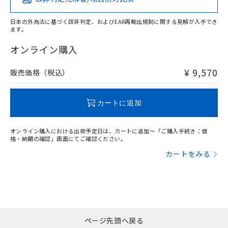
当社は貴社製品を、核兵器、ミサイ
DEHP(フタル酸ビス(2-エチルヘキシル)) : 1000ppm
ご相談ください。
適用除外項目は除く。
ル、化学兵器、生物兵器またはその他
－
在庫なし(最新の在庫状況につ
オムロン制御機器販売店や当社販売拠
フタル酸エステル類の４物質については閾値を超える意
武器並びにこれらの製造装置等に一切
日本の外為法に基づく該非判定、およびEAR再輸出規制に関する見解が入手でき
いては、お客様のお取引先、ま
図的な使用がないことを確認しています。
点は「
販売ネットワーク
」をご確認
ます。
※2 環境保護使用期限
使用いたしません。
たはお客様担当のオムロン制御
ください。
当社は、貴社製品を第三者に販売する
機器販売店・当社販売員にご確
在庫状況および標準価格結果を当社の
オンライン購入
※2 対応予定月
「ｅ」：有害物質（10物質）のすべてが基
場合は、上記1、2および3の内容を当
認ください)
事前の承諾なく第三者に漏洩または開
準値以下であることを示します。
該第三者に通知します。また当社は、
示しないようお願いします。
¥ 9,570
販売価格（税込）
部品在庫の切り替え状況などにより、予定
「10」：通常の使用状況下において有害物
販売先および販売に係わる関係者が違
マイパーツ機能（部品リスト作成サー
空
受注生産機種、また在庫状況の
月が前後することがあります。
質が外部に漏えいし、環境に深刻な影響を
法に輸出するおそれがある場合は、取
ビス）をご利用いただくには、I-Web
白
情報を公開していない機種
及ぼさない年数を意味します。
り引きをいたしません。
メンバーズにご登録されている必要が
カートに追加
「－」：未確認です。当社販売部門へお問
あります。
い合わせください。
お客様が当ウェブサイト上で当社にご
※3 非含有証明書ダウンロード
登録された部品リストについて、当社
オンライン購入における出荷予定日は、カートに追加～「ご購入手続き：価
格・納期の確認」画面にてご確認ください。
および当社の共同利用者が、当社の製
下記の非含有証明書をダウンロードするこ
品・サービスに関するお客様との取
カートをみる
とができます。
合意する
キャンセル
引・商談に必要な範囲で利用すること
をご了承ください。
EU RoHS指令（10物質）の非含有証明書
※当社の共同利用者とは、
"個人情報
51物質の非含有証明書（当社基準）
の共同利用に関して"
の「1.共同利
※本証明書は発行日時点で非含有を証明す
用者の範囲」に記載されている法人を
るもので、過去に遡って非含有を証明する
指します。
ページ先頭へ戻る
ものではありません。