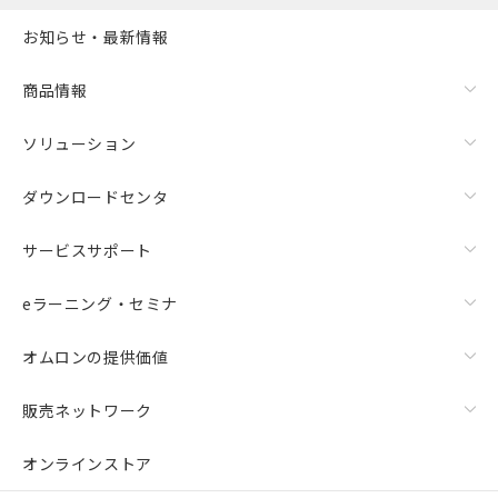
また、RoHS指令のフタル酸エステル類４
お知らせ・最新情報
物質の対応では、対応完了までの期間は出
荷製品に未対応品が混在することから備考
欄に対応日を記載しておりました。
商品情報
既に当社にて対応品への在庫切替を完了
していることから、特段のことがない限
ソリューション
り、2022年1月12日より割愛しておりま
す。
ダウンロードセンタ
サービスサポート
eラーニング・セミナ
オムロンの提供価値
販売ネットワーク
オンラインストア