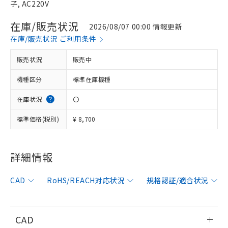
子, AC220V
在庫/販売状況
2026/08/07 00:00 情報更新
在庫/販売状況 ご利用条件
販売状況
販売中
機種区分
標準在庫機種
在庫状況
〇
標準価格(税別)
¥ 8,700
詳細情報
※1 対応状況
CAD
RoHS/REACH対応状況
規格認証/適合状況
対応済み：EU RoHS指令（10物質）の
非含有に対応した製品が提供可能な商品で
す。
CAD
対応予定：EU RoHS指令（10物質）の非含