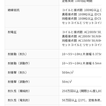
定格負荷: 1800回/時間
い合わせください。
（以下｢規制貨物等」という）を輸出
記載している更新日時点での社内デー
*EU RoHS指令（10物質）：
または国外への提供する場合は、日本
記
タに基づき作成されるものであり、閲
説明
絶縁抵抗
コイルと接点間: 100MΩ以上 (D
鉛(Pb) 1000ppm以下、 水銀(Hg) 1000ppm以下、 カド
*中国RoHS10物質の基準値 (GB/T26572)：
国政府の輸出許可(または役務取引許
号
覧された時点での実際の在庫および標
異極接点間: 100MΩ以上 (DC50
ミウム(Cd) 100ppm以下、
Pb(鉛) :1000ppm、 Hg(水銀) : 1000ppm、 Cd(カドミウ
可)を取得するなどの必要な手続きを
六価クロム(Cr(Ⅵ)) 1000ppm以下、ポリ臭化ビフェニル
同極接点間: 100MΩ以上 (DC50
ム) : 100ppm、
準価格とは異なる場合があることをご
類(PBB) 1000ppm以下、ポリ臭化ジフェニルエーテル類
Cr(Ⅵ)(六価クロム) : 1000ppm、 PBBs(ポリ臭化ビフェ
とります。
セットコイルとリセットコイル間: 1
了承ください。
(PBDE) 1000ppm以下、フタル酸ビス(2-エチルヘキシ
○
一定数以上の在庫あり
ニル類) : 1000ppm、 PBDEs(ポリ臭化ジフェニルエーテ
当社は規制貨物を破棄する場合は、完
ル) (DEHP)(別名：DOP) 1000ppm以下、フタル酸ブチ
正式な納期状況および標準価格はお客
ル類) : 1000ppm、
耐電圧
コイルと接点間: AC2000V 50/60H
ルベンジル（BBP） 1000ppm以下、フタル酸ジブチル
全に破砕するなど、違法に輸出されな
DBP(フタル酸ジブチル) : 1000ppm、 DIBP(フタル酸ジ
様のお取引先、またはお客様担当のオ
（DBP） 1000ppm以下、フタル酸ジイソブチル
異極接点間: AC2000V 50/60Hz 1
イソブチル) : 1000ppm、 BBP(フタル酸ブチルベンジ
△
一定数には満たないが在庫あり
いよう必要な手段を講じます。
ムロン制御機器販売店・当社販売員に
(DIBP) 1000ppm以下
ル) : 1000ppm、
同極接点間: AC1500V 50/60Hz 1
当社は貴社製品を、核兵器、ミサイ
但し、RoHS指令で産業用監視および制御機器に対する
DEHP(フタル酸ビス(2-エチルヘキシル)) : 1000ppm
ご相談ください。
セットコイルとリセットコイル間: AC2
適用除外項目は除く。
ル、化学兵器、生物兵器またはその他
－
在庫なし(最新の在庫状況につ
オムロン制御機器販売店や当社販売拠
フタル酸エステル類の４物質については閾値を超える意
武器並びにこれらの製造装置等に一切
いては、お客様のお取引先、ま
図的な使用がないことを確認しています。
耐振動（耐久）
点は「
販売ネットワーク
10～55～10Hz 片振幅 0.375mm
」をご確認
※2 環境保護使用期限
使用いたしません。
たはお客様担当のオムロン制御
ください。
当社は、貴社製品を第三者に販売する
耐振動（誤動作）
機器販売店・当社販売員にご確
10～35～10Hz 片振幅 0.5mm (
在庫状況および標準価格結果を当社の
※2 対応予定月
「ｅ」：有害物質（10物質）のすべてが基
場合は、上記1、2および3の内容を当
認ください)
事前の承諾なく第三者に漏洩または開
準値以下であることを示します。
2
耐衝撃（耐久）
該第三者に通知します。また当社は、
500m/s
示しないようお願いします。
部品在庫の切り替え状況などにより、予定
「10」：通常の使用状況下において有害物
販売先および販売に係わる関係者が違
マイパーツ機能（部品リスト作成サー
空
受注生産機種、また在庫状況の
2
耐衝撃（誤動作）
月が前後することがあります。
質が外部に漏えいし、環境に深刻な影響を
50m/s
法に輸出するおそれがある場合は、取
ビス）をご利用いただくには、I-Web
白
情報を公開していない機種
及ぼさない年数を意味します。
り引きをいたしません。
メンバーズにご登録されている必要が
耐久性（機械的）
250万回以上 (開閉ひん度1,800回
「－」：未確認です。当社販売部門へお問
あります。
い合わせください。
お客様が当ウェブサイト上で当社にご
耐久性（電気的）
50万回以上 (23℃、定格負荷、開閉
※3 非含有証明書ダウンロード
登録された部品リストについて、当社