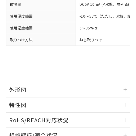
および当社の共同利用者が、当社の製
故障率
DC5V 10mA (P水準、参考値) (
下記の非含有証明書をダウンロードするこ
品・サービスに関するお客様との取
とができます。
合意する
キャンセル
使用温度範囲
引・商談に必要な範囲で利用すること
-10～55℃（ただし、氷結、結
をご了承ください。
EU RoHS指令（10物質）の非含有証明書
使用湿度範囲
5～85%RH
※当社の共同利用者とは、
"個人情報
51物質の非含有証明書（当社基準）
の共同利用に関して"
の「1.共同利
※本証明書は発行日時点で非含有を証明す
取りつけ方法
ねじ取りつけ
用者の範囲」に記載されている法人を
るもので、過去に遡って非含有を証明する
指します。
ものではありません。
また、RoHS指令のフタル酸エステル類４
物質の対応では、対応完了までの期間は出
荷製品に未対応品が混在することから備考
欄に対応日を記載しておりました。
既に当社にて対応品への在庫切替を完了
外形図
していることから、特段のことがない限
り、2022年1月12日より割愛しておりま
情報更新：2026/05/21
す。
特性図
外形図
情報更新：2026/05/21
RoHS/REACH対応状況
電気的寿命曲線
情報更新：2026/7/29
規格認証/適合状況