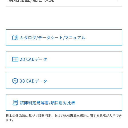
EU RoHS
注意事項・凡例
UL認証
CSA認証
CEマーキング
No
No
No
対応状況
対応予定月
※1
※2
カタログ/データシート/マニュアル
対応済み
LR型式承認
DNV型式承認
BV型式承認
KR型式承
（イギリス
（ノルウェー
（フランス
（韓国
船舶規格）
船舶規格）
船舶規格）
船舶規格
中国 RoHS
注意事項・凡例
2D CADデータ
Yes
No
No
No
中国 RoHS表
※1 ※2
3D CADデータ
この製品の規格認証/適合状況ページへ
Pb
Hg
Cd
Cr(VI)
その他の認証はこちらのページからご検索ください
該非判定見解書/項目別対比表
O
O
O
O
日本の外為法に基づく該非判定、およびEAR再輸出規制に関する見解が入手でき
ます。
"対応済み"や非含有の記載がされた商品であっても、流通