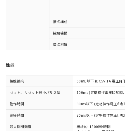
※1 対応状況
接点構成
対応済み：EU RoHS指令（10物質）の
接触機構
非含有に対応した製品が提供可能な商品で
す。
接点材質
対応予定：EU RoHS指令（10物質）の非含
ご利用条件
有に対応した製品に切り替える予定のある
商品です。
性能
対応予定なし：EU RoHS指令（10物質）の
以下の条件をお読みいただき、同意のうえ
非含有に非対応の商品で、対応品を出す予
ご利用ください。
定はありません。
接触抵抗
50mΩ以下 (DC5V 1A 電圧降下法
調査・確認中：EU RoHS指令（10物質）の
本サービスは、当社制御機器事業取扱
※1 中国RoHS○×表
非含有の対応状況を調査中または確認中の
セット、リセット最小パルス幅
100ms (定格操作電圧印加時、
商品の当社在庫状況および標準価格
商品です。
(税抜)を提供させていただくもので
「○」：最大均質材料含有率が中国RoHSの
非該当品：ライセンス料など無形物で、有
動作時間
30ms以下 (定格操作電圧印加時
す。
基準値以下であることを示します。
害物質有無と関係のない商品です。
当社制御機器事業取扱商品の中には、
「×」：最大均質材料含有率が中国RoHSの
仕入先様の事情により、非含有部品として
復帰時間
30ms以下 (定格操作電圧印加時
本サービスの対象外となる商品もある
基準値を超えていることを示します。
いたものが、含有品と判明した場合などや
当社は、これら貴社製品のうち、外国
ことをご了承ください。
「－」：未確認です。当社販売部門へお問
最大開閉頻度
機械的: 1800回/時間
むを得ず変更することがあります。
為替および外国貿易法に定める商品
在庫状況および標準価格照会結果は、