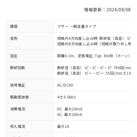
情報更新：2024/08/08
種類
ブザー 一般音量タイプ
※1 対応状況
音色
短絡片A方向差し込み時: 断続音（高音） ピ・
対応済み：EU RoHS指令（10物質）の
短絡片B方向差し込み時（短絡片取り外し時）:
非含有に対応した製品が提供可能な商品で
す。
音圧
距離0.1m、定格電圧: Typ. 80dB（ホーン）以
対応予定：EU RoHS指令（10物質）の非含
ご利用条件
有に対応した製品に切り替える予定のある
断続回数
断続音（高音） ピ・ピ・ピ・ピ: 700回/min±
断続音（高音） ピー・ピー: 55回/min±10%
商品です。
対応予定なし：EU RoHS指令（10物質）の
以下の条件をお読みいただき、同意のうえ
使用電圧
AC/DC6V
非含有に非対応の商品で、対応品を出す予
ご利用ください。
定はありません。
駆動周波数
4±0.5kHz
調査・確認中：EU RoHS指令（10物質）の
本サービスは、当社制御機器事業取扱
※1 中国RoHS○×表
非含有の対応状況を調査中または確認中の
消費電流
DC: 最大20mA
商品の当社在庫状況および標準価格
商品です。
AC: 最大20mA
(税抜)を提供させていただくもので
「○」：最大均質材料含有率が中国RoHSの
非該当品：ライセンス料など無形物で、有
す。
基準値以下であることを示します。
害物質有無と関係のない商品です。
突入電流
最大1A
当社制御機器事業取扱商品の中には、
「×」：最大均質材料含有率が中国RoHSの
仕入先様の事情により、非含有部品として
本サービスの対象外となる商品もある