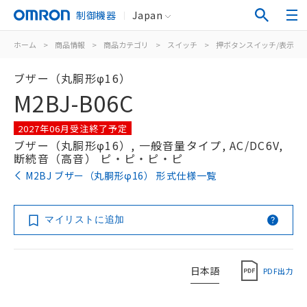
制御機器
Japan
ホーム
>
商品情報
>
商品カテゴリ
>
スイッチ
>
押ボタンスイッチ/表示灯
ブザー（丸胴形φ16）
M2BJ-B06C
2027年06月受注終了予定
ブザー（丸胴形φ16）, 一般音量タイプ, AC/DC6V,
断続音（高音） ピ・ピ・ピ・ピ
M2BJ ブザー（丸胴形φ16） 形式仕様一覧
マイリストに追加
日本語
PDF出力