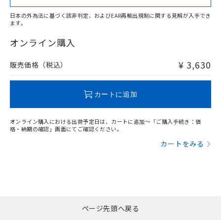
日本の外為法に基づく該非判定、およびEAR再輸出規制に関する見解が入手でき
ます。
"対応済み"や非含有の記載がされた商品であっても、流通
在庫等で未対応品が混在する可能性があります。
オンライン購入
非含有品が必要な際は、弊社営業部門もしくは販売店へお
問い合わせください。
¥ 3,630
販売価格（税込）
この製品のRoHS/REACH対応状況ページへ
カートに追加
オンライン購入における出荷予定日は、カートに追加～「ご購入手続き：価
格・納期の確認」画面にてご確認ください。
カートをみる
ページ先頭へ戻る