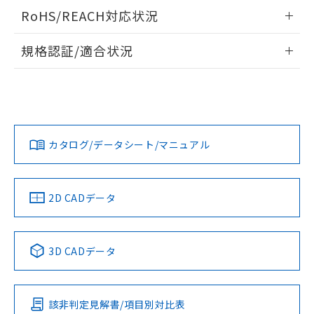
お客様が当ウェブサイト上で当社にご
ログイン/会員登録いただくと、CADデータをダウンロー
RoHS/REACH対応状況
※3 非含有証明書ダウンロード
登録された部品リストについて、当社
ドすることができます。
および当社の共同利用者が、当社の製
情報更新：2026/7/29
下記の非含有証明書をダウンロードするこ
規格認証/適合状況
品・サービスに関するお客様との取
とができます。
合意する
キャンセル
引・商談に必要な範囲で利用すること
ログイン/会員登録
EU RoHS
注意事項・凡例
M2BJ-B06Cについての規格認証/適合状況については、「カ
をご了承ください。
EU RoHS指令（10物質）の非含有証明書
スタマーサポートセンタ お客様相談室」または貴社担当オム
※当社の共同利用者とは、
"個人情報
51物質の非含有証明書（当社基準）
ロン営業員または販売店にお問い合わせください。
の共同利用に関して"
の「1.共同利
※本証明書は発行日時点で非含有を証明す
対応状況
対応予定月
※1
※2
用者の範囲」に記載されている法人を
ダウンロードデータをご利用いただく前に、以下を必ずお読
るもので、過去に遡って非含有を証明する
指します。
みください。
お問い合わせ
カタログ/データシート/マニュアル
ものではありません。
対応済み
ソフトウェアの使用条件
また、RoHS指令のフタル酸エステル類４
物質の対応では、対応完了までの期間は出
荷製品に未対応品が混在することから備考
中国 RoHS
注意事項・凡例
2D CADデータ
欄に対応日を記載しておりました。
既に当社にて対応品への在庫切替を完了
していることから、特段のことがない限
中国 RoHS表
※1 ※2
り、2022年1月12日より割愛しておりま
3D CADデータ
す。
Pb
Hg
Cd
Cr(VI)
該非判定見解書/項目別対比表
X
O
O
O