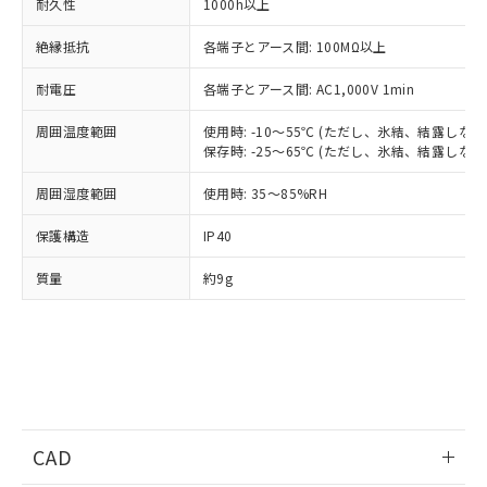
基準値を超えていることを示します。
いたものが、含有品と判明した場合などや
耐久性
1000h以上
当社は、これら貴社製品のうち、外国
ことをご了承ください。
「－」：未確認です。当社販売部門へお問
むを得ず変更することがあります。
為替および外国貿易法に定める商品
在庫状況および標準価格照会結果は、
い合わせください。
絶縁抵抗
各端子とアース間: 100MΩ以上
（以下｢規制貨物等」という）を輸出
記載している更新日時点での社内デー
*EU RoHS指令（10物質）：
または国外への提供する場合は、日本
記
タに基づき作成されるものであり、閲
説明
耐電圧
各端子とアース間: AC1,000V 1min
鉛(Pb) 1000ppm以下、 水銀(Hg) 1000ppm以下、 カド
*中国RoHS10物質の基準値 (GB/T26572)：
国政府の輸出許可(または役務取引許
号
覧された時点での実際の在庫および標
ミウム(Cd) 100ppm以下、
Pb(鉛) :1000ppm、 Hg(水銀) : 1000ppm、 Cd(カドミウ
可)を取得するなどの必要な手続きを
六価クロム(Cr(Ⅵ)) 1000ppm以下、ポリ臭化ビフェニル
ム) : 100ppm、
準価格とは異なる場合があることをご
周囲温度範囲
使用時: -10～55℃ (ただし、氷結、結露しない
類(PBB) 1000ppm以下、ポリ臭化ジフェニルエーテル類
Cr(Ⅵ)(六価クロム) : 1000ppm、 PBBs(ポリ臭化ビフェ
とります。
保存時: -25～65℃ (ただし、氷結、結露しない
了承ください。
(PBDE) 1000ppm以下、フタル酸ビス(2-エチルヘキシ
○
一定数以上の在庫あり
ニル類) : 1000ppm、 PBDEs(ポリ臭化ジフェニルエーテ
当社は規制貨物を破棄する場合は、完
ル) (DEHP)(別名：DOP) 1000ppm以下、フタル酸ブチ
正式な納期状況および標準価格はお客
ル類) : 1000ppm、
ルベンジル（BBP） 1000ppm以下、フタル酸ジブチル
全に破砕するなど、違法に輸出されな
DBP(フタル酸ジブチル) : 1000ppm、 DIBP(フタル酸ジ
周囲湿度範囲
使用時: 35～85%RH
様のお取引先、またはお客様担当のオ
（DBP） 1000ppm以下、フタル酸ジイソブチル
イソブチル) : 1000ppm、 BBP(フタル酸ブチルベンジ
△
一定数には満たないが在庫あり
いよう必要な手段を講じます。
ムロン制御機器販売店・当社販売員に
(DIBP) 1000ppm以下
ル) : 1000ppm、
保護構造
IP40
当社は貴社製品を、核兵器、ミサイ
但し、RoHS指令で産業用監視および制御機器に対する
DEHP(フタル酸ビス(2-エチルヘキシル)) : 1000ppm
ご相談ください。
適用除外項目は除く。
ル、化学兵器、生物兵器またはその他
－
在庫なし(最新の在庫状況につ
オムロン制御機器販売店や当社販売拠
フタル酸エステル類の４物質については閾値を超える意
質量
約9g
武器並びにこれらの製造装置等に一切
いては、お客様のお取引先、ま
図的な使用がないことを確認しています。
点は「
販売ネットワーク
」をご確認
※2 環境保護使用期限
使用いたしません。
たはお客様担当のオムロン制御
ください。
当社は、貴社製品を第三者に販売する
機器販売店・当社販売員にご確
在庫状況および標準価格結果を当社の
※2 対応予定月
「ｅ」：有害物質（10物質）のすべてが基
場合は、上記1、2および3の内容を当
認ください)
事前の承諾なく第三者に漏洩または開
準値以下であることを示します。
該第三者に通知します。また当社は、
示しないようお願いします。
部品在庫の切り替え状況などにより、予定
「10」：通常の使用状況下において有害物
販売先および販売に係わる関係者が違
マイパーツ機能（部品リスト作成サー
空
受注生産機種、また在庫状況の
月が前後することがあります。
質が外部に漏えいし、環境に深刻な影響を
法に輸出するおそれがある場合は、取
ビス）をご利用いただくには、I-Web
白
情報を公開していない機種
及ぼさない年数を意味します。
り引きをいたしません。
メンバーズにご登録されている必要が
CAD
「－」：未確認です。当社販売部門へお問
あります。
い合わせください。