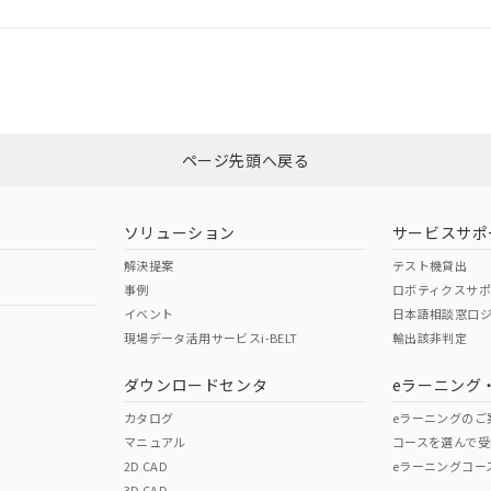
ログイン/会員登録
CCC認証
電波法
みください。
N/A
N/A
非含有証明書
※3
ページ先頭へ戻る
ダウンロードはこちら
型式承認
NK型式承認
ABS型式承認
韓国
（日本
（アメリカ
ソリューション
サービスサポ
舶規格）
船舶規格）
船舶規格）
解決提案
テスト機貸出
事例
ロボティクスサ
No
No
イベント
日本語相談窓口
現場データ活用サービスi-BELT
輸出該非判定
I)
PBBs
PBDEs
DBP
ダウンロードセンタ
eラーニング
この製品の規格認証/適合
その他の認証はこちらのページからご
カタログ
eラーニングのご
マニュアル
コースを選んで受
O
O
O
2D CAD
eラーニングコー
3D CAD