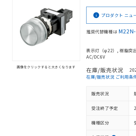
プロダクト ニュース 
M22N-
推奨代替機種は
表示灯（φ22）, 樹脂突出形
AC/DC6V
画像をクリックすると大きくなります
在庫/販売状況
20
在庫/販売状況 ご利用条
販売状況
受注終了予定
機種区分