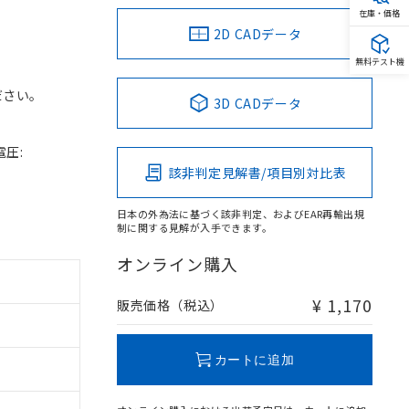
在庫・価格
2D CADデータ
無料テスト機
ださい。
3D CADデータ
電圧:
該非判定見解書/項目別対比表
日本の外為法に基づく該非判定、およびEAR再輸出規
制に関する見解が入手できます。
オンライン購入
¥ 1,170
販売価格（税込）
カートに追加