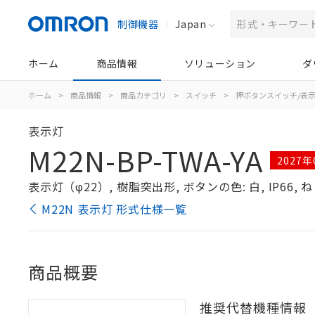
制御機器
Japan
ホーム
商品情報
ソリューション
ダ
ホーム
>
商品情報
>
商品カテゴリ
>
スイッチ
>
押ボタンスイッチ/表
表示灯
M22N-BP-TWA-YA
2027
表示灯（φ22）, 樹脂突出形, ボタンの色: 白, IP66, ね
M22N 表示灯 形式仕様一覧
商品概要
推奨代替機種情報