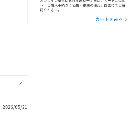
オンライン購入における出荷予定日は、カートに追加
～「ご購入手続き：価格・納期の確認」画面にてご確
認ください。
カートをみる
026/05/21