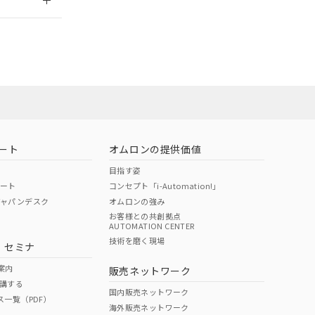
ート
オムロンの提供価値
目指す姿
ポート
コンセプト「i-Automation!」
ジャパンデスク
オムロンの強み
お客様との共創拠点
AUTOMATION CENTER
DIBP
BBP
DEHP
環境保護
技術を磨く現場
・セミナ
状況ページへ
使用期限
検索ください
案内
販売ネットワーク
講する
O
O
O
e
国内販売ネットワーク
ス一覧（PDF）
海外販売ネットワーク