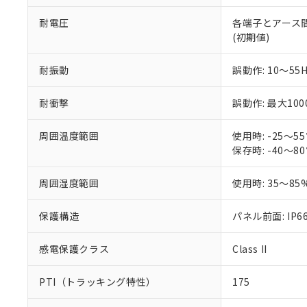
部品在庫の切り替
たしません。
－
在庫なし
す。
「ｅ」：有害物質
機器販売
耐電圧
各端子とアース間: A
マイパーツ機
「10」：通常の
(初期値)
ている必要が
味します。
空
受注生産
お客様が当ウ
※3 非含有証明
「－」：未確認で
白
耐振動
誤動作: 10～55
が、当社の製
さい。
下記の非含有証明
※当社の共同
耐衝撃
誤動作: 最大100
いる法人を指
EU RoHS指令（
51物質の非含有証
周囲温度範囲
使用時: -25～
※本証明書は発行
保存時: -40～
また、RoHS指
混在することから
周囲湿度範囲
使用時: 35～85
既に当社にて対応
り割愛しておりま
保護構造
パネル前面: IP66
感電保護クラス
Class II
PTI（トラッキング特性）
175