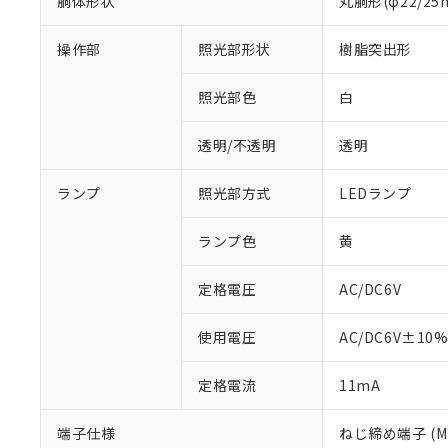
胴体形状
丸胴形(φ22/2
※1 対応状況
操作部
照光部形状
樹脂突出形
対応済み：EU
照光部色
白
対応予定：EU R
対応予定なし：EU
透明/不透明
透明
調査・確認中：EU
ご利用条件
非該当品：ライセ
※1 中国RoHS
ランプ
照光部方式
LEDランプ
仕入先様の事情に
があります。
以下の条件をお読
「○」：最大均質
ランプ色
黄
「×」：最大均質
本サービスは
当社は、これ
*EU RoHS指令（10物
「－」：未確認で
鉛(Pb) 1000ppm以下、
くものです。
う）を輸出ま
定格電圧
AC/DC6V
記
説明
六価クロム(Cr(Ⅵ)) 1
当社制御機器
などの必要な
フタル酸ビス(2-エチルヘ
号
*中国RoHS10物質の基準値 
ル（DBP） 1000ppm
在庫状況およ
当社は規制貨
Pb(鉛) :1000ppm、 Hg
但し、RoHS指令で産
使用電圧
AC/DC6V±10
のであり、閲
ます。
Cr(Ⅵ)(六価クロム) : 
フタル酸エステル類の４
○
一定数以
DBP(フタル酸ジブチル) :
い。
当社は貴社製
DEHP(フタル酸ビス(2-エ
正式な納期状
定格電流
11mA
置等に一切使
当社販売員に
※2 対応予定月
△
一定数に
当社は、貴社
オムロン制御
また当社は、
※2 環境保護使
端子仕様
ねじ締め端子 (M3
在庫状況およ