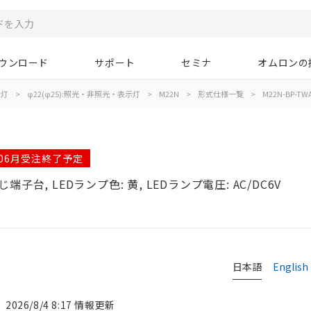
ウンロード
サポート
セミナ
オムロンの
示灯
>
φ22(φ25):照光・非照光・表示灯
>
M22N
>
形式仕様一覧
>
M22N-BP-TWA
年06月受注終了予定
じ端子台, LEDランプ色: 黄, LEDランプ電圧: AC/DC6V
日本語
English
2026/8/4 8:17 情報更新