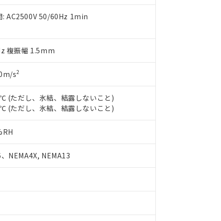
え状況などにより、予定月が前後することがあります。
(最新の在庫状況については、お客様のお取引先、またはお客様担当
（10物質）のすべてが基準値以下であることを示します。
店・当社販売員にご確認ください)
C2500V 50/60Hz 1min
能（部品リスト作成サービス）をご利用いただくには、I-Webメン
使用状況下において有害物質が外部に漏えいし、環境に深刻な影響を
あります。
機種、また在庫状況の情報を公開していない機種
ェブサイト上で当社にご登録された部品リストについて、当社およ
書ダウンロード
す。当社販売部門へお問い合わせください。
Hz 複振幅 1.5mm
品・サービスに関するお客様との取引・商談に必要な範囲で利用す
合意する
キャンセル
書をダウンロードすることができます。
利用者とは、
"個人情報の共同利用に関して"
の「1.共同利用者の
2
0m/s
します。
10物質）の非含有証明書
明書（当社基準）
55℃ (ただし、氷結、結露しないこと)
日時点で非含有を証明するもので、過去に遡って非含有を証明するも
80℃ (ただし、氷結、結露しないこと)
令のフタル酸エステル類４物質の対応では、対応完了までの期間は出
備考欄に対応日を記載しておりました。
%RH
品への在庫切替を完了していることから、特段のことがない限り、20
す。
、NEMA4X, NEMA13