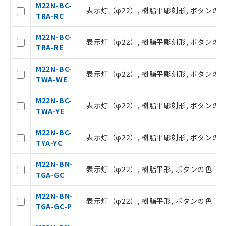
M22N-BC-
表示灯（φ22）, 樹脂平彫刻形, ボタンの色: 赤,
TRA-RC
M22N-BC-
表示灯（φ22）, 樹脂平彫刻形, ボタンの色: 赤, 
TRA-RE
M22N-BC-
表示灯（φ22）, 樹脂平彫刻形, ボタンの色: 白, 
TWA-WE
M22N-BC-
ご利用条件
表示灯（φ22）, 樹脂平彫刻形, ボタンの色: 白, 
TWA-YE
M22N-BC-
表示灯（φ22）, 樹脂平彫刻形, ボタンの色: 黄,
以下の条件をお読みいただき、同意のうえ
TYA-YC
ご利用ください。
M22N-BN-
本サービスは、当社制御機器事業取扱
表示灯（φ22）, 樹脂平形, ボタンの色: 緑, I
TGA-GC
商品の当社在庫状況および標準価格(税
抜)を提供させていただくものです。
M22N-BN-
当社制御機器事業取扱商品の中には、
表示灯（φ22）, 樹脂平形, ボタンの色: 緑, I
TGA-GC-P
本サービスの対象外となる商品もある
ことをご了承ください。