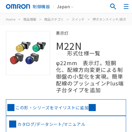
制御機器
Japan
Home
>
商品情報
>
商品カテゴリ
>
スイッチ
>
押ボタンスイッチ/表示灯
表示灯
M22N
形式仕様一覧
φ22mm 表示灯。短胴
化、配線方向変更による制
御盤の小型化を実現。簡単
配線のプッシュインPlus端
子台タイプを追加
この形・シリーズをマイリストに追加
カタログ/データシート/マニュアル