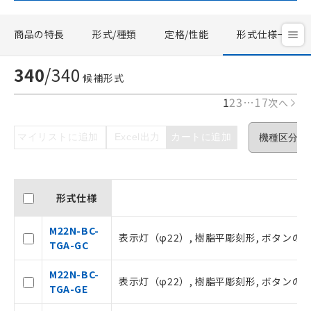
商品の特長
形式/種類
定格/性能
形式仕様一覧
340
/
340
候補形式
1
2
3
…
17
次へ
マイリストに追加
Excel出力
カートに追加
形式仕様
M22N-BC-
表示灯（φ22）, 樹脂平彫刻形, ボタンの色: 緑,
TGA-GC
M22N-BC-
表示灯（φ22）, 樹脂平彫刻形, ボタンの色: 緑, 
TGA-GE