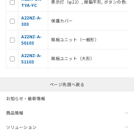
登録された部品リストについて、当社
表示灯（φ22）, 樹脂平形, ボタンの色: 黄, I
TYA-YC
および当社の共同利用者が、当社の製
品・サービスに関するお客様との取
A22NZ-A-
引・商談に必要な範囲で利用すること
保護カバー
303
をご了承ください。
※当社の共同利用者とは、
"個人情報
A22NZ-A-
の共同利用に関して"
の「1.共同利
銘板ユニット（一般形）
50103
用者の範囲」に記載されている法人を
指します。
A22NZ-A-
銘板ユニット（大形）
51103
ページ先頭へ戻る
お知らせ・最新情報
商品情報
ソリューション