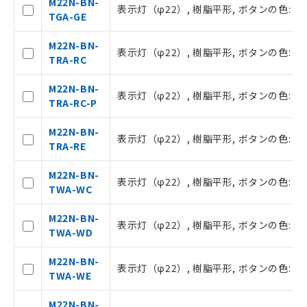
M22N-BN-
在庫状況および標準価格照会結果は、
表示灯（φ22）, 樹脂平形, ボタンの色: 緑, IP
TGA-GE
記載している更新日時点での社内デー
タに基づき作成されるものであり、閲
記
説明
M22N-BN-
覧された時点での実際の在庫および標
表示灯（φ22）, 樹脂平形, ボタンの色: 赤, I
号
TRA-RC
準価格とは異なる場合があることをご
了承ください。
M22N-BN-
○
一定数以上の在庫あり
正式な納期状況および標準価格はお客
表示灯（φ22）, 樹脂平形, ボタンの色: 赤, I
TRA-RC-P
様のお取引先、またはお客様担当のオ
ムロン制御機器販売店・当社販売員に
△
一定数には満たないが在庫あり
M22N-BN-
ご相談ください。
表示灯（φ22）, 樹脂平形, ボタンの色: 赤, IP
TRA-RE
オムロン制御機器販売店や当社販売拠
－
在庫なし(最新の在庫状況につ
点は「
販売ネットワーク
」をご確認
いては、お客様のお取引先、ま
M22N-BN-
ください。
表示灯（φ22）, 樹脂平形, ボタンの色: 白, I
たはお客様担当のオムロン制御
TWA-WC
在庫状況および標準価格結果を当社の
機器販売店・当社販売員にご確
事前の承諾なく第三者に漏洩または開
認ください)
M22N-BN-
示しないようお願いします。
表示灯（φ22）, 樹脂平形, ボタンの色: 白, IP
TWA-WD
マイパーツ機能（部品リスト作成サー
空
受注生産機種、また在庫状況の
ビス）をご利用いただくには、I-Web
白
情報を公開していない機種
M22N-BN-
メンバーズにご登録されている必要が
表示灯（φ22）, 樹脂平形, ボタンの色: 白, IP
TWA-WE
あります。
お客様が当ウェブサイト上で当社にご
M22N-BN-