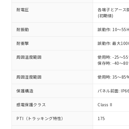
部品在庫の切り替
たしません。
－
在庫なし
す。
「ｅ」：有害物質
機器販売
耐電圧
各端子とアース間: A
マイパーツ機
「10」：通常の
(初期値)
ている必要が
味します。
空
受注生産
お客様が当ウ
※3 非含有証明
「－」：未確認で
白
耐振動
誤動作: 10～55
が、当社の製
さい。
下記の非含有証明
※当社の共同
耐衝撃
誤動作: 最大100
いる法人を指
EU RoHS指令（
51物質の非含有証
周囲温度範囲
使用時: -25～
※本証明書は発行
保存時: -40～
また、RoHS指
混在することから
周囲湿度範囲
使用時: 35～85
既に当社にて対応
り割愛しておりま
保護構造
パネル前面: IP66
感電保護クラス
Class II
PTI（トラッキング特性）
175