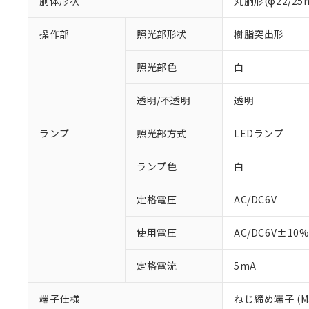
胴体形状
丸胴形(φ22/2
※1 対応状況
操作部
照光部形状
樹脂突出形
対応済み：EU
照光部色
白
対応予定：EU R
対応予定なし：EU
透明/不透明
透明
調査・確認中：EU
ご利用条件
非該当品：ライセ
※1 中国RoHS
ランプ
照光部方式
LEDランプ
仕入先様の事情に
があります。
以下の条件をお読
「○」：最大均質
ランプ色
白
「×」：最大均質
本サービスは
当社は、これ
*EU RoHS指令（10物
「－」：未確認で
鉛(Pb) 1000ppm以下、
くものです。
う）を輸出ま
定格電圧
AC/DC6V
記
説明
六価クロム(Cr(Ⅵ)) 1
当社制御機器
などの必要な
フタル酸ビス(2-エチルヘ
号
*中国RoHS10物質の基準値 
ル（DBP） 1000ppm
在庫状況およ
当社は規制貨
Pb(鉛) :1000ppm、 Hg
但し、RoHS指令で産
使用電圧
AC/DC6V±10
のであり、閲
ます。
Cr(Ⅵ)(六価クロム) : 
フタル酸エステル類の４
○
一定数以
DBP(フタル酸ジブチル) :
い。
当社は貴社製
DEHP(フタル酸ビス(2-エ
正式な納期状
定格電流
5mA
置等に一切使
当社販売員に
※2 対応予定月
△
一定数に
当社は、貴社
オムロン制御
また当社は、
※2 環境保護使
端子仕様
ねじ締め端子 (M3
在庫状況およ