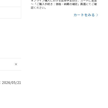
オンライン購入における出荷予定日は、カートに追加
～「ご購入手続き：価格・納期の確認」画面にてご確
認ください。
カートをみる
026/05/21