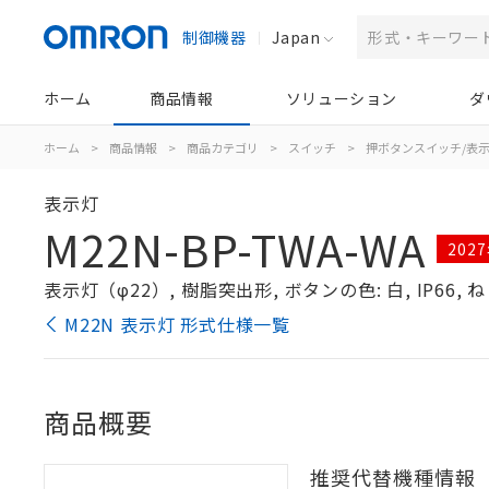
制御機器
Japan
ホーム
商品情報
ソリューション
ダ
ホーム
>
商品情報
>
商品カテゴリ
>
スイッチ
>
押ボタンスイッチ/表
表示灯
M22N-BP-TWA-WA
202
表示灯（φ22）, 樹脂突出形, ボタンの色: 白, IP66, ね
M22N 表示灯 形式仕様一覧
商品概要
推奨代替機種情報