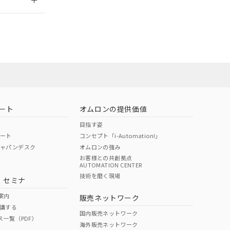
ート
オムロンの提供価値
目指す姿
ポート
コンセプト「i-Automation!」
ジャパンデスク
オムロンの強み
お客様との共創拠点
AUTOMATION CENTER
DIBP
BBP
DEHP
環境保護
技術を磨く現場
・セミナ
状況ページへ
使用期限
検索ください
案内
販売ネットワーク
講する
O
O
O
e
国内販売ネットワーク
ス一覧（PDF）
海外販売ネットワーク