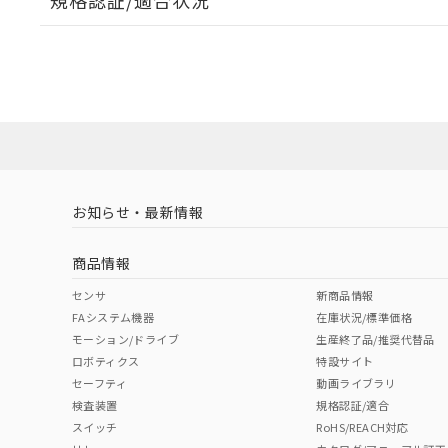
規格認証/適合状況
EU RoHS
注意事項・凡例
UL認証
CSA認証
CEマーキング
ダウンロードデータをご利用いただく前に、以下を必ずお読
Yes
Yes
Yes
対応状況
対応予定月
※1
※2
ソフトウェアの使用条件
対応済み
LR型式承認
DNV型式承認
BV型式承認
KR
（イギリス
（ノルウェー
（フランス
（
お知らせ・最新情報
中国 RoHS
注意事項・凡例
船舶規格）
船舶規格）
船舶規格）
船
商品情報
No
No
No
No
中国 RoHS表
※1 ※2
センサ
新商品情報
FAシステム機器
在庫状況/標準価格
Pb
Hg
Cd
Cr(V
モーション/ドライブ
生産終了品/推奨代替品
ロボティクス
特設サイト
セーフティ
動画ライブラリ
検査装置
規格認証/適合
O
O
O
O
スイッチ
RoHS/REACH対応