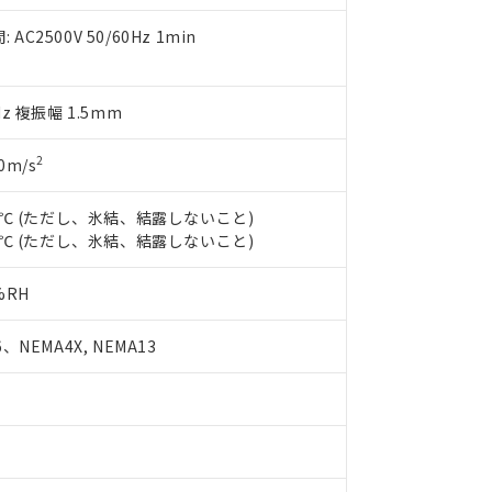
え状況などにより、予定月が前後することがあります。
(最新の在庫状況については、お客様のお取引先、またはお客様担当
（10物質）のすべてが基準値以下であることを示します。
店・当社販売員にご確認ください)
C2500V 50/60Hz 1min
能（部品リスト作成サービス）をご利用いただくには、I-Webメン
使用状況下において有害物質が外部に漏えいし、環境に深刻な影響を
あります。
機種、また在庫状況の情報を公開していない機種
ェブサイト上で当社にご登録された部品リストについて、当社およ
書ダウンロード
す。当社販売部門へお問い合わせください。
Hz 複振幅 1.5mm
品・サービスに関するお客様との取引・商談に必要な範囲で利用す
合意する
キャンセル
書をダウンロードすることができます。
利用者とは、
"個人情報の共同利用に関して"
の「1.共同利用者の
2
0m/s
します。
10物質）の非含有証明書
明書（当社基準）
55℃ (ただし、氷結、結露しないこと)
日時点で非含有を証明するもので、過去に遡って非含有を証明するも
80℃ (ただし、氷結、結露しないこと)
令のフタル酸エステル類４物質の対応では、対応完了までの期間は出
備考欄に対応日を記載しておりました。
%RH
品への在庫切替を完了していることから、特段のことがない限り、20
す。
、NEMA4X, NEMA13