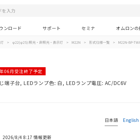
ウンロード
サポート
セミナ
オムロンの
示灯
>
φ22(φ25):照光・非照光・表示灯
>
M22N
>
形式仕様一覧
>
M22N-BP-TW
7年06月受注終了予定
じ端子台, LEDランプ色: 白, LEDランプ電圧: AC/DC6V
日本語
English
2026/8/4 8:17 情報更新