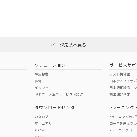
ログイン/会員登録
CCC認証
電波法
みください。
N/A
N/A
非含有証明書
※3
ページ先頭へ戻る
ダウンロードはこちら
型式承認
NK型式承認
ABS型式承認
韓国
（日本
（アメリカ
ソリューション
サービスサポ
舶規格）
船舶規格）
船舶規格）
解決提案
テスト機貸出
事例
ロボティクスサ
No
No
イベント
日本語相談窓口
現場データ活用サービスi-BELT
輸出該非判定
I)
PBBs
PBDEs
DBP
ダウンロードセンタ
eラーニング
この製品の規格認証/適合
その他の認証はこちらのページからご
カタログ
eラーニングのご
マニュアル
コースを選んで受
O
O
O
2D CAD
eラーニングコー
3D CAD