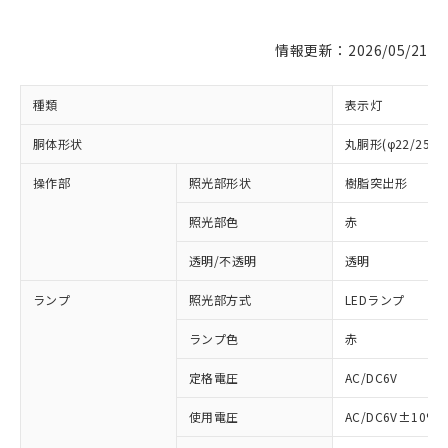
情報更新：2026/05/21
種類
表示灯
胴体形状
丸胴形(φ22/25m
操作部
照光部形状
樹脂突出形
照光部色
赤
※1 対応状況
透明/不透明
透明
対応済み：EU RoHS指令（10物質）の
ランプ
照光部方式
LEDランプ
非含有に対応した製品が提供可能な商品で
す。
ランプ色
赤
対応予定：EU RoHS指令（10物質）の非含
ご利用条件
定格電圧
AC/DC6V
有に対応した製品に切り替える予定のある
商品です。
使用電圧
AC/DC6V±10%
対応予定なし：EU RoHS指令（10物質）の
以下の条件をお読みいただき、同意のうえ
非含有に非対応の商品で、対応品を出す予