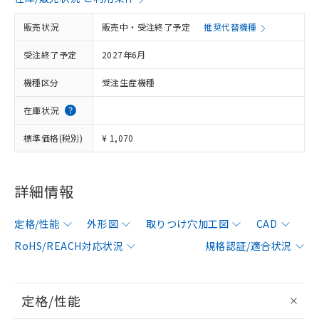
販売状況
販売中・受注終了予定
推奨代替機種
受注終了予定
2027年6月
機種区分
受注生産機種
在庫状況
標準価格(税別)
¥ 1,070
詳細情報
定格/性能
外形図
取りつけ穴加工図
CAD
RoHS/REACH対応状況
規格認証/適合状況
定格/性能