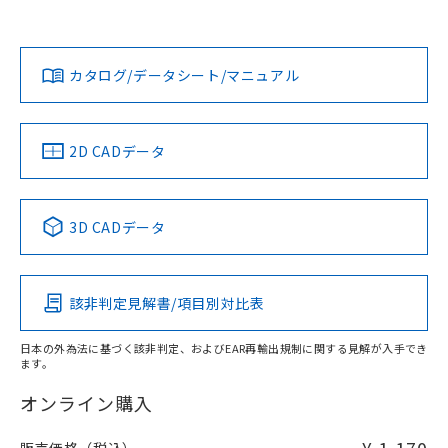
欄に対応日を記載しておりました。
既に当社にて対応品への在庫切替を完了
Yes
Yes
Yes
対応状況
対応予定月
※1
※2
していることから、特段のことがない限
ダウンロードデータをご利用いただく前に、以下を必ずお読
り、2022年1月12日より割愛しておりま
みください。
カタログ/データシート/マニュアル
対応済み
す。
ソフトウェアの使用条件
LR型式承認
DNV型式承認
BV型式承認
KR型式承
（イギリス
（ノルウェー
（フランス
（韓国
船舶規格）
船舶規格）
船舶規格）
船舶規格
中国 RoHS
注意事項・凡例
2D CADデータ
No
No
No
No
中国 RoHS表
※1 ※2
3D CADデータ
この製品の規格認証/適合状況ページへ
Pb
Hg
Cd
Cr(VI)
その他の認証はこちらのページからご検索ください
該非判定見解書/項目別対比表
O
O
O
O
日本の外為法に基づく該非判定、およびEAR再輸出規制に関する見解が入手でき
ます。
"対応済み"や非含有の記載がされた商品であっても、流通
在庫等で未対応品が混在する可能性があります。
オンライン購入
非含有品が必要な際は、弊社営業部門もしくは販売店へお
問い合わせください。