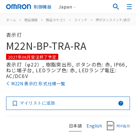
制御機器
Japan
ホーム
>
商品情報
>
商品カテゴリ
>
スイッチ
>
押ボタンスイッチ/表示灯
表示灯
M22N-BP-TRA-RA
2027年06月受注終了予定
表示灯（φ22）, 樹脂突出形, ボタンの色: 赤, IP66,
ねじ端子台, LEDランプ色: 赤, LEDランプ電圧:
AC/DC6V
M22N 表示灯 形式仕様一覧
マイリストに追加
日本語
English
PDF出力