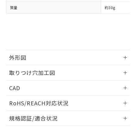
当社は、貴社製品を第三者に販売する
機器販売店・当社販売員にご確
在庫状況および標準価格結果を当社の
質量
約30g
※2 対応予定月
「ｅ」：有害物質（10物質）のすべてが基
場合は、上記1、2および3の内容を当
認ください)
事前の承諾なく第三者に漏洩または開
準値以下であることを示します。
該第三者に通知します。また当社は、
示しないようお願いします。
部品在庫の切り替え状況などにより、予定
「10」：通常の使用状況下において有害物
販売先および販売に係わる関係者が違
マイパーツ機能（部品リスト作成サー
空
受注生産機種、また在庫状況の
月が前後することがあります。
質が外部に漏えいし、環境に深刻な影響を
法に輸出するおそれがある場合は、取
ビス）をご利用いただくには、I-Web
白
情報を公開していない機種
及ぼさない年数を意味します。
り引きをいたしません。
メンバーズにご登録されている必要が
「－」：未確認です。当社販売部門へお問
あります。
い合わせください。
お客様が当ウェブサイト上で当社にご
※3 非含有証明書ダウンロード
外形図
登録された部品リストについて、当社
および当社の共同利用者が、当社の製
下記の非含有証明書をダウンロードするこ
情報更新：2026/05/21
品・サービスに関するお客様との取
取りつけ穴加工図
とができます。
合意する
キャンセル
引・商談に必要な範囲で利用すること
をご了承ください。
情報更新：2026/05/21
EU RoHS指令（10物質）の非含有証明書
CAD
※当社の共同利用者とは、
"個人情報
51物質の非含有証明書（当社基準）
の共同利用に関して"
の「1.共同利
ログイン/会員登録いただくと、CADデータをダウンロー
※本証明書は発行日時点で非含有を証明す
用者の範囲」に記載されている法人を
RoHS/REACH対応状況
ドすることができます。
るもので、過去に遡って非含有を証明する
指します。
ものではありません。
情報更新：2026/7/29
規格認証/適合状況
また、RoHS指令のフタル酸エステル類４
物質の対応では、対応完了までの期間は出
ログイン/会員登録
EU RoHS
注意事項・凡例
荷製品に未対応品が混在することから備考
UL認証
CSA認証
CEマーキング