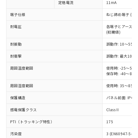
定格電流
11mA
ご利用ください。
定はありません。
調査・確認中：EU RoHS指令（10物質）の
本サービスは、当社制御機器事業取扱
端子仕様
ねじ締め端子 (M3.
※1 中国RoHS○×表
非含有の対応状況を調査中または確認中の
商品の当社在庫状況および標準価格
商品です。
耐電圧
各端子とアース間: AC
(税抜)を提供させていただくもので
「○」：最大均質材料含有率が中国RoHSの
非該当品：ライセンス料など無形物で、有
(初期値)
す。
基準値以下であることを示します。
害物質有無と関係のない商品です。
当社制御機器事業取扱商品の中には、
「×」：最大均質材料含有率が中国RoHSの
仕入先様の事情により、非含有部品として
耐振動
誤動作: 10～55Hz
本サービスの対象外となる商品もある
基準値を超えていることを示します。
いたものが、含有品と判明した場合などや
当社は、これら貴社製品のうち、外国
ことをご了承ください。
「－」：未確認です。当社販売部門へお問
耐衝撃
誤動作: 最大1000
むを得ず変更することがあります。
為替および外国貿易法に定める商品
在庫状況および標準価格照会結果は、
い合わせください。
（以下｢規制貨物等」という）を輸出
記載している更新日時点での社内デー
周囲温度範囲
使用時: -25～5
*EU RoHS指令（10物質）：
または国外への提供する場合は、日本
記
タに基づき作成されるものであり、閲
説明
保存時: -40～8
鉛(Pb) 1000ppm以下、 水銀(Hg) 1000ppm以下、 カド
*中国RoHS10物質の基準値 (GB/T26572)：
国政府の輸出許可(または役務取引許
号
覧された時点での実際の在庫および標
ミウム(Cd) 100ppm以下、
Pb(鉛) :1000ppm、 Hg(水銀) : 1000ppm、 Cd(カドミウ
可)を取得するなどの必要な手続きを
六価クロム(Cr(Ⅵ)) 1000ppm以下、ポリ臭化ビフェニル
ム) : 100ppm、
準価格とは異なる場合があることをご
周囲湿度範囲
使用時: 35～85%
類(PBB) 1000ppm以下、ポリ臭化ジフェニルエーテル類
Cr(Ⅵ)(六価クロム) : 1000ppm、 PBBs(ポリ臭化ビフェ
とります。
了承ください。
(PBDE) 1000ppm以下、フタル酸ビス(2-エチルヘキシ
○
一定数以上の在庫あり
ニル類) : 1000ppm、 PBDEs(ポリ臭化ジフェニルエーテ
当社は規制貨物を破棄する場合は、完
保護構造
ル) (DEHP)(別名：DOP) 1000ppm以下、フタル酸ブチ
パネル前面: IP66、
正式な納期状況および標準価格はお客
ル類) : 1000ppm、
ルベンジル（BBP） 1000ppm以下、フタル酸ジブチル
全に破砕するなど、違法に輸出されな
DBP(フタル酸ジブチル) : 1000ppm、 DIBP(フタル酸ジ
様のお取引先、またはお客様担当のオ
（DBP） 1000ppm以下、フタル酸ジイソブチル
イソブチル) : 1000ppm、 BBP(フタル酸ブチルベンジ
△
一定数には満たないが在庫あり
いよう必要な手段を講じます。
感電保護クラス
Class II
ムロン制御機器販売店・当社販売員に
(DIBP) 1000ppm以下
ル) : 1000ppm、
当社は貴社製品を、核兵器、ミサイ
但し、RoHS指令で産業用監視および制御機器に対する
DEHP(フタル酸ビス(2-エチルヘキシル)) : 1000ppm
ご相談ください。
適用除外項目は除く。
PTI（トラッキング特性）
175
ル、化学兵器、生物兵器またはその他
－
在庫なし(最新の在庫状況につ
オムロン制御機器販売店や当社販売拠
フタル酸エステル類の４物質については閾値を超える意
武器並びにこれらの製造装置等に一切
いては、お客様のお取引先、ま
図的な使用がないことを確認しています。
点は「
販売ネットワーク
」をご確認
汚染度
3 (EN60947-5-1)
※2 環境保護使用期限
使用いたしません。
たはお客様担当のオムロン制御
ください。