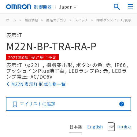
制御機器
Japan
ホーム
>
商品情報
>
商品カテゴリ
>
スイッチ
>
押ボタンスイッチ/表示灯
表示灯
M22N-BP-TRA-RA-P
2027年06月受注終了予定
表示灯（φ22）, 樹脂突出形, ボタンの色: 赤, IP66,
プッシュインPlus端子台, LEDランプ色: 赤, LEDラ
ンプ電圧: AC/DC6V
M22N 表示灯 形式仕様一覧
マイリストに追加
日本語
English
PDF出力