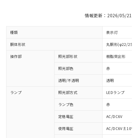
情報更新：2026/05/21
種類
表示灯
胴体形状
丸胴形(φ22/25m
操作部
照光部形状
樹脂突出形
照光部色
赤
※1 対応状況
透明/不透明
透明
対応済み：EU RoHS指令（10物質）の
ランプ
照光部方式
LEDランプ
非含有に対応した製品が提供可能な商品で
す。
ランプ色
赤
対応予定：EU RoHS指令（10物質）の非含
ご利用条件
定格電圧
AC/DC6V
有に対応した製品に切り替える予定のある
商品です。
使用電圧
AC/DC6V±10%
対応予定なし：EU RoHS指令（10物質）の
以下の条件をお読みいただき、同意のうえ
非含有に非対応の商品で、対応品を出す予