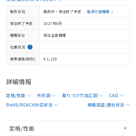
販売状況
販売中・受注終了予定
推奨代替機種
受注終了予定
2027年6月
機種区分
受注生産機種
在庫状況
標準価格(税別)
¥ 1,220
詳細情報
定格/性能
外形図
取りつけ穴加工図
CAD
RoHS/REACH対応状況
規格認証/適合状況
定格/性能