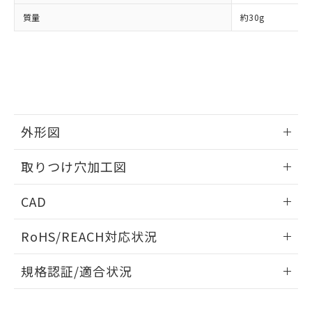
当社は、貴社製品を第三者に販売する
機器販売店・当社販売員にご確
在庫状況および標準価格結果を当社の
質量
約30g
※2 対応予定月
「ｅ」：有害物質（10物質）のすべてが基
場合は、上記1、2および3の内容を当
認ください)
事前の承諾なく第三者に漏洩または開
準値以下であることを示します。
該第三者に通知します。また当社は、
示しないようお願いします。
部品在庫の切り替え状況などにより、予定
「10」：通常の使用状況下において有害物
販売先および販売に係わる関係者が違
マイパーツ機能（部品リスト作成サー
空
受注生産機種、また在庫状況の
月が前後することがあります。
質が外部に漏えいし、環境に深刻な影響を
法に輸出するおそれがある場合は、取
ビス）をご利用いただくには、I-Web
白
情報を公開していない機種
及ぼさない年数を意味します。
り引きをいたしません。
メンバーズにご登録されている必要が
「－」：未確認です。当社販売部門へお問
あります。
い合わせください。
お客様が当ウェブサイト上で当社にご
※3 非含有証明書ダウンロード
外形図
登録された部品リストについて、当社
および当社の共同利用者が、当社の製
下記の非含有証明書をダウンロードするこ
情報更新：2026/05/21
品・サービスに関するお客様との取
取りつけ穴加工図
とができます。
合意する
キャンセル
引・商談に必要な範囲で利用すること
をご了承ください。
情報更新：2026/05/21
EU RoHS指令（10物質）の非含有証明書
CAD
※当社の共同利用者とは、
"個人情報
51物質の非含有証明書（当社基準）
の共同利用に関して"
の「1.共同利
ログイン/会員登録いただくと、CADデータをダウンロー
※本証明書は発行日時点で非含有を証明す
用者の範囲」に記載されている法人を
RoHS/REACH対応状況
ドすることができます。
るもので、過去に遡って非含有を証明する
指します。
ものではありません。
情報更新：2026/7/29
規格認証/適合状況
また、RoHS指令のフタル酸エステル類４
物質の対応では、対応完了までの期間は出
ログイン/会員登録
EU RoHS
注意事項・凡例
M22N-BP-TRA-RA-Pについての規格認証/適合状況について
荷製品に未対応品が混在することから備考
は、「カスタマーサポートセンタ お客様相談室」または貴社