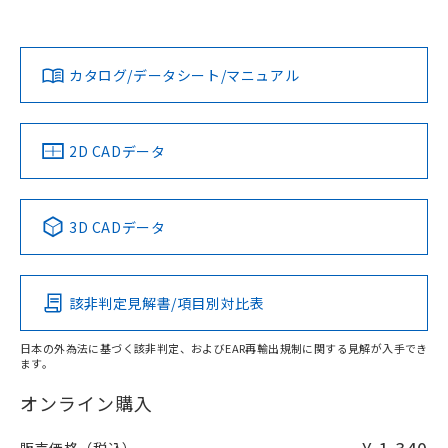
欄に対応日を記載しておりました。
担当オムロン営業員または販売店にお問い合わせください。
既に当社にて対応品への在庫切替を完了
対応状況
対応予定月
※1
※2
していることから、特段のことがない限
ダウンロードデータをご利用いただく前に、以下を必ずお読
り、2022年1月12日より割愛しておりま
みください。
お問い合わせ
カタログ/データシート/マニュアル
対応済み
す。
ソフトウェアの使用条件
中国 RoHS
注意事項・凡例
2D CADデータ
中国 RoHS表
※1 ※2
3D CADデータ
Pb
Hg
Cd
Cr(VI)
該非判定見解書/項目別対比表
O
O
O
O
日本の外為法に基づく該非判定、およびEAR再輸出規制に関する見解が入手でき
ます。
"対応済み"や非含有の記載がされた商品であっても、流通
在庫等で未対応品が混在する可能性があります。
オンライン購入
非含有品が必要な際は、弊社営業部門もしくは販売店へお
問い合わせください。