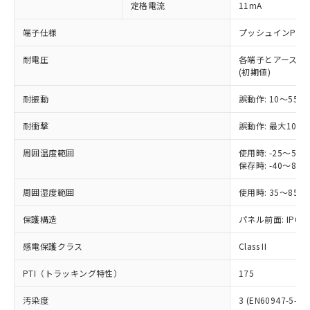
定格電流
11mA
ご利用ください。
定はありません。
調査・確認中：EU RoHS指令（10物質）の
本サービスは、当社制御機器事業取扱
端子仕様
プッシュインPlu
※1 中国RoHS○×表
非含有の対応状況を調査中または確認中の
商品の当社在庫状況および標準価格
商品です。
耐電圧
各端子とアース間: AC
(税抜)を提供させていただくもので
「○」：最大均質材料含有率が中国RoHSの
非該当品：ライセンス料など無形物で、有
(初期値)
す。
基準値以下であることを示します。
害物質有無と関係のない商品です。
当社制御機器事業取扱商品の中には、
「×」：最大均質材料含有率が中国RoHSの
仕入先様の事情により、非含有部品として
耐振動
誤動作: 10～55Hz
本サービスの対象外となる商品もある
基準値を超えていることを示します。
いたものが、含有品と判明した場合などや
当社は、これら貴社製品のうち、外国
ことをご了承ください。
「－」：未確認です。当社販売部門へお問
耐衝撃
誤動作: 最大1000
むを得ず変更することがあります。
為替および外国貿易法に定める商品
在庫状況および標準価格照会結果は、
い合わせください。
（以下｢規制貨物等」という）を輸出
記載している更新日時点での社内デー
周囲温度範囲
使用時: -25～5
*EU RoHS指令（10物質）：
または国外への提供する場合は、日本
記
タに基づき作成されるものであり、閲
説明
保存時: -40～8
鉛(Pb) 1000ppm以下、 水銀(Hg) 1000ppm以下、 カド
*中国RoHS10物質の基準値 (GB/T26572)：
国政府の輸出許可(または役務取引許
号
覧された時点での実際の在庫および標
ミウム(Cd) 100ppm以下、
Pb(鉛) :1000ppm、 Hg(水銀) : 1000ppm、 Cd(カドミウ
可)を取得するなどの必要な手続きを
六価クロム(Cr(Ⅵ)) 1000ppm以下、ポリ臭化ビフェニル
ム) : 100ppm、
準価格とは異なる場合があることをご
周囲湿度範囲
使用時: 35～85%
類(PBB) 1000ppm以下、ポリ臭化ジフェニルエーテル類
Cr(Ⅵ)(六価クロム) : 1000ppm、 PBBs(ポリ臭化ビフェ
とります。
了承ください。
(PBDE) 1000ppm以下、フタル酸ビス(2-エチルヘキシ
○
一定数以上の在庫あり
ニル類) : 1000ppm、 PBDEs(ポリ臭化ジフェニルエーテ
当社は規制貨物を破棄する場合は、完
保護構造
ル) (DEHP)(別名：DOP) 1000ppm以下、フタル酸ブチ
パネル前面: IP66、
正式な納期状況および標準価格はお客
ル類) : 1000ppm、
ルベンジル（BBP） 1000ppm以下、フタル酸ジブチル
全に破砕するなど、違法に輸出されな
DBP(フタル酸ジブチル) : 1000ppm、 DIBP(フタル酸ジ
様のお取引先、またはお客様担当のオ
（DBP） 1000ppm以下、フタル酸ジイソブチル
イソブチル) : 1000ppm、 BBP(フタル酸ブチルベンジ
△
一定数には満たないが在庫あり
いよう必要な手段を講じます。
感電保護クラス
Class II
ムロン制御機器販売店・当社販売員に
(DIBP) 1000ppm以下
ル) : 1000ppm、
当社は貴社製品を、核兵器、ミサイ
但し、RoHS指令で産業用監視および制御機器に対する
DEHP(フタル酸ビス(2-エチルヘキシル)) : 1000ppm
ご相談ください。
適用除外項目は除く。
PTI（トラッキング特性）
175
ル、化学兵器、生物兵器またはその他
－
在庫なし(最新の在庫状況につ
オムロン制御機器販売店や当社販売拠
フタル酸エステル類の４物質については閾値を超える意
武器並びにこれらの製造装置等に一切
いては、お客様のお取引先、ま
図的な使用がないことを確認しています。
点は「
販売ネットワーク
」をご確認
汚染度
3 (EN60947-5-1)
※2 環境保護使用期限
使用いたしません。
たはお客様担当のオムロン制御
ください。