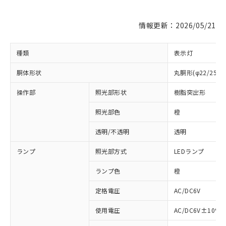
情報更新：2026/05/21
種類
表示灯
胴体形状
丸胴形(φ22/25m
操作部
照光部形状
樹脂突出形
照光部色
橙
※1 対応状況
透明/不透明
透明
対応済み：EU RoHS指令（10物質）の
ランプ
照光部方式
LEDランプ
非含有に対応した製品が提供可能な商品で
す。
ランプ色
橙
対応予定：EU RoHS指令（10物質）の非含
ご利用条件
定格電圧
AC/DC6V
有に対応した製品に切り替える予定のある
商品です。
使用電圧
AC/DC6V±10%
対応予定なし：EU RoHS指令（10物質）の
以下の条件をお読みいただき、同意のうえ
非含有に非対応の商品で、対応品を出す予