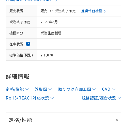
販売状況
販売中・受注終了予定
推奨代替機種
受注終了予定
2027年6月
機種区分
受注生産機種
在庫状況
標準価格(税別)
¥ 1,070
詳細情報
定格/性能
外形図
取りつけ穴加工図
CAD
RoHS/REACH対応状況
規格認証/適合状況
定格/性能