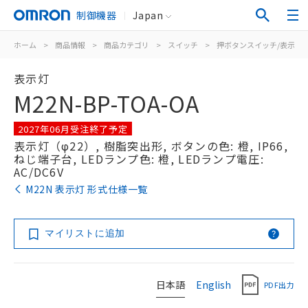
制御機器
Japan
ホーム
>
商品情報
>
商品カテゴリ
>
スイッチ
>
押ボタンスイッチ/表示灯
表示灯
M22N-BP-TOA-OA
2027年06月受注終了予定
表示灯（φ22）, 樹脂突出形, ボタンの色: 橙, IP66,
ねじ端子台, LEDランプ色: 橙, LEDランプ電圧:
AC/DC6V
M22N 表示灯 形式仕様一覧
マイリストに追加
日本語
English
PDF出力