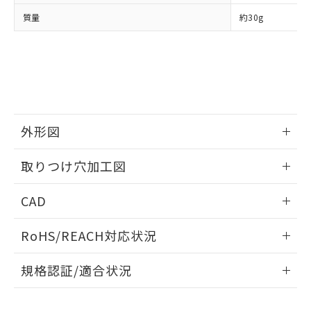
当社は、貴社製品を第三者に販売する
機器販売店・当社販売員にご確
在庫状況および標準価格結果を当社の
質量
約30g
※2 対応予定月
「ｅ」：有害物質（10物質）のすべてが基
場合は、上記1、2および3の内容を当
認ください)
事前の承諾なく第三者に漏洩または開
準値以下であることを示します。
該第三者に通知します。また当社は、
示しないようお願いします。
部品在庫の切り替え状況などにより、予定
「10」：通常の使用状況下において有害物
販売先および販売に係わる関係者が違
マイパーツ機能（部品リスト作成サー
空
受注生産機種、また在庫状況の
月が前後することがあります。
質が外部に漏えいし、環境に深刻な影響を
法に輸出するおそれがある場合は、取
ビス）をご利用いただくには、I-Web
白
情報を公開していない機種
及ぼさない年数を意味します。
り引きをいたしません。
メンバーズにご登録されている必要が
「－」：未確認です。当社販売部門へお問
あります。
い合わせください。
お客様が当ウェブサイト上で当社にご
※3 非含有証明書ダウンロード
外形図
登録された部品リストについて、当社
および当社の共同利用者が、当社の製
下記の非含有証明書をダウンロードするこ
情報更新：2026/05/21
品・サービスに関するお客様との取
取りつけ穴加工図
とができます。
合意する
キャンセル
引・商談に必要な範囲で利用すること
をご了承ください。
情報更新：2026/05/21
EU RoHS指令（10物質）の非含有証明書
CAD
※当社の共同利用者とは、
"個人情報
51物質の非含有証明書（当社基準）
の共同利用に関して"
の「1.共同利
ログイン/会員登録いただくと、CADデータをダウンロー
※本証明書は発行日時点で非含有を証明す
用者の範囲」に記載されている法人を
RoHS/REACH対応状況
ドすることができます。
るもので、過去に遡って非含有を証明する
指します。
ものではありません。
情報更新：2026/7/29
規格認証/適合状況
また、RoHS指令のフタル酸エステル類４
物質の対応では、対応完了までの期間は出
ログイン/会員登録
EU RoHS
注意事項・凡例
荷製品に未対応品が混在することから備考
UL認証
CSA認証
CEマーキング