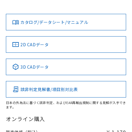
欄に対応日を記載しておりました。
既に当社にて対応品への在庫切替を完了
Yes
Yes
Yes
対応状況
対応予定月
※1
※2
していることから、特段のことがない限
ダウンロードデータをご利用いただく前に、以下を必ずお読
り、2022年1月12日より割愛しておりま
みください。
カタログ/データシート/マニュアル
対応済み
す。
ソフトウェアの使用条件
LR型式承認
DNV型式承認
BV型式承認
KR型式承
（イギリス
（ノルウェー
（フランス
（韓国
船舶規格）
船舶規格）
船舶規格）
船舶規格
中国 RoHS
注意事項・凡例
2D CADデータ
No
No
No
No
中国 RoHS表
※1 ※2
3D CADデータ
この製品の規格認証/適合状況ページへ
Pb
Hg
Cd
Cr(VI)
その他の認証はこちらのページからご検索ください
該非判定見解書/項目別対比表
O
O
O
O
日本の外為法に基づく該非判定、およびEAR再輸出規制に関する見解が入手でき
ます。
"対応済み"や非含有の記載がされた商品であっても、流通
在庫等で未対応品が混在する可能性があります。
オンライン購入
非含有品が必要な際は、弊社営業部門もしくは販売店へお
問い合わせください。