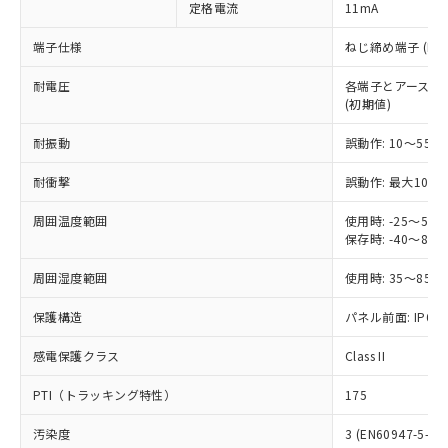
定格電流
11mA
ご利用ください。
定はありません。
調査・確認中：EU RoHS指令（10物質）の
本サービスは、当社制御機器事業取扱
端子仕様
ねじ締め端子 (M3.
※1 中国RoHS○×表
非含有の対応状況を調査中または確認中の
商品の当社在庫状況および標準価格
商品です。
耐電圧
各端子とアース間: AC
(税抜)を提供させていただくもので
「○」：最大均質材料含有率が中国RoHSの
非該当品：ライセンス料など無形物で、有
(初期値)
す。
基準値以下であることを示します。
害物質有無と関係のない商品です。
当社制御機器事業取扱商品の中には、
「×」：最大均質材料含有率が中国RoHSの
仕入先様の事情により、非含有部品として
耐振動
誤動作: 10～55Hz
本サービスの対象外となる商品もある
基準値を超えていることを示します。
いたものが、含有品と判明した場合などや
当社は、これら貴社製品のうち、外国
ことをご了承ください。
「－」：未確認です。当社販売部門へお問
耐衝撃
誤動作: 最大1000
むを得ず変更することがあります。
為替および外国貿易法に定める商品
在庫状況および標準価格照会結果は、
い合わせください。
（以下｢規制貨物等」という）を輸出
記載している更新日時点での社内デー
周囲温度範囲
使用時: -25～5
*EU RoHS指令（10物質）：
または国外への提供する場合は、日本
記
タに基づき作成されるものであり、閲
説明
保存時: -40～8
鉛(Pb) 1000ppm以下、 水銀(Hg) 1000ppm以下、 カド
*中国RoHS10物質の基準値 (GB/T26572)：
国政府の輸出許可(または役務取引許
号
覧された時点での実際の在庫および標
ミウム(Cd) 100ppm以下、
Pb(鉛) :1000ppm、 Hg(水銀) : 1000ppm、 Cd(カドミウ
可)を取得するなどの必要な手続きを
六価クロム(Cr(Ⅵ)) 1000ppm以下、ポリ臭化ビフェニル
ム) : 100ppm、
準価格とは異なる場合があることをご
周囲湿度範囲
使用時: 35～85%
類(PBB) 1000ppm以下、ポリ臭化ジフェニルエーテル類
Cr(Ⅵ)(六価クロム) : 1000ppm、 PBBs(ポリ臭化ビフェ
とります。
了承ください。
(PBDE) 1000ppm以下、フタル酸ビス(2-エチルヘキシ
○
一定数以上の在庫あり
ニル類) : 1000ppm、 PBDEs(ポリ臭化ジフェニルエーテ
当社は規制貨物を破棄する場合は、完
保護構造
ル) (DEHP)(別名：DOP) 1000ppm以下、フタル酸ブチ
パネル前面: IP66、
正式な納期状況および標準価格はお客
ル類) : 1000ppm、
ルベンジル（BBP） 1000ppm以下、フタル酸ジブチル
全に破砕するなど、違法に輸出されな
DBP(フタル酸ジブチル) : 1000ppm、 DIBP(フタル酸ジ
様のお取引先、またはお客様担当のオ
（DBP） 1000ppm以下、フタル酸ジイソブチル
イソブチル) : 1000ppm、 BBP(フタル酸ブチルベンジ
△
一定数には満たないが在庫あり
いよう必要な手段を講じます。
感電保護クラス
Class II
ムロン制御機器販売店・当社販売員に
(DIBP) 1000ppm以下
ル) : 1000ppm、
当社は貴社製品を、核兵器、ミサイ
但し、RoHS指令で産業用監視および制御機器に対する
DEHP(フタル酸ビス(2-エチルヘキシル)) : 1000ppm
ご相談ください。
適用除外項目は除く。
PTI（トラッキング特性）
175
ル、化学兵器、生物兵器またはその他
－
在庫なし(最新の在庫状況につ
オムロン制御機器販売店や当社販売拠
フタル酸エステル類の４物質については閾値を超える意
武器並びにこれらの製造装置等に一切
いては、お客様のお取引先、ま
図的な使用がないことを確認しています。
点は「
販売ネットワーク
」をご確認
汚染度
3 (EN60947-5-1)
※2 環境保護使用期限
使用いたしません。
たはお客様担当のオムロン制御
ください。