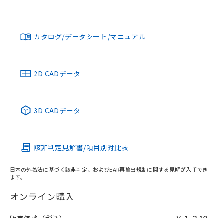
欄に対応日を記載しておりました。
担当オムロン営業員または販売店にお問い合わせください。
既に当社にて対応品への在庫切替を完了
対応状況
対応予定月
※1
※2
していることから、特段のことがない限
ダウンロードデータをご利用いただく前に、以下を必ずお読
り、2022年1月12日より割愛しておりま
みください。
お問い合わせ
カタログ/データシート/マニュアル
対応済み
す。
ソフトウェアの使用条件
中国 RoHS
注意事項・凡例
2D CADデータ
中国 RoHS表
※1 ※2
3D CADデータ
Pb
Hg
Cd
Cr(VI)
該非判定見解書/項目別対比表
O
O
O
O
日本の外為法に基づく該非判定、およびEAR再輸出規制に関する見解が入手でき
ます。
"対応済み"や非含有の記載がされた商品であっても、流通
在庫等で未対応品が混在する可能性があります。
オンライン購入
非含有品が必要な際は、弊社営業部門もしくは販売店へお
問い合わせください。