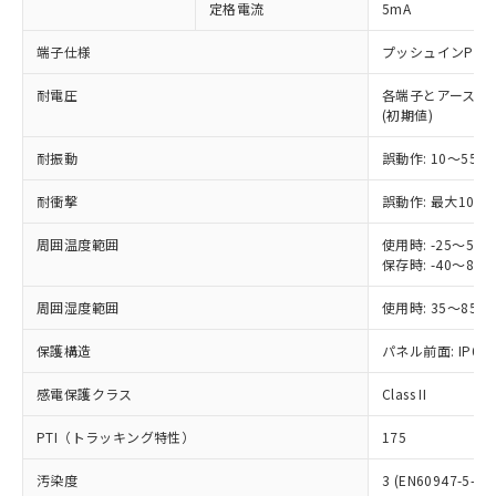
定格電流
5mA
ご利用ください。
定はありません。
調査・確認中：EU RoHS指令（10物質）の
本サービスは、当社制御機器事業取扱
端子仕様
プッシュインPlu
※1 中国RoHS○×表
非含有の対応状況を調査中または確認中の
商品の当社在庫状況および標準価格
商品です。
耐電圧
各端子とアース間: AC
(税抜)を提供させていただくもので
「○」：最大均質材料含有率が中国RoHSの
非該当品：ライセンス料など無形物で、有
(初期値)
す。
基準値以下であることを示します。
害物質有無と関係のない商品です。
当社制御機器事業取扱商品の中には、
「×」：最大均質材料含有率が中国RoHSの
仕入先様の事情により、非含有部品として
耐振動
誤動作: 10～55Hz
本サービスの対象外となる商品もある
基準値を超えていることを示します。
いたものが、含有品と判明した場合などや
当社は、これら貴社製品のうち、外国
ことをご了承ください。
「－」：未確認です。当社販売部門へお問
耐衝撃
誤動作: 最大1000
むを得ず変更することがあります。
為替および外国貿易法に定める商品
在庫状況および標準価格照会結果は、
い合わせください。
（以下｢規制貨物等」という）を輸出
記載している更新日時点での社内デー
周囲温度範囲
使用時: -25～5
*EU RoHS指令（10物質）：
または国外への提供する場合は、日本
記
タに基づき作成されるものであり、閲
説明
保存時: -40～8
鉛(Pb) 1000ppm以下、 水銀(Hg) 1000ppm以下、 カド
*中国RoHS10物質の基準値 (GB/T26572)：
国政府の輸出許可(または役務取引許
号
覧された時点での実際の在庫および標
ミウム(Cd) 100ppm以下、
Pb(鉛) :1000ppm、 Hg(水銀) : 1000ppm、 Cd(カドミウ
可)を取得するなどの必要な手続きを
六価クロム(Cr(Ⅵ)) 1000ppm以下、ポリ臭化ビフェニル
ム) : 100ppm、
準価格とは異なる場合があることをご
周囲湿度範囲
使用時: 35～85%
類(PBB) 1000ppm以下、ポリ臭化ジフェニルエーテル類
Cr(Ⅵ)(六価クロム) : 1000ppm、 PBBs(ポリ臭化ビフェ
とります。
了承ください。
(PBDE) 1000ppm以下、フタル酸ビス(2-エチルヘキシ
○
一定数以上の在庫あり
ニル類) : 1000ppm、 PBDEs(ポリ臭化ジフェニルエーテ
当社は規制貨物を破棄する場合は、完
保護構造
ル) (DEHP)(別名：DOP) 1000ppm以下、フタル酸ブチ
パネル前面: IP66、
正式な納期状況および標準価格はお客
ル類) : 1000ppm、
ルベンジル（BBP） 1000ppm以下、フタル酸ジブチル
全に破砕するなど、違法に輸出されな
DBP(フタル酸ジブチル) : 1000ppm、 DIBP(フタル酸ジ
様のお取引先、またはお客様担当のオ
（DBP） 1000ppm以下、フタル酸ジイソブチル
イソブチル) : 1000ppm、 BBP(フタル酸ブチルベンジ
△
一定数には満たないが在庫あり
いよう必要な手段を講じます。
感電保護クラス
Class II
ムロン制御機器販売店・当社販売員に
(DIBP) 1000ppm以下
ル) : 1000ppm、
当社は貴社製品を、核兵器、ミサイ
但し、RoHS指令で産業用監視および制御機器に対する
DEHP(フタル酸ビス(2-エチルヘキシル)) : 1000ppm
ご相談ください。
適用除外項目は除く。
PTI（トラッキング特性）
175
ル、化学兵器、生物兵器またはその他
－
在庫なし(最新の在庫状況につ
オムロン制御機器販売店や当社販売拠
フタル酸エステル類の４物質については閾値を超える意
武器並びにこれらの製造装置等に一切
いては、お客様のお取引先、ま
図的な使用がないことを確認しています。
点は「
販売ネットワーク
」をご確認
汚染度
3 (EN60947-5-1)
※2 環境保護使用期限
使用いたしません。
たはお客様担当のオムロン制御
ください。