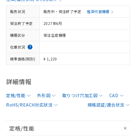
販売状況
販売中・受注終了予定
推奨代替機種
受注終了予定
2027年6月
機種区分
受注生産機種
在庫状況
標準価格(税別)
¥ 1,220
詳細情報
定格/性能
外形図
取りつけ穴加工図
CAD
RoHS/REACH対応状況
規格認証/適合状況
定格/性能