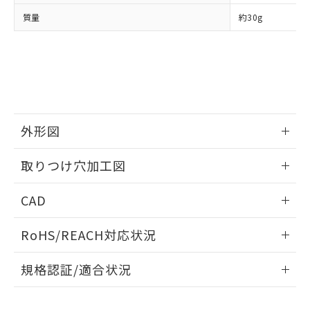
当社は、貴社製品を第三者に販売する
機器販売店・当社販売員にご確
在庫状況および標準価格結果を当社の
質量
約30g
※2 対応予定月
「ｅ」：有害物質（10物質）のすべてが基
場合は、上記1、2および3の内容を当
認ください)
事前の承諾なく第三者に漏洩または開
準値以下であることを示します。
該第三者に通知します。また当社は、
示しないようお願いします。
部品在庫の切り替え状況などにより、予定
「10」：通常の使用状況下において有害物
販売先および販売に係わる関係者が違
マイパーツ機能（部品リスト作成サー
空
受注生産機種、また在庫状況の
月が前後することがあります。
質が外部に漏えいし、環境に深刻な影響を
法に輸出するおそれがある場合は、取
ビス）をご利用いただくには、I-Web
白
情報を公開していない機種
及ぼさない年数を意味します。
り引きをいたしません。
メンバーズにご登録されている必要が
「－」：未確認です。当社販売部門へお問
あります。
い合わせください。
お客様が当ウェブサイト上で当社にご
※3 非含有証明書ダウンロード
外形図
登録された部品リストについて、当社
および当社の共同利用者が、当社の製
下記の非含有証明書をダウンロードするこ
情報更新：2026/05/21
品・サービスに関するお客様との取
取りつけ穴加工図
とができます。
合意する
キャンセル
引・商談に必要な範囲で利用すること
をご了承ください。
情報更新：2026/05/21
EU RoHS指令（10物質）の非含有証明書
CAD
※当社の共同利用者とは、
"個人情報
51物質の非含有証明書（当社基準）
の共同利用に関して"
の「1.共同利
ログイン/会員登録いただくと、CADデータをダウンロー
※本証明書は発行日時点で非含有を証明す
用者の範囲」に記載されている法人を
RoHS/REACH対応状況
ドすることができます。
るもので、過去に遡って非含有を証明する
指します。
ものではありません。
情報更新：2026/7/29
規格認証/適合状況
また、RoHS指令のフタル酸エステル類４
物質の対応では、対応完了までの期間は出
ログイン/会員登録
EU RoHS
注意事項・凡例
M22N-BP-TGA-GA-Pについての規格認証/適合状況について
荷製品に未対応品が混在することから備考
は、「カスタマーサポートセンタ お客様相談室」または貴社