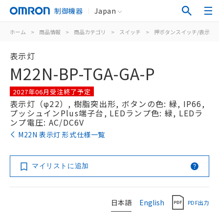
制御機器
Japan
ホーム
>
商品情報
>
商品カテゴリ
>
スイッチ
>
押ボタンスイッチ/表示灯
表示灯
M22N-BP-TGA-GA-P
2027年06月受注終了予定
表示灯（φ22）, 樹脂突出形, ボタンの色: 緑, IP66,
プッシュインPlus端子台, LEDランプ色: 緑, LEDラ
ンプ電圧: AC/DC6V
M22N 表示灯 形式仕様一覧
マイリストに追加
日本語
English
PDF出力