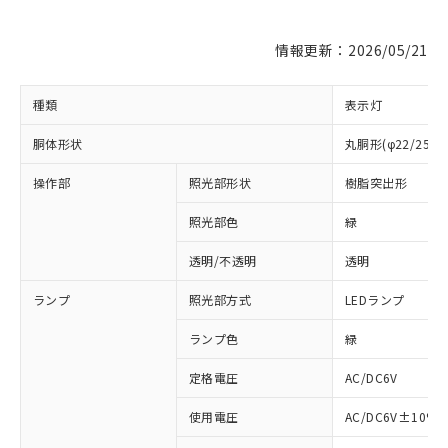
情報更新：2026/05/21
種類
表示灯
胴体形状
丸胴形(φ22/25m
操作部
照光部形状
樹脂突出形
照光部色
緑
※1 対応状況
透明/不透明
透明
対応済み：EU RoHS指令（10物質）の
ランプ
照光部方式
LEDランプ
非含有に対応した製品が提供可能な商品で
す。
ランプ色
緑
対応予定：EU RoHS指令（10物質）の非含
ご利用条件
定格電圧
AC/DC6V
有に対応した製品に切り替える予定のある
商品です。
使用電圧
AC/DC6V±10%
対応予定なし：EU RoHS指令（10物質）の
以下の条件をお読みいただき、同意のうえ
非含有に非対応の商品で、対応品を出す予