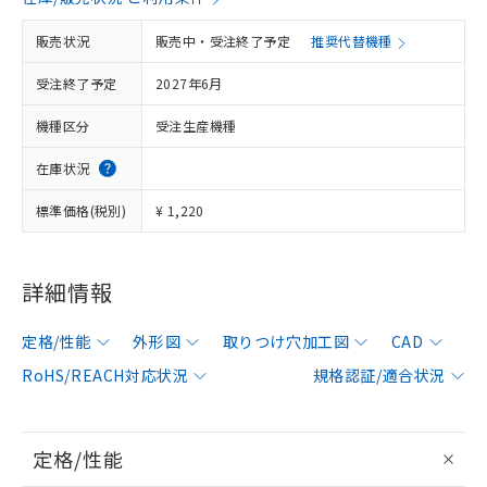
販売状況
販売中・受注終了予定
推奨代替機種
受注終了予定
2027年6月
機種区分
受注生産機種
在庫状況
標準価格(税別)
¥ 1,220
詳細情報
定格/性能
外形図
取りつけ穴加工図
CAD
RoHS/REACH対応状況
規格認証/適合状況
定格/性能