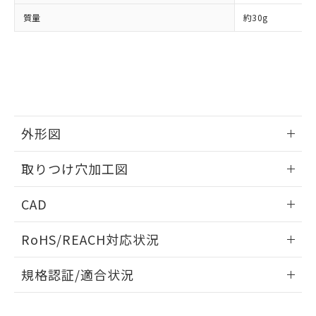
当社は、貴社製品を第三者に販売する
機器販売店・当社販売員にご確
在庫状況および標準価格結果を当社の
質量
約30g
※2 対応予定月
「ｅ」：有害物質（10物質）のすべてが基
場合は、上記1、2および3の内容を当
認ください)
事前の承諾なく第三者に漏洩または開
準値以下であることを示します。
該第三者に通知します。また当社は、
示しないようお願いします。
部品在庫の切り替え状況などにより、予定
「10」：通常の使用状況下において有害物
販売先および販売に係わる関係者が違
マイパーツ機能（部品リスト作成サー
空
受注生産機種、また在庫状況の
月が前後することがあります。
質が外部に漏えいし、環境に深刻な影響を
法に輸出するおそれがある場合は、取
ビス）をご利用いただくには、I-Web
白
情報を公開していない機種
及ぼさない年数を意味します。
り引きをいたしません。
メンバーズにご登録されている必要が
「－」：未確認です。当社販売部門へお問
あります。
い合わせください。
お客様が当ウェブサイト上で当社にご
※3 非含有証明書ダウンロード
外形図
登録された部品リストについて、当社
および当社の共同利用者が、当社の製
下記の非含有証明書をダウンロードするこ
情報更新：2026/05/21
品・サービスに関するお客様との取
取りつけ穴加工図
とができます。
合意する
キャンセル
引・商談に必要な範囲で利用すること
をご了承ください。
情報更新：2026/05/21
EU RoHS指令（10物質）の非含有証明書
CAD
※当社の共同利用者とは、
"個人情報
51物質の非含有証明書（当社基準）
の共同利用に関して"
の「1.共同利
ログイン/会員登録いただくと、CADデータをダウンロー
※本証明書は発行日時点で非含有を証明す
用者の範囲」に記載されている法人を
RoHS/REACH対応状況
ドすることができます。
るもので、過去に遡って非含有を証明する
指します。
ものではありません。
情報更新：2026/7/29
規格認証/適合状況
また、RoHS指令のフタル酸エステル類４
物質の対応では、対応完了までの期間は出
ログイン/会員登録
EU RoHS
注意事項・凡例
M22N-BN-TWA-YA-Pについての規格認証/適合状況について
荷製品に未対応品が混在することから備考
は、「カスタマーサポートセンタ お客様相談室」または貴社