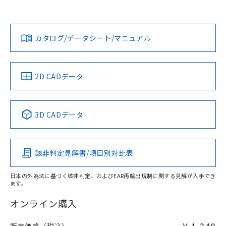
欄に対応日を記載しておりました。
担当オムロン営業員または販売店にお問い合わせください。
既に当社にて対応品への在庫切替を完了
対応状況
対応予定月
※1
※2
していることから、特段のことがない限
ダウンロードデータをご利用いただく前に、以下を必ずお読
り、2022年1月12日より割愛しておりま
みください。
お問い合わせ
カタログ/データシート/マニュアル
対応済み
す。
ソフトウェアの使用条件
中国 RoHS
注意事項・凡例
2D CADデータ
中国 RoHS表
※1 ※2
3D CADデータ
Pb
Hg
Cd
Cr(VI)
該非判定見解書/項目別対比表
O
O
O
O
日本の外為法に基づく該非判定、およびEAR再輸出規制に関する見解が入手でき
ます。
"対応済み"や非含有の記載がされた商品であっても、流通
在庫等で未対応品が混在する可能性があります。
オンライン購入
非含有品が必要な際は、弊社営業部門もしくは販売店へお
問い合わせください。