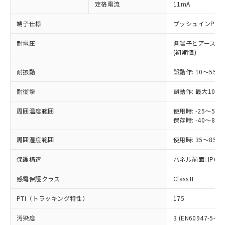
定格電流
11mA
ご利用ください。
定はありません。
調査・確認中：EU RoHS指令（10物質）の
本サービスは、当社制御機器事業取扱
端子仕様
プッシュインPlu
※1 中国RoHS○×表
非含有の対応状況を調査中または確認中の
商品の当社在庫状況および標準価格
商品です。
耐電圧
各端子とアース間: AC
(税抜)を提供させていただくもので
「○」：最大均質材料含有率が中国RoHSの
非該当品：ライセンス料など無形物で、有
(初期値)
す。
基準値以下であることを示します。
害物質有無と関係のない商品です。
当社制御機器事業取扱商品の中には、
「×」：最大均質材料含有率が中国RoHSの
仕入先様の事情により、非含有部品として
耐振動
誤動作: 10～55Hz
本サービスの対象外となる商品もある
基準値を超えていることを示します。
いたものが、含有品と判明した場合などや
当社は、これら貴社製品のうち、外国
ことをご了承ください。
「－」：未確認です。当社販売部門へお問
耐衝撃
誤動作: 最大1000
むを得ず変更することがあります。
為替および外国貿易法に定める商品
在庫状況および標準価格照会結果は、
い合わせください。
（以下｢規制貨物等」という）を輸出
記載している更新日時点での社内デー
周囲温度範囲
使用時: -25～5
*EU RoHS指令（10物質）：
または国外への提供する場合は、日本
記
タに基づき作成されるものであり、閲
説明
保存時: -40～8
鉛(Pb) 1000ppm以下、 水銀(Hg) 1000ppm以下、 カド
*中国RoHS10物質の基準値 (GB/T26572)：
国政府の輸出許可(または役務取引許
号
覧された時点での実際の在庫および標
ミウム(Cd) 100ppm以下、
Pb(鉛) :1000ppm、 Hg(水銀) : 1000ppm、 Cd(カドミウ
可)を取得するなどの必要な手続きを
六価クロム(Cr(Ⅵ)) 1000ppm以下、ポリ臭化ビフェニル
ム) : 100ppm、
準価格とは異なる場合があることをご
周囲湿度範囲
使用時: 35～85%
類(PBB) 1000ppm以下、ポリ臭化ジフェニルエーテル類
Cr(Ⅵ)(六価クロム) : 1000ppm、 PBBs(ポリ臭化ビフェ
とります。
了承ください。
(PBDE) 1000ppm以下、フタル酸ビス(2-エチルヘキシ
○
一定数以上の在庫あり
ニル類) : 1000ppm、 PBDEs(ポリ臭化ジフェニルエーテ
当社は規制貨物を破棄する場合は、完
保護構造
ル) (DEHP)(別名：DOP) 1000ppm以下、フタル酸ブチ
パネル前面: IP66、
正式な納期状況および標準価格はお客
ル類) : 1000ppm、
ルベンジル（BBP） 1000ppm以下、フタル酸ジブチル
全に破砕するなど、違法に輸出されな
DBP(フタル酸ジブチル) : 1000ppm、 DIBP(フタル酸ジ
様のお取引先、またはお客様担当のオ
（DBP） 1000ppm以下、フタル酸ジイソブチル
イソブチル) : 1000ppm、 BBP(フタル酸ブチルベンジ
△
一定数には満たないが在庫あり
いよう必要な手段を講じます。
感電保護クラス
Class II
ムロン制御機器販売店・当社販売員に
(DIBP) 1000ppm以下
ル) : 1000ppm、
当社は貴社製品を、核兵器、ミサイ
但し、RoHS指令で産業用監視および制御機器に対する
DEHP(フタル酸ビス(2-エチルヘキシル)) : 1000ppm
ご相談ください。
適用除外項目は除く。
PTI（トラッキング特性）
175
ル、化学兵器、生物兵器またはその他
－
在庫なし(最新の在庫状況につ
オムロン制御機器販売店や当社販売拠
フタル酸エステル類の４物質については閾値を超える意
武器並びにこれらの製造装置等に一切
いては、お客様のお取引先、ま
図的な使用がないことを確認しています。
点は「
販売ネットワーク
」をご確認
汚染度
3 (EN60947-5-1)
※2 環境保護使用期限
使用いたしません。
たはお客様担当のオムロン制御
ください。