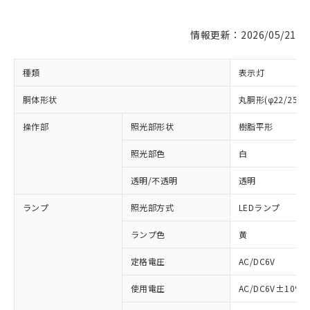
情報更新：2026/05/21
種類
表示灯
胴体形状
丸胴形(φ22/25m
操作部
照光部形状
樹脂平形
照光部色
白
※1 対応状況
透明/不透明
透明
対応済み：EU RoHS指令（10物質）の
ランプ
照光部方式
LEDランプ
非含有に対応した製品が提供可能な商品で
す。
ランプ色
黄
対応予定：EU RoHS指令（10物質）の非含
ご利用条件
定格電圧
AC/DC6V
有に対応した製品に切り替える予定のある
商品です。
使用電圧
AC/DC6V±10%
対応予定なし：EU RoHS指令（10物質）の
以下の条件をお読みいただき、同意のうえ
非含有に非対応の商品で、対応品を出す予