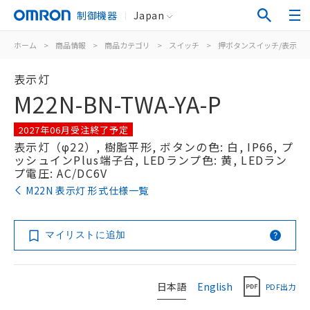
制御機器
Japan
ホーム
>
商品情報
>
商品カテゴリ
>
スイッチ
>
押ボタンスイッチ/表示灯
表示灯
M22N-BN-TWA-YA-P
2027年06月受注終了予定
表示灯（φ22）, 樹脂平形, ボタンの色: 白, IP66, プ
ッシュインPlus端子台, LEDランプ色: 黄, LEDラン
プ電圧: AC/DC6V
M22N 表示灯 形式仕様一覧
マイリストに追加
日本語
English
PDF出力