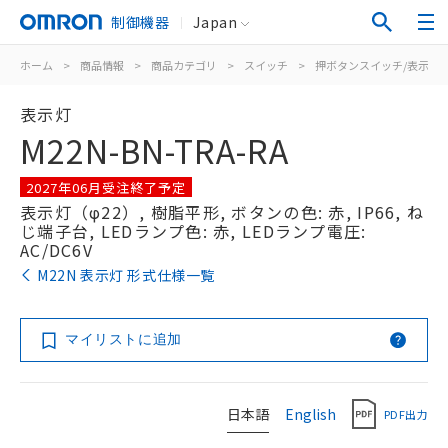
制御機器
Japan
ホーム
>
商品情報
>
商品カテゴリ
>
スイッチ
>
押ボタンスイッチ/表示灯
表示灯
M22N-BN-TRA-RA
2027年06月受注終了予定
表示灯（φ22）, 樹脂平形, ボタンの色: 赤, IP66, ね
じ端子台, LEDランプ色: 赤, LEDランプ電圧:
AC/DC6V
M22N 表示灯 形式仕様一覧
マイリストに追加
日本語
English
PDF出力