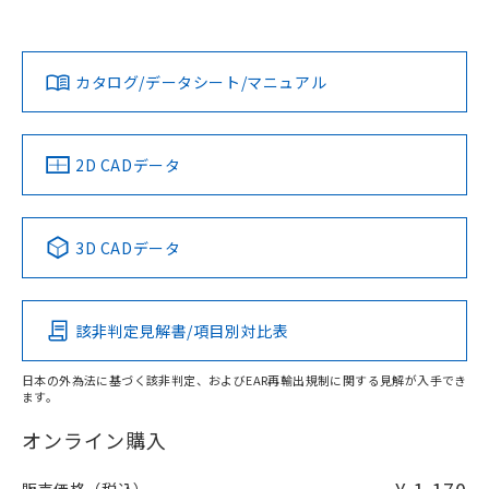
欄に対応日を記載しておりました。
既に当社にて対応品への在庫切替を完了
Yes
Yes
Yes
対応状況
対応予定月
※1
※2
していることから、特段のことがない限
ダウンロードデータをご利用いただく前に、以下を必ずお読
り、2022年1月12日より割愛しておりま
みください。
カタログ/データシート/マニュアル
対応済み
す。
ソフトウェアの使用条件
LR型式承認
DNV型式承認
BV型式承認
KR型式承
（イギリス
（ノルウェー
（フランス
（韓国
船舶規格）
船舶規格）
船舶規格）
船舶規格
中国 RoHS
注意事項・凡例
2D CADデータ
No
No
No
No
中国 RoHS表
※1 ※2
3D CADデータ
この製品の規格認証/適合状況ページへ
Pb
Hg
Cd
Cr(VI)
その他の認証はこちらのページからご検索ください
該非判定見解書/項目別対比表
O
O
O
O
日本の外為法に基づく該非判定、およびEAR再輸出規制に関する見解が入手でき
ます。
"対応済み"や非含有の記載がされた商品であっても、流通
在庫等で未対応品が混在する可能性があります。
オンライン購入
非含有品が必要な際は、弊社営業部門もしくは販売店へお
問い合わせください。