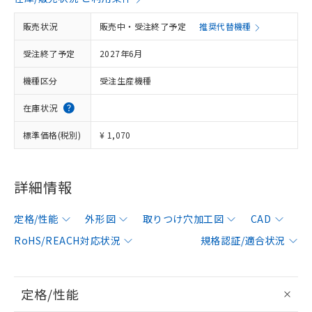
販売状況
販売中・受注終了予定
推奨代替機種
受注終了予定
2027年6月
機種区分
受注生産機種
在庫状況
標準価格(税別)
¥ 1,070
詳細情報
定格/性能
外形図
取りつけ穴加工図
CAD
RoHS/REACH対応状況
規格認証/適合状況
定格/性能