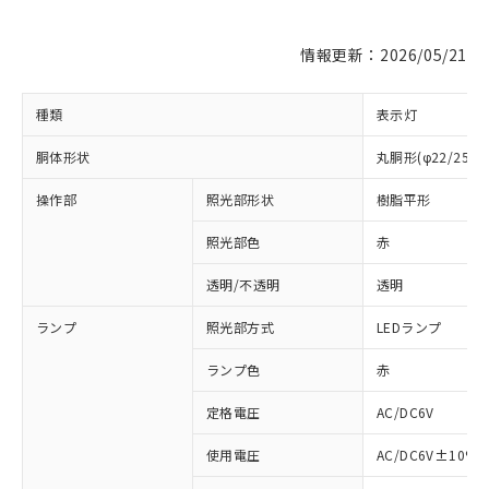
情報更新：2026/05/21
種類
表示灯
胴体形状
丸胴形(φ22/25m
操作部
照光部形状
樹脂平形
照光部色
赤
※1 対応状況
透明/不透明
透明
対応済み：EU RoHS指令（10物質）の
ランプ
照光部方式
LEDランプ
非含有に対応した製品が提供可能な商品で
す。
ランプ色
赤
対応予定：EU RoHS指令（10物質）の非含
ご利用条件
定格電圧
AC/DC6V
有に対応した製品に切り替える予定のある
商品です。
使用電圧
AC/DC6V±10%
対応予定なし：EU RoHS指令（10物質）の
以下の条件をお読みいただき、同意のうえ
非含有に非対応の商品で、対応品を出す予