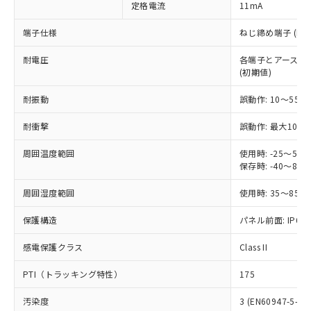
定格電流
11mA
ご利用ください。
定はありません。
調査・確認中：EU RoHS指令（10物質）の
本サービスは、当社制御機器事業取扱
端子仕様
ねじ締め端子 (M3.
※1 中国RoHS○×表
非含有の対応状況を調査中または確認中の
商品の当社在庫状況および標準価格
商品です。
耐電圧
各端子とアース間: AC
(税抜)を提供させていただくもので
「○」：最大均質材料含有率が中国RoHSの
非該当品：ライセンス料など無形物で、有
(初期値)
す。
基準値以下であることを示します。
害物質有無と関係のない商品です。
当社制御機器事業取扱商品の中には、
「×」：最大均質材料含有率が中国RoHSの
仕入先様の事情により、非含有部品として
耐振動
誤動作: 10～55Hz
本サービスの対象外となる商品もある
基準値を超えていることを示します。
いたものが、含有品と判明した場合などや
当社は、これら貴社製品のうち、外国
ことをご了承ください。
「－」：未確認です。当社販売部門へお問
耐衝撃
誤動作: 最大1000
むを得ず変更することがあります。
為替および外国貿易法に定める商品
在庫状況および標準価格照会結果は、
い合わせください。
（以下｢規制貨物等」という）を輸出
記載している更新日時点での社内デー
周囲温度範囲
使用時: -25～5
*EU RoHS指令（10物質）：
または国外への提供する場合は、日本
記
タに基づき作成されるものであり、閲
説明
保存時: -40～8
鉛(Pb) 1000ppm以下、 水銀(Hg) 1000ppm以下、 カド
*中国RoHS10物質の基準値 (GB/T26572)：
国政府の輸出許可(または役務取引許
号
覧された時点での実際の在庫および標
ミウム(Cd) 100ppm以下、
Pb(鉛) :1000ppm、 Hg(水銀) : 1000ppm、 Cd(カドミウ
可)を取得するなどの必要な手続きを
六価クロム(Cr(Ⅵ)) 1000ppm以下、ポリ臭化ビフェニル
ム) : 100ppm、
準価格とは異なる場合があることをご
周囲湿度範囲
使用時: 35～85%
類(PBB) 1000ppm以下、ポリ臭化ジフェニルエーテル類
Cr(Ⅵ)(六価クロム) : 1000ppm、 PBBs(ポリ臭化ビフェ
とります。
了承ください。
(PBDE) 1000ppm以下、フタル酸ビス(2-エチルヘキシ
○
一定数以上の在庫あり
ニル類) : 1000ppm、 PBDEs(ポリ臭化ジフェニルエーテ
当社は規制貨物を破棄する場合は、完
保護構造
ル) (DEHP)(別名：DOP) 1000ppm以下、フタル酸ブチ
パネル前面: IP66、
正式な納期状況および標準価格はお客
ル類) : 1000ppm、
ルベンジル（BBP） 1000ppm以下、フタル酸ジブチル
全に破砕するなど、違法に輸出されな
DBP(フタル酸ジブチル) : 1000ppm、 DIBP(フタル酸ジ
様のお取引先、またはお客様担当のオ
（DBP） 1000ppm以下、フタル酸ジイソブチル
イソブチル) : 1000ppm、 BBP(フタル酸ブチルベンジ
△
一定数には満たないが在庫あり
いよう必要な手段を講じます。
感電保護クラス
Class II
ムロン制御機器販売店・当社販売員に
(DIBP) 1000ppm以下
ル) : 1000ppm、
当社は貴社製品を、核兵器、ミサイ
但し、RoHS指令で産業用監視および制御機器に対する
DEHP(フタル酸ビス(2-エチルヘキシル)) : 1000ppm
ご相談ください。
適用除外項目は除く。
PTI（トラッキング特性）
175
ル、化学兵器、生物兵器またはその他
－
在庫なし(最新の在庫状況につ
オムロン制御機器販売店や当社販売拠
フタル酸エステル類の４物質については閾値を超える意
武器並びにこれらの製造装置等に一切
いては、お客様のお取引先、ま
図的な使用がないことを確認しています。
点は「
販売ネットワーク
」をご確認
汚染度
3 (EN60947-5-1)
※2 環境保護使用期限
使用いたしません。
たはお客様担当のオムロン制御
ください。