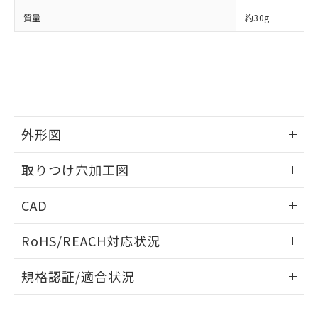
当社は、貴社製品を第三者に販売する
機器販売店・当社販売員にご確
在庫状況および標準価格結果を当社の
質量
約30g
※2 対応予定月
「ｅ」：有害物質（10物質）のすべてが基
場合は、上記1、2および3の内容を当
認ください)
事前の承諾なく第三者に漏洩または開
準値以下であることを示します。
該第三者に通知します。また当社は、
示しないようお願いします。
部品在庫の切り替え状況などにより、予定
「10」：通常の使用状況下において有害物
販売先および販売に係わる関係者が違
マイパーツ機能（部品リスト作成サー
空
受注生産機種、また在庫状況の
月が前後することがあります。
質が外部に漏えいし、環境に深刻な影響を
法に輸出するおそれがある場合は、取
ビス）をご利用いただくには、I-Web
白
情報を公開していない機種
及ぼさない年数を意味します。
り引きをいたしません。
メンバーズにご登録されている必要が
「－」：未確認です。当社販売部門へお問
あります。
い合わせください。
お客様が当ウェブサイト上で当社にご
※3 非含有証明書ダウンロード
外形図
登録された部品リストについて、当社
および当社の共同利用者が、当社の製
下記の非含有証明書をダウンロードするこ
情報更新：2026/05/21
品・サービスに関するお客様との取
取りつけ穴加工図
とができます。
合意する
キャンセル
引・商談に必要な範囲で利用すること
をご了承ください。
情報更新：2026/05/21
EU RoHS指令（10物質）の非含有証明書
CAD
※当社の共同利用者とは、
"個人情報
51物質の非含有証明書（当社基準）
の共同利用に関して"
の「1.共同利
ログイン/会員登録いただくと、CADデータをダウンロー
※本証明書は発行日時点で非含有を証明す
用者の範囲」に記載されている法人を
RoHS/REACH対応状況
ドすることができます。
るもので、過去に遡って非含有を証明する
指します。
ものではありません。
情報更新：2026/7/29
規格認証/適合状況
また、RoHS指令のフタル酸エステル類４
物質の対応では、対応完了までの期間は出
ログイン/会員登録
EU RoHS
注意事項・凡例
荷製品に未対応品が混在することから備考
UL認証
CSA認証
CEマーキング