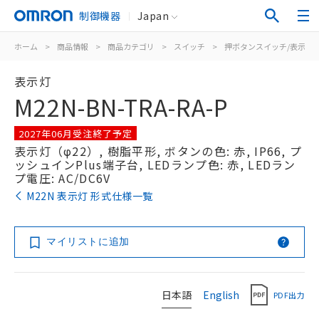
制御機器
Japan
ホーム
>
商品情報
>
商品カテゴリ
>
スイッチ
>
押ボタンスイッチ/表示灯
表示灯
M22N-BN-TRA-RA-P
2027年06月受注終了予定
表示灯（φ22）, 樹脂平形, ボタンの色: 赤, IP66, プ
ッシュインPlus端子台, LEDランプ色: 赤, LEDラン
プ電圧: AC/DC6V
M22N 表示灯 形式仕様一覧
マイリストに追加
日本語
English
PDF出力