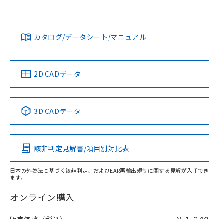
欄に対応日を記載しておりました。
担当オムロン営業員または販売店にお問い合わせください。
既に当社にて対応品への在庫切替を完了
対応状況
対応予定月
※1
※2
していることから、特段のことがない限
ダウンロードデータをご利用いただく前に、以下を必ずお読
り、2022年1月12日より割愛しておりま
みください。
お問い合わせ
カタログ/データシート/マニュアル
対応済み
す。
ソフトウェアの使用条件
中国 RoHS
注意事項・凡例
2D CADデータ
中国 RoHS表
※1 ※2
3D CADデータ
Pb
Hg
Cd
Cr(VI)
該非判定見解書/項目別対比表
O
O
O
O
日本の外為法に基づく該非判定、およびEAR再輸出規制に関する見解が入手でき
ます。
"対応済み"や非含有の記載がされた商品であっても、流通
在庫等で未対応品が混在する可能性があります。
オンライン購入
非含有品が必要な際は、弊社営業部門もしくは販売店へお
問い合わせください。