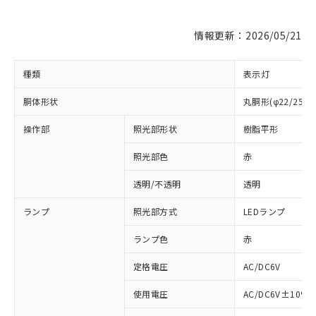
情報更新：2026/05/21
種類
表示灯
胴体形状
丸胴形(φ22/25m
操作部
照光部形状
樹脂平形
照光部色
赤
※1 対応状況
透明/不透明
透明
対応済み：EU RoHS指令（10物質）の
ランプ
照光部方式
LEDランプ
非含有に対応した製品が提供可能な商品で
す。
ランプ色
赤
対応予定：EU RoHS指令（10物質）の非含
ご利用条件
定格電圧
AC/DC6V
有に対応した製品に切り替える予定のある
商品です。
使用電圧
AC/DC6V±10%
対応予定なし：EU RoHS指令（10物質）の
以下の条件をお読みいただき、同意のうえ
非含有に非対応の商品で、対応品を出す予