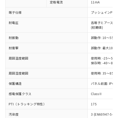
定格電流
11mA
ご利用ください。
定はありません。
調査・確認中：EU RoHS指令（10物質）の
本サービスは、当社制御機器事業取扱
端子仕様
プッシュインPlu
※1 中国RoHS○×表
非含有の対応状況を調査中または確認中の
商品の当社在庫状況および標準価格
商品です。
耐電圧
各端子とアース間: AC
(税抜)を提供させていただくもので
「○」：最大均質材料含有率が中国RoHSの
非該当品：ライセンス料など無形物で、有
(初期値)
す。
基準値以下であることを示します。
害物質有無と関係のない商品です。
当社制御機器事業取扱商品の中には、
「×」：最大均質材料含有率が中国RoHSの
仕入先様の事情により、非含有部品として
耐振動
誤動作: 10～55Hz
本サービスの対象外となる商品もある
基準値を超えていることを示します。
いたものが、含有品と判明した場合などや
当社は、これら貴社製品のうち、外国
ことをご了承ください。
「－」：未確認です。当社販売部門へお問
耐衝撃
誤動作: 最大1000
むを得ず変更することがあります。
為替および外国貿易法に定める商品
在庫状況および標準価格照会結果は、
い合わせください。
（以下｢規制貨物等」という）を輸出
記載している更新日時点での社内デー
周囲温度範囲
使用時: -25～5
*EU RoHS指令（10物質）：
または国外への提供する場合は、日本
記
タに基づき作成されるものであり、閲
説明
保存時: -40～8
鉛(Pb) 1000ppm以下、 水銀(Hg) 1000ppm以下、 カド
*中国RoHS10物質の基準値 (GB/T26572)：
国政府の輸出許可(または役務取引許
号
覧された時点での実際の在庫および標
ミウム(Cd) 100ppm以下、
Pb(鉛) :1000ppm、 Hg(水銀) : 1000ppm、 Cd(カドミウ
可)を取得するなどの必要な手続きを
六価クロム(Cr(Ⅵ)) 1000ppm以下、ポリ臭化ビフェニル
ム) : 100ppm、
準価格とは異なる場合があることをご
周囲湿度範囲
使用時: 35～85%
類(PBB) 1000ppm以下、ポリ臭化ジフェニルエーテル類
Cr(Ⅵ)(六価クロム) : 1000ppm、 PBBs(ポリ臭化ビフェ
とります。
了承ください。
(PBDE) 1000ppm以下、フタル酸ビス(2-エチルヘキシ
○
一定数以上の在庫あり
ニル類) : 1000ppm、 PBDEs(ポリ臭化ジフェニルエーテ
当社は規制貨物を破棄する場合は、完
保護構造
ル) (DEHP)(別名：DOP) 1000ppm以下、フタル酸ブチ
パネル前面: IP66、
正式な納期状況および標準価格はお客
ル類) : 1000ppm、
ルベンジル（BBP） 1000ppm以下、フタル酸ジブチル
全に破砕するなど、違法に輸出されな
DBP(フタル酸ジブチル) : 1000ppm、 DIBP(フタル酸ジ
様のお取引先、またはお客様担当のオ
（DBP） 1000ppm以下、フタル酸ジイソブチル
イソブチル) : 1000ppm、 BBP(フタル酸ブチルベンジ
△
一定数には満たないが在庫あり
いよう必要な手段を講じます。
感電保護クラス
Class II
ムロン制御機器販売店・当社販売員に
(DIBP) 1000ppm以下
ル) : 1000ppm、
当社は貴社製品を、核兵器、ミサイ
但し、RoHS指令で産業用監視および制御機器に対する
DEHP(フタル酸ビス(2-エチルヘキシル)) : 1000ppm
ご相談ください。
適用除外項目は除く。
PTI（トラッキング特性）
175
ル、化学兵器、生物兵器またはその他
－
在庫なし(最新の在庫状況につ
オムロン制御機器販売店や当社販売拠
フタル酸エステル類の４物質については閾値を超える意
武器並びにこれらの製造装置等に一切
いては、お客様のお取引先、ま
図的な使用がないことを確認しています。
点は「
販売ネットワーク
」をご確認
汚染度
3 (EN60947-5-1)
※2 環境保護使用期限
使用いたしません。
たはお客様担当のオムロン制御
ください。