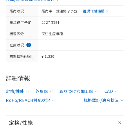
販売状況
販売中・受注終了予定
推奨代替機種
受注終了予定
2027年6月
機種区分
受注生産機種
在庫状況
標準価格(税別)
¥ 1,220
詳細情報
定格/性能
外形図
取りつけ穴加工図
CAD
RoHS/REACH対応状況
規格認証/適合状況
定格/性能