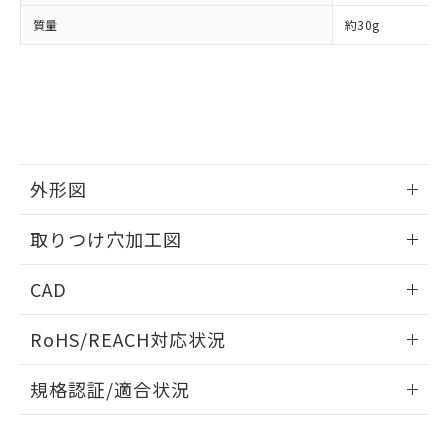
当社は、貴社製品を第三者に販売する
機器販売店・当社販売員にご確
在庫状況および標準価格結果を当社の
質量
約30g
※2 対応予定月
「ｅ」：有害物質（10物質）のすべてが基
場合は、上記1、2および3の内容を当
認ください)
事前の承諾なく第三者に漏洩または開
準値以下であることを示します。
該第三者に通知します。また当社は、
示しないようお願いします。
部品在庫の切り替え状況などにより、予定
「10」：通常の使用状況下において有害物
販売先および販売に係わる関係者が違
マイパーツ機能（部品リスト作成サー
空
受注生産機種、また在庫状況の
月が前後することがあります。
質が外部に漏えいし、環境に深刻な影響を
法に輸出するおそれがある場合は、取
ビス）をご利用いただくには、I-Web
白
情報を公開していない機種
及ぼさない年数を意味します。
り引きをいたしません。
メンバーズにご登録されている必要が
「－」：未確認です。当社販売部門へお問
あります。
い合わせください。
お客様が当ウェブサイト上で当社にご
※3 非含有証明書ダウンロード
外形図
登録された部品リストについて、当社
および当社の共同利用者が、当社の製
下記の非含有証明書をダウンロードするこ
情報更新：2026/05/21
品・サービスに関するお客様との取
取りつけ穴加工図
とができます。
合意する
キャンセル
引・商談に必要な範囲で利用すること
をご了承ください。
情報更新：2026/05/21
EU RoHS指令（10物質）の非含有証明書
CAD
※当社の共同利用者とは、
"個人情報
51物質の非含有証明書（当社基準）
の共同利用に関して"
の「1.共同利
ログイン/会員登録いただくと、CADデータをダウンロー
※本証明書は発行日時点で非含有を証明す
用者の範囲」に記載されている法人を
RoHS/REACH対応状況
ドすることができます。
るもので、過去に遡って非含有を証明する
指します。
ものではありません。
情報更新：2026/7/29
規格認証/適合状況
また、RoHS指令のフタル酸エステル類４
物質の対応では、対応完了までの期間は出
ログイン/会員登録
EU RoHS
注意事項・凡例
M22N-BN-TRA-RA-Pについての規格認証/適合状況について
荷製品に未対応品が混在することから備考
は、「カスタマーサポートセンタ お客様相談室」または貴社