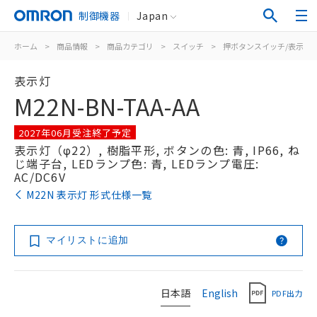
制御機器
Japan
ホーム
>
商品情報
>
商品カテゴリ
>
スイッチ
>
押ボタンスイッチ/表示灯
表示灯
M22N-BN-TAA-AA
2027年06月受注終了予定
表示灯（φ22）, 樹脂平形, ボタンの色: 青, IP66, ね
じ端子台, LEDランプ色: 青, LEDランプ電圧:
AC/DC6V
M22N 表示灯 形式仕様一覧
マイリストに追加
日本語
English
PDF出力