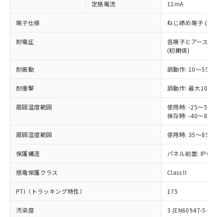
定格電流
11mA
ご利用ください。
定はありません。
調査・確認中：EU RoHS指令（10物質）の
本サービスは、当社制御機器事業取扱
端子仕様
ねじ締め端子 (M3.
※1 中国RoHS○×表
非含有の対応状況を調査中または確認中の
商品の当社在庫状況および標準価格
商品です。
耐電圧
各端子とアース間: AC
(税抜)を提供させていただくもので
「○」：最大均質材料含有率が中国RoHSの
非該当品：ライセンス料など無形物で、有
(初期値)
す。
基準値以下であることを示します。
害物質有無と関係のない商品です。
当社制御機器事業取扱商品の中には、
「×」：最大均質材料含有率が中国RoHSの
仕入先様の事情により、非含有部品として
耐振動
誤動作: 10～55Hz
本サービスの対象外となる商品もある
基準値を超えていることを示します。
いたものが、含有品と判明した場合などや
当社は、これら貴社製品のうち、外国
ことをご了承ください。
「－」：未確認です。当社販売部門へお問
耐衝撃
誤動作: 最大1000
むを得ず変更することがあります。
為替および外国貿易法に定める商品
在庫状況および標準価格照会結果は、
い合わせください。
（以下｢規制貨物等」という）を輸出
記載している更新日時点での社内デー
周囲温度範囲
使用時: -25～5
*EU RoHS指令（10物質）：
または国外への提供する場合は、日本
記
タに基づき作成されるものであり、閲
説明
保存時: -40～8
鉛(Pb) 1000ppm以下、 水銀(Hg) 1000ppm以下、 カド
*中国RoHS10物質の基準値 (GB/T26572)：
国政府の輸出許可(または役務取引許
号
覧された時点での実際の在庫および標
ミウム(Cd) 100ppm以下、
Pb(鉛) :1000ppm、 Hg(水銀) : 1000ppm、 Cd(カドミウ
可)を取得するなどの必要な手続きを
六価クロム(Cr(Ⅵ)) 1000ppm以下、ポリ臭化ビフェニル
ム) : 100ppm、
準価格とは異なる場合があることをご
周囲湿度範囲
使用時: 35～85%
類(PBB) 1000ppm以下、ポリ臭化ジフェニルエーテル類
Cr(Ⅵ)(六価クロム) : 1000ppm、 PBBs(ポリ臭化ビフェ
とります。
了承ください。
(PBDE) 1000ppm以下、フタル酸ビス(2-エチルヘキシ
○
一定数以上の在庫あり
ニル類) : 1000ppm、 PBDEs(ポリ臭化ジフェニルエーテ
当社は規制貨物を破棄する場合は、完
保護構造
ル) (DEHP)(別名：DOP) 1000ppm以下、フタル酸ブチ
パネル前面: IP66、
正式な納期状況および標準価格はお客
ル類) : 1000ppm、
ルベンジル（BBP） 1000ppm以下、フタル酸ジブチル
全に破砕するなど、違法に輸出されな
DBP(フタル酸ジブチル) : 1000ppm、 DIBP(フタル酸ジ
様のお取引先、またはお客様担当のオ
（DBP） 1000ppm以下、フタル酸ジイソブチル
イソブチル) : 1000ppm、 BBP(フタル酸ブチルベンジ
△
一定数には満たないが在庫あり
いよう必要な手段を講じます。
感電保護クラス
Class II
ムロン制御機器販売店・当社販売員に
(DIBP) 1000ppm以下
ル) : 1000ppm、
当社は貴社製品を、核兵器、ミサイ
但し、RoHS指令で産業用監視および制御機器に対する
DEHP(フタル酸ビス(2-エチルヘキシル)) : 1000ppm
ご相談ください。
適用除外項目は除く。
PTI（トラッキング特性）
175
ル、化学兵器、生物兵器またはその他
－
在庫なし(最新の在庫状況につ
オムロン制御機器販売店や当社販売拠
フタル酸エステル類の４物質については閾値を超える意
武器並びにこれらの製造装置等に一切
いては、お客様のお取引先、ま
図的な使用がないことを確認しています。
点は「
販売ネットワーク
」をご確認
汚染度
3 (EN60947-5-1)
※2 環境保護使用期限
使用いたしません。
たはお客様担当のオムロン制御
ください。