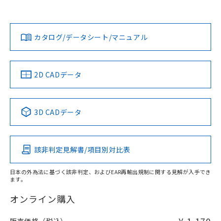
欄に対応日を記載しておりました。
既に当社にて対応品への在庫切替を完了
Yes
Yes
Yes
対応状況
対応予定月
※1
※2
していることから、特段のことがない限
ダウンロードデータをご利用いただく前に、以下を必ずお読
り、2022年1月12日より割愛しておりま
みください。
カタログ/データシート/マニュアル
対応済み
す。
ソフトウェアの使用条件
LR型式承認
DNV型式承認
BV型式承認
KR型式承
（イギリス
（ノルウェー
（フランス
（韓国
船舶規格）
船舶規格）
船舶規格）
船舶規格
中国 RoHS
注意事項・凡例
2D CADデータ
No
No
No
No
中国 RoHS表
※1 ※2
3D CADデータ
この製品の規格認証/適合状況ページへ
Pb
Hg
Cd
Cr(VI)
その他の認証はこちらのページからご検索ください
該非判定見解書/項目別対比表
O
O
O
O
日本の外為法に基づく該非判定、およびEAR再輸出規制に関する見解が入手でき
ます。
"対応済み"や非含有の記載がされた商品であっても、流通
在庫等で未対応品が混在する可能性があります。
オンライン購入
非含有品が必要な際は、弊社営業部門もしくは販売店へお
問い合わせください。