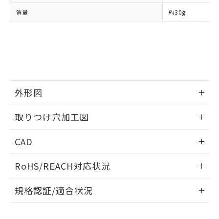
当社は、貴社製品を第三者に販売する
機器販売店・当社販売員にご確
在庫状況および標準価格結果を当社の
質量
約30g
※2 対応予定月
「ｅ」：有害物質（10物質）のすべてが基
場合は、上記1、2および3の内容を当
認ください)
事前の承諾なく第三者に漏洩または開
準値以下であることを示します。
該第三者に通知します。また当社は、
示しないようお願いします。
部品在庫の切り替え状況などにより、予定
「10」：通常の使用状況下において有害物
販売先および販売に係わる関係者が違
マイパーツ機能（部品リスト作成サー
空
受注生産機種、また在庫状況の
月が前後することがあります。
質が外部に漏えいし、環境に深刻な影響を
法に輸出するおそれがある場合は、取
ビス）をご利用いただくには、I-Web
白
情報を公開していない機種
及ぼさない年数を意味します。
り引きをいたしません。
メンバーズにご登録されている必要が
「－」：未確認です。当社販売部門へお問
あります。
い合わせください。
お客様が当ウェブサイト上で当社にご
※3 非含有証明書ダウンロード
外形図
登録された部品リストについて、当社
および当社の共同利用者が、当社の製
下記の非含有証明書をダウンロードするこ
情報更新：2026/05/21
品・サービスに関するお客様との取
取りつけ穴加工図
とができます。
合意する
キャンセル
引・商談に必要な範囲で利用すること
をご了承ください。
情報更新：2026/05/21
EU RoHS指令（10物質）の非含有証明書
CAD
※当社の共同利用者とは、
"個人情報
51物質の非含有証明書（当社基準）
の共同利用に関して"
の「1.共同利
ログイン/会員登録いただくと、CADデータをダウンロー
※本証明書は発行日時点で非含有を証明す
用者の範囲」に記載されている法人を
RoHS/REACH対応状況
ドすることができます。
るもので、過去に遡って非含有を証明する
指します。
ものではありません。
情報更新：2026/7/29
規格認証/適合状況
また、RoHS指令のフタル酸エステル類４
物質の対応では、対応完了までの期間は出
ログイン/会員登録
EU RoHS
注意事項・凡例
荷製品に未対応品が混在することから備考
UL認証
CSA認証
CEマーキング