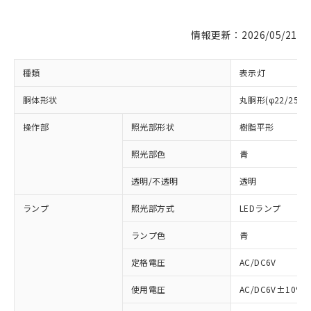
情報更新：2026/05/21
種類
表示灯
胴体形状
丸胴形(φ22/25m
操作部
照光部形状
樹脂平形
照光部色
青
※1 対応状況
透明/不透明
透明
対応済み：EU RoHS指令（10物質）の
ランプ
照光部方式
LEDランプ
非含有に対応した製品が提供可能な商品で
す。
ランプ色
青
対応予定：EU RoHS指令（10物質）の非含
ご利用条件
定格電圧
AC/DC6V
有に対応した製品に切り替える予定のある
商品です。
使用電圧
AC/DC6V±10%
対応予定なし：EU RoHS指令（10物質）の
以下の条件をお読みいただき、同意のうえ
非含有に非対応の商品で、対応品を出す予