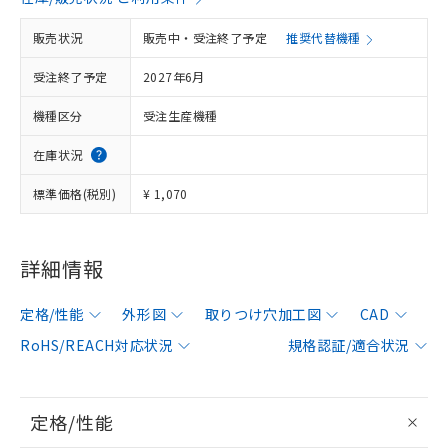
販売状況
販売中・受注終了予定
推奨代替機種
受注終了予定
2027年6月
機種区分
受注生産機種
在庫状況
標準価格(税別)
¥ 1,070
詳細情報
定格/性能
外形図
取りつけ穴加工図
CAD
RoHS/REACH対応状況
規格認証/適合状況
定格/性能